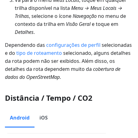
Vá para o menu
Meus Locais
, toque em qualquer
trilha disponível na lista
Menu → Meus Locais →
Trilhas
, selecione o ícone
Navegação
no menu de
contexto da trilha em
Visão Geral
e toque em
Detalhes
.
Dependendo das
configurações de perfil
selecionadas
e do
tipo de roteamento
selecionado, alguns detalhes
da rota podem não ser exibidos. Além disso, os
detalhes da rota dependem muito da
cobertura de
dados do OpenStreetMap
.
Distância / Tempo / CO2
Android
iOS