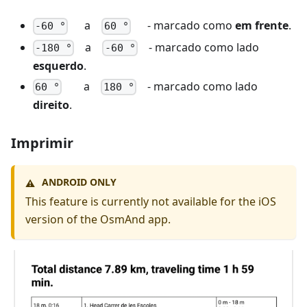
a
- marcado como
em frente
.
-60 °
60 °
a
- marcado como lado
-180 °
-60 °
esquerdo
.
a
- marcado como lado
60 °
180 °
direito
.
Imprimir
ANDROID ONLY
⚠️
This feature is currently not available for the iOS
version of the OsmAnd app.