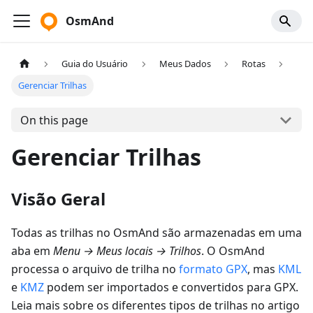
OsmAnd
Guia do Usuário
Meus Dados
Rotas
Gerenciar Trilhas
On this page
Gerenciar Trilhas
Visão Geral
Todas as trilhas no OsmAnd são armazenadas em uma
aba em
Menu
→
Meus locais
→
Trilhos
. O OsmAnd
processa o arquivo de trilha no
formato GPX
, mas
KML
e
KMZ
podem ser importados e convertidos para GPX.
Leia mais sobre os diferentes tipos de trilhas no artigo