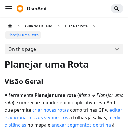
OsmAnd
Guia do Usuário
Planejar Rota
Planejar uma Rota
On this page
Planejar uma Rota
Visão Geral
A ferramenta
Planejar uma rota
(
Menu → Planejar uma
rota
) é um recurso poderoso do aplicativo OsmAnd
que permite
criar novas rotas
como trilhas GPX,
editar
e adicionar novos segmentos
a trilhas já salvas,
medir
distâncias
no mapa e
anexar segmentos de trilha
à