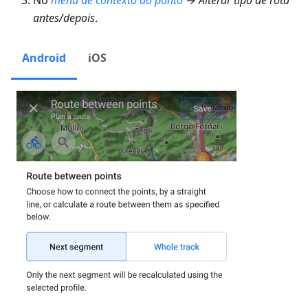
No
menu de contexto do ponto
→ Alterar tipo de rota
antes/depois
.
Android
iOS