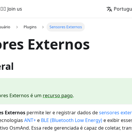
🚵‍♂️ Join us
Portug
suário
Plugins
Sensores Externos
res Externos
ral
ores Externos é um
recurso pago
.
es Externos
permite ler e registrar dados de
sensores exter
ecnologias
ANT+
e
BLE (Bluetooth Low Energy)
e exibir ess
tivo OsmAnd. Essa rede gerenciada é capaz de coletar, tra