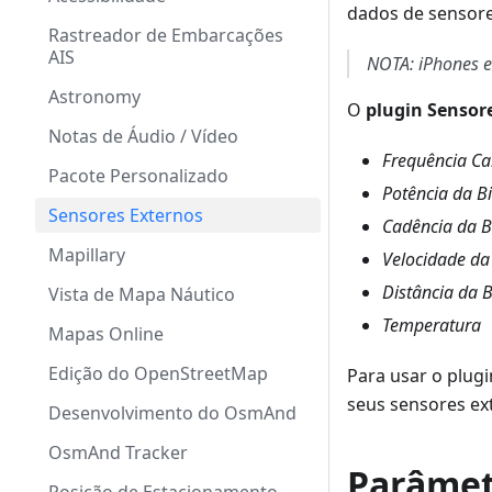
dados de sensore
Rastreador de Embarcações
AIS
NOTA: iPhones e
Astronomy
O
plugin Sensor
Notas de Áudio / Vídeo
Frequência Ca
Pacote Personalizado
Potência da Bi
Sensores Externos
Cadência da Bi
Mapillary
Velocidade da 
Distância da B
Vista de Mapa Náutico
Temperatura
Mapas Online
Edição do OpenStreetMap
Para usar o plugi
seus sensores ex
Desenvolvimento do OsmAnd
OsmAnd Tracker
Parâmet