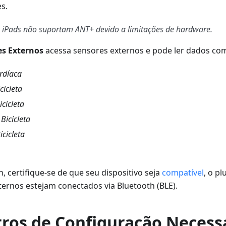
s.
 iPads não suportam ANT+ devido a limitações de hardware.
es Externos
acessa sensores externos e pode ler dados co
rdíaca
cicleta
cicleta
Bicicleta
icicleta
n, certifique-se de que seu dispositivo seja
compatível
, o pl
ternos estejam conectados via Bluetooth (BLE).
ros de Configuração Necess