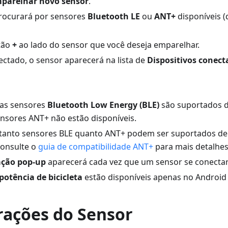
parelhar novo sensor
.
ocurará por sensores
Bluetooth LE
ou
ANT+
disponíveis 
tão
+
ao lado do sensor que você deseja emparelhar.
ctado, o sensor aparecerá na lista de
Dispositivos conect
nas sensores
Bluetooth Low Energy (BLE)
são suportados d
nsores ANT+ não estão disponíveis.
 tanto sensores BLE quanto ANT+ podem ser suportados d
Consulte o
guia de compatibilidade ANT+
para mais detalhes
ação pop-up
aparecerá cada vez que um sensor se conectar
potência de bicicleta
estão disponíveis apenas no Android 
rações do Sensor