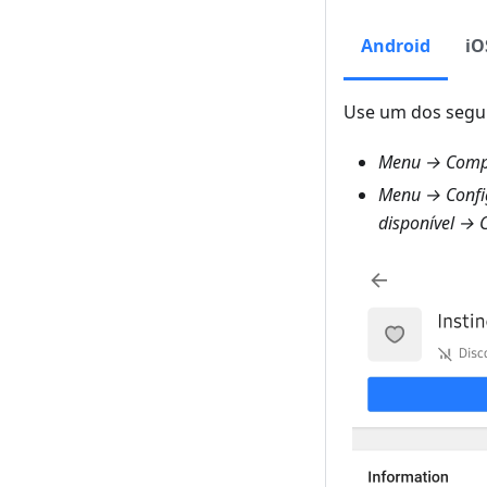
Android
iO
Use um dos segui
Menu → Compl
Menu → Config
disponível → 