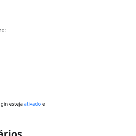
mo:
ugin esteja
ativado
e
ários