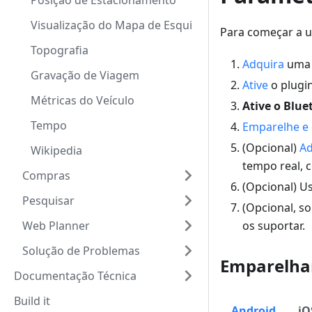
Posição de Estacionamento
Visualização do Mapa de Esqui
Para começar a u
Topografia
Adquira
um
Gravação de Viagem
Ative
o plugi
Métricas do Veículo
Ative o Blue
Tempo
Emparelhe e 
(Opcional)
Ad
Wikipedia
tempo real, c
Compras
(Opcional) U
Pesquisar
(Opcional, s
Web Planner
os suportar.
Solução de Problemas
Emparelha
Documentação Técnica
Build it
Android
iO