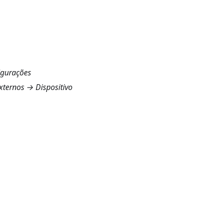
igurações
xternos
→ Dispositivo