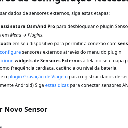
sar dados de sensores externos, siga estas etapas:
a
assinatura OsmAnd Pro
para desbloquear o plugin Senso
n em
Menu → Plugins
.
tooth
em seu dispositivo para permitir a conexão com
sens
configure
sensores externos através do menu do plugin.
icione
widgets de Sensores Externos
à tela do seu mapa p
omo frequência cardíaca, cadência ou nível da bateria.
se o
plugin Gravação de Viagem
para registrar dados de se
omente Android) Siga
estas dicas
para conectar sensores ANT
r Novo Sensor
S