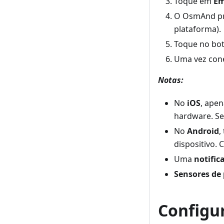
Toque em
Em
O OsmAnd pr
plataforma).
Toque no bo
Uma vez cone
Notas:
No
iOS
, ape
hardware. Se
No
Android
,
dispositivo. 
Uma
notific
Sensores de 
Configu