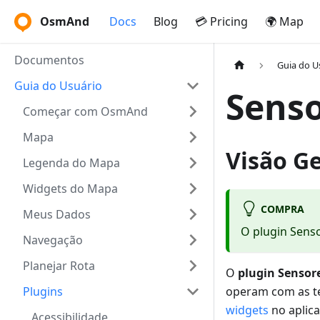
OsmAnd
Docs
Blog
💳 Pricing
🌍 Map
Documentos
Guia do U
Guia do Usuário
Senso
Começar com OsmAnd
Mapa
Visão Ge
Legenda do Mapa
Widgets do Mapa
COMPRA
Meus Dados
O plugin Sens
Navegação
Planejar Rota
O
plugin Sensor
Plugins
operam com as t
widgets
no aplica
Acessibilidade