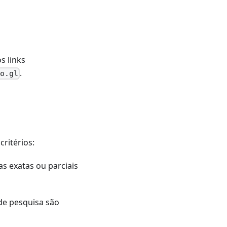
s links
.
oo.gl
ritérios:
 exatas ou parciais
de pesquisa são