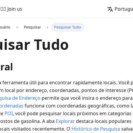
🚵‍♂️ Join us
Portug
suário
Pesquisar
Pesquisar Tudo
isar Tudo
ral
 ferramenta útil para encontrar rapidamente locais. Você 
m local por endereço, coordenadas, pontos de interesse (P
quisa de Endereço
permite que você insira o endereço para 
ordenadas
funciona com coordenadas geográficas, como lat
de
POI
, você pode pesquisar locais próximos em categorias
postos de gasolina. A aba
Explorar
destaca locais populares
locais visitados recentemente. O
Histórico de Pesquisa
salva