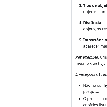
Tipo de obje
objetos, com
Distância
— 
objeto, os r
Importância
aparecer mai
Por exemplo
, um
mesmo que haja o
Limitações atuai
Não há confi
pesquisa.
O processo d
critérios lis