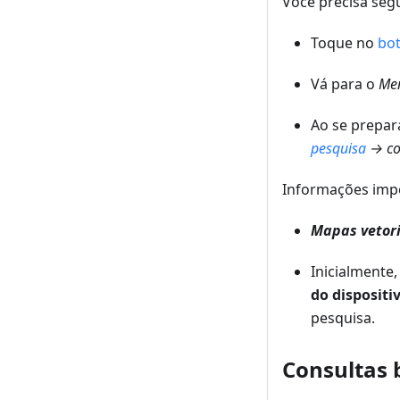
Você precisa segu
Toque no
bot
Vá para o
Men
Ao se prepar
pesquisa
→ co
Informações imp
Mapas vetori
Inicialmente
do dispositi
pesquisa.
Consultas 