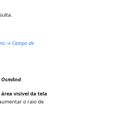
sulta.
tino → Campo de
 o OsmAnd
.
rea visível da tela
aumentar o raio de