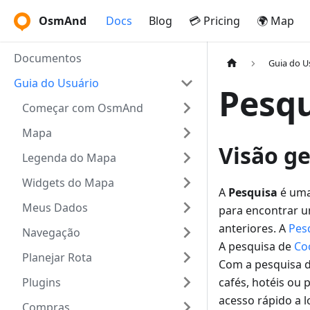
OsmAnd
Docs
Blog
💳 Pricing
🌍 Map
Documentos
Guia do U
Guia do Usuário
Pesqu
Começar com OsmAnd
Mapa
Visão ge
Legenda do Mapa
Widgets do Mapa
A
Pesquisa
é uma
Meus Dados
para encontrar u
anteriores. A
Pes
Navegação
A pesquisa de
Co
Planejar Rota
Com a pesquisa 
Plugins
cafés, hotéis ou 
acesso rápido a 
Compras