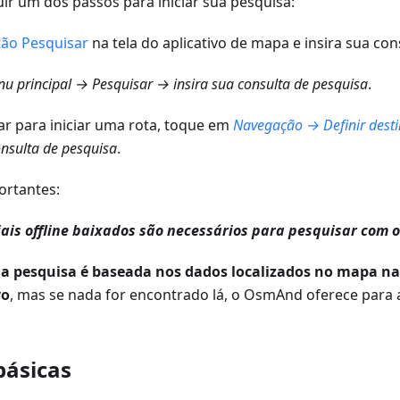
ir um dos passos para iniciar sua pesquisa:
ão Pesquisar
na tela do aplicativo de mapa e insira sua con
u principal → Pesquisar → insira sua consulta de pesquisa
.
ar para iniciar uma rota, toque em
Navegação → Definir des
nsulta de pesquisa
.
ortantes:
ais offline baixados são necessários para pesquisar com
,
a pesquisa é baseada nos dados localizados no mapa na á
vo
, mas se nada for encontrado lá, o OsmAnd oferece para 
básicas