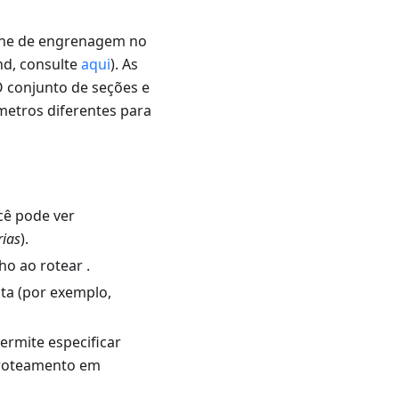
cone de engrenagem no
nd, consulte
aqui
). As
 conjunto de seções e
metros diferentes para
cê pode ver
rias
).
o ao rotear .
ta (por exemplo,
ermite especificar
o roteamento em