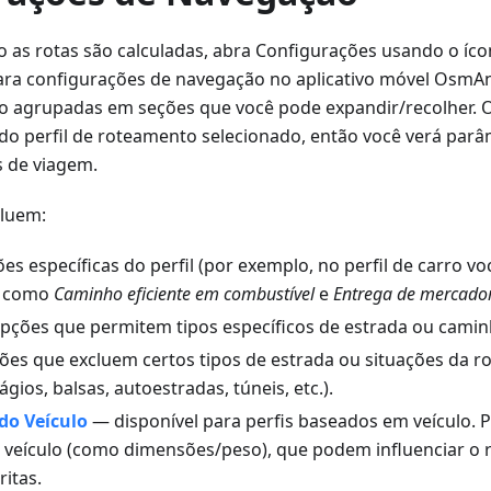
o as rotas são calculadas, abra Configurações usando o í
para configurações de navegação no aplicativo móvel OsmA
o agrupadas em seções que você pode expandir/recolher. O
o perfil de roteamento selecionado, então você verá parâ
 de viagem.
cluem:
s específicas do perfil (por exemplo, no perfil de carro vo
s como
Caminho eficiente em combustível
e
Entrega de mercado
ções que permitem tipos específicos de estrada ou caminh
es que excluem certos tipos de estrada ou situações da ro
gios, balsas, autoestradas, túneis, etc.).
do Veículo
— disponível para perfis baseados em veículo. P
o veículo (como dimensões/peso), que podem influenciar 
ritas.