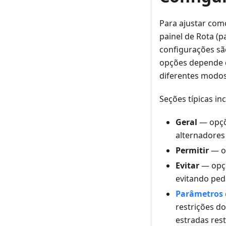
Para ajustar com
painel de Rota (
configurações sã
opções depende d
diferentes modos
Seções típicas in
Geral
— opçõe
alternadore
Permitir
— op
Evitar
— opçõ
evitando pedá
Parâmetros 
restrições d
estradas rest