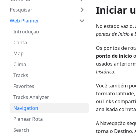
Iniciar 
Pesquisar
Web Planner
No estado vazio,
Introdução
pontos de Início e 
Conta
Os pontos de rot
Map
ponto de início
usados anteriorm
Clima
histórico
.
Tracks
Você também pod
Favorites
formato latitude
Tracks Analyzer
ou links compart
Navigation
analisada correta
Planear Rota
A Navegação segu
Search
torna o Destino. 