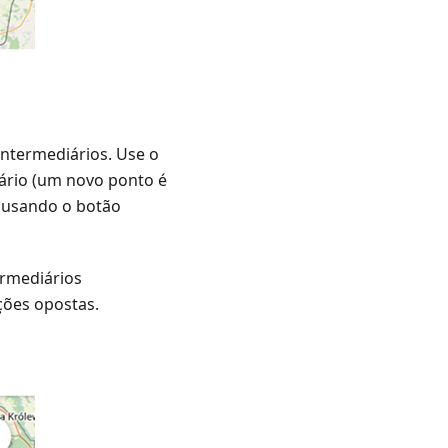
intermediários. Use o
iário (um novo ponto é
s usando o botão
ermediários
ções opostas.