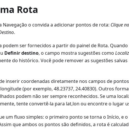
uma Rota
 a Navegação o convida a adicionar pontos de rota:
Clique n
Destino
.
a podem ser fornecidos a partir do painel de Rota. Quando
ou
Definir destino
, o campo mostra sugestões como
Locali
ente do histórico. Você pode remover as sugestões salva
e inserir coordenadas diretamente nos campos de pontos
, longitude (por exemplo, 48.23737, 24.40830). Outros for
ilhados podem não ser sempre reconhecidos. Se uma locali
mente, tente convertê-la para lat,lon ou encontre o lugar 
e um fluxo simples: o primeiro ponto se torna o Início, e 
Assim que ambos os pontos são definidos, a rota é calculad