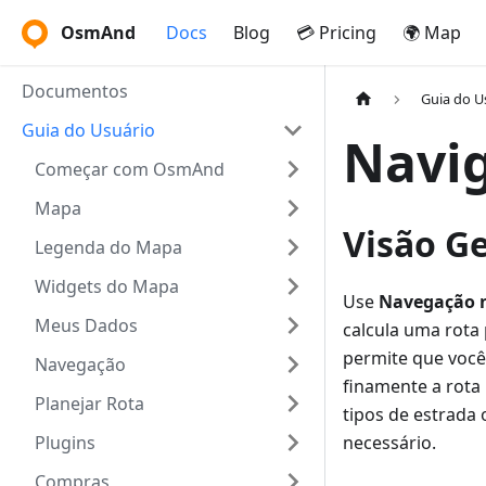
OsmAnd
Docs
Blog
💳 Pricing
🌍 Map
Documentos
Guia do U
Guia do Usuário
Navig
Começar com OsmAnd
Mapa
Visão Ge
Legenda do Mapa
Widgets do Mapa
Use
Navegação 
Meus Dados
calcula uma rota
permite que você
Navegação
finamente a rota
Planejar Rota
tipos de estrada
Plugins
necessário.
Compras