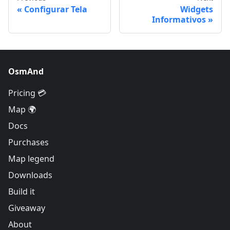
Configurar Tela
Widgets
Informativos
OsmAnd
Pricing 💳
Map 🌍
Docs
Purchases
Map legend
Downloads
Build it
Giveaway
About