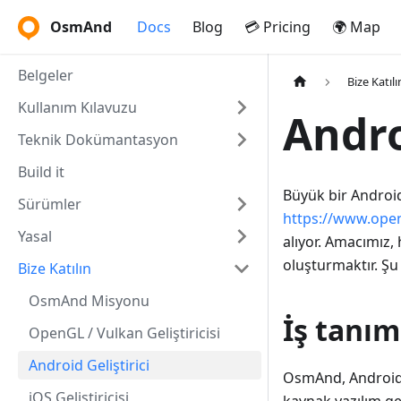
OsmAnd
Docs
Blog
💳 Pricing
🌍 Map
Belgeler
Bize Katılı
Kullanım Kılavuzu
Andro
Teknik Dokümantasyon
Build it
Büyük bir Android
Sürümler
https://www.ope
Yasal
alıyor. Amacımız,
oluşturmaktır. Şu
Bize Katılın
OsmAnd Misyonu
İş tanım
OpenGL / Vulkan Geliştiricisi
Android Geliştirici
OsmAnd, Android p
iOS Geliştiricisi