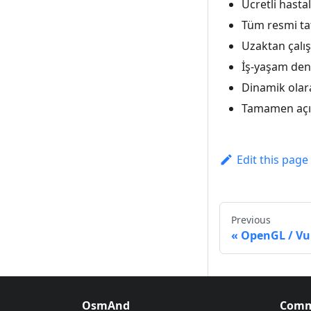
Ücretli hastal
Tüm resmi tat
Uzaktan çalı
İş-yaşam den
Dinamik olara
Tamamen açık
Edit this page
Previous
OpenGL / Vul
OsmAnd
Comm