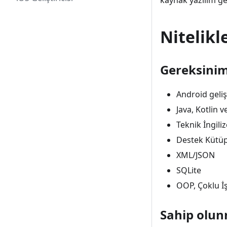
kaynak yazılım geli
Nitelikl
Gereksinim
Android geliş
Java, Kotlin 
Teknik İngili
Destek Kütü
XML/JSON
SQLite
OOP, Çoklu İş
Sahip olun