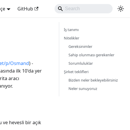
kçe
GitHub
İş tanımı
Nitelikler
Gereksinimler
Sahip olunması gerekenler
net/p/Osmand
) -
Sorumluluklar
asında ilk 10'da yer
Şirket teklifleri
ita aracı
Bizden neler bekleyebilirsiniz
nıyor.
Neler sunuyoruz
 ve hevesli bir açık