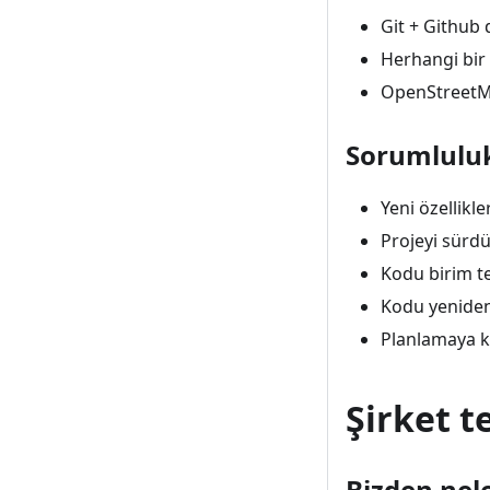
Git + Github
Herhangi bir
OpenStreetMa
Sorumlulu
Yeni özellikl
Projeyi sürd
Kodu birim t
Kodu yenide
Planlamaya ka
Şirket te
Bizden nele