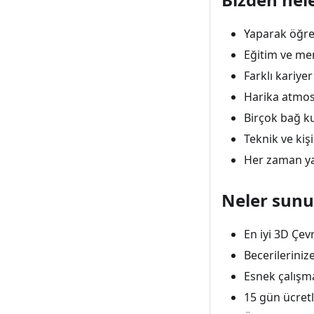
Yaparak öğren
Eğitim ve men
Farklı kariye
Harika atmos
Birçok bağ ku
Teknik ve kiş
Her zaman ya
Neler sun
En iyi 3D Çev
Becerilerini
Esnek çalışma
15 gün ücretl