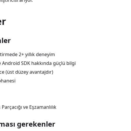
ştiricisi arıyor.
er
ler
tirmede 2+ yıllık deneyim
ve Android SDK hakkında güçlü bilgi
zce (üst düzey avantajdır)
phanesi
 Parçacığı ve Eşzamanlılık
ması gerekenler