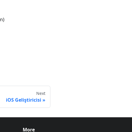
n)
Next
iOS Geliştiricisi
More