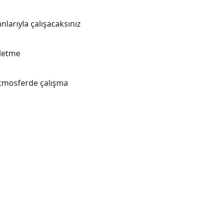
larıyla çalışacaksınız
rletme
 atmosferde çalışma