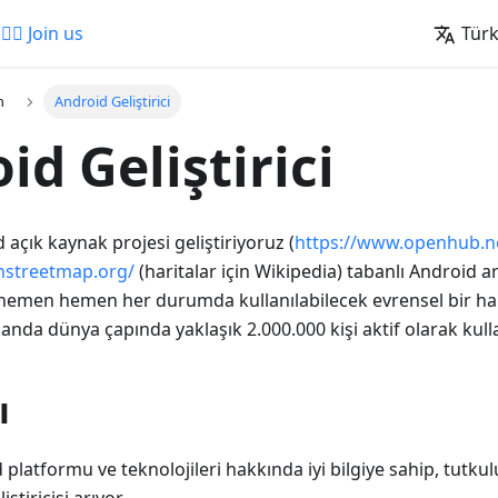
🚵‍♂️ Join us
Tür
n
Android Geliştirici
id Geliştirici
 açık kaynak projesi geliştiriyoruz (
https://www.openhub.
nstreetmap.org/
(haritalar için Wikipedia) tabanlı Android ar
 hemen hemen her durumda kullanılabilecek evrensel bir har
 anda dünya çapında yaklaşık 2.000.000 kişi aktif olarak kulla
ı
latformu ve teknolojileri hakkında iyi bilgiye sahip, tutkulu