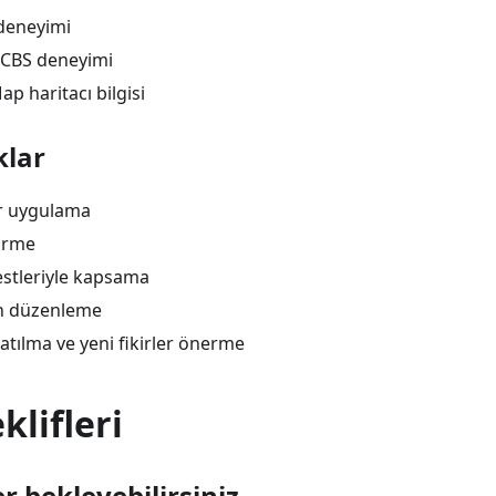
 deneyimi
 CBS deneyimi
p haritacı bilgisi
klar
er uygulama
ürme
estleriyle kapsama
n düzenleme
tılma ve yeni fikirler önerme
klifleri
r bekleyebilirsiniz