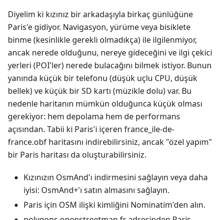
Diyelim ki kızınız bir arkadaşıyla birkaç günlüğüne
Paris'e gidiyor. Navigasyon, yürüme veya bisiklete
binme (kesinlikle gerekli olmadıkça) ile ilgilenmiyor,
ancak nerede olduğunu, nereye gideceğini ve ilgi çekici
yerleri (POI'ler) nerede bulacağını bilmek istiyor. Bunun
yanında küçük bir telefonu (düşük uçlu CPU, düşük
bellek) ve küçük bir SD kartı (müzikle dolu) var. Bu
nedenle haritanın mümkün olduğunca küçük olması
gerekiyor: hem depolama hem de performans
açısından. Tabii ki Paris'i içeren france_ile-de-
france.obf haritasını indirebilirsiniz, ancak "özel yapım"
bir Paris haritası da oluşturabilirsiniz.
Kızınızın OsmAnd'ı indirmesini sağlayın veya daha
iyisi: OsmAnd+'ı satın almasını sağlayın.
Paris için OSM ilişki kimliğini Nominatim'den alın.
polygons.openstreetmap.fr adresinden Paris