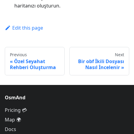
haritanızı oluşturun.
Edit this page
Previous
Next
Özel Seyahat
Bir obf İkili Dosyası
Rehberi Oluşturma
Nasıl İncelenir
OsmAnd
Pricing 💳
Map 🌍
Docs