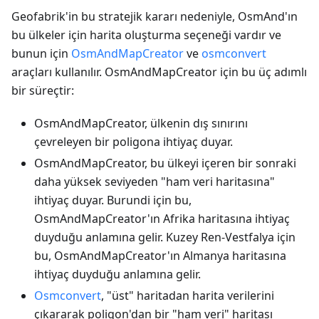
Geofabrik'in bu stratejik kararı nedeniyle, OsmAnd'ın
bu ülkeler için harita oluşturma seçeneği vardır ve
bunun için
OsmAndMapCreator
ve
osmconvert
araçları kullanılır. OsmAndMapCreator için bu üç adımlı
bir süreçtir:
OsmAndMapCreator, ülkenin dış sınırını
çevreleyen bir poligona ihtiyaç duyar.
OsmAndMapCreator, bu ülkeyi içeren bir sonraki
daha yüksek seviyeden "ham veri haritasına"
ihtiyaç duyar. Burundi için bu,
OsmAndMapCreator'ın Afrika haritasına ihtiyaç
duyduğu anlamına gelir. Kuzey Ren-Vestfalya için
bu, OsmAndMapCreator'ın Almanya haritasına
ihtiyaç duyduğu anlamına gelir.
Osmconvert
, "üst" haritadan harita verilerini
çıkararak poligon'dan bir "ham veri" haritası