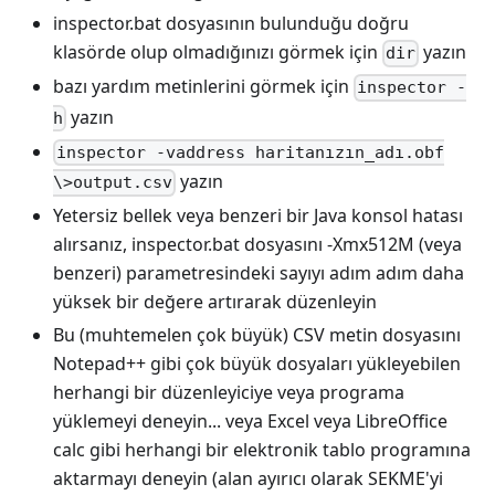
inspector.bat dosyasının bulunduğu doğru
klasörde olup olmadığınızı görmek için
yazın
dir
bazı yardım metinlerini görmek için
inspector -
yazın
h
inspector -vaddress haritanızın_adı.obf
yazın
\>output.csv
Yetersiz bellek veya benzeri bir Java konsol hatası
alırsanız, inspector.bat dosyasını -Xmx512M (veya
benzeri) parametresindeki sayıyı adım adım daha
yüksek bir değere artırarak düzenleyin
Bu (muhtemelen çok büyük) CSV metin dosyasını
Notepad++ gibi çok büyük dosyaları yükleyebilen
herhangi bir düzenleyiciye veya programa
yüklemeyi deneyin... veya Excel veya LibreOffice
calc gibi herhangi bir elektronik tablo programına
aktarmayı deneyin (alan ayırıcı olarak SEKME'yi