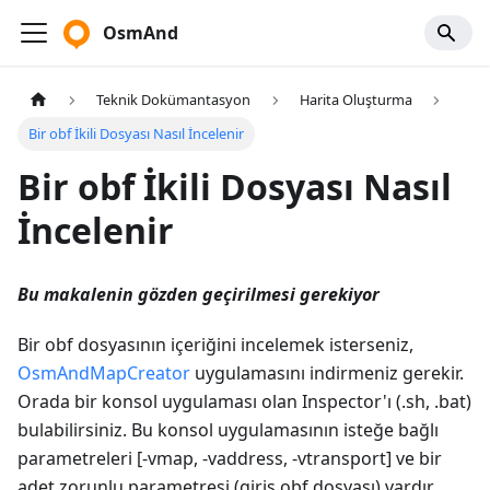
OsmAnd
Teknik Dokümantasyon
Harita Oluşturma
Bir obf İkili Dosyası Nasıl İncelenir
Bir obf İkili Dosyası Nasıl
İncelenir
Bu makalenin gözden geçirilmesi gerekiyor
Bir obf dosyasının içeriğini incelemek isterseniz,
OsmAndMapCreator
uygulamasını indirmeniz gerekir.
Orada bir konsol uygulaması olan Inspector'ı (.sh, .bat)
bulabilirsiniz. Bu konsol uygulamasının isteğe bağlı
parametreleri [-vmap, -vaddress, -vtransport] ve bir
adet zorunlu parametresi (giriş obf dosyası) vardır.