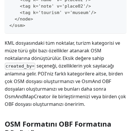
    <tag k='note' v='place02'/>
    <tag k='tourism' v='museum'/>
  </node>
</osm>
KML dosyasındaki tüm noktalar, turizm kategorisi ve
müze türü gibi bazı özellikler atanarak OSM
noktalarına dönüştürülür. Eksik değere sahip
seçeneği, özelliklerin yok sayılacağı
created_by=
anlamına gelir. POI'niz farklı kategorilere aitse, birden
çok OSM dosyası oluşturmanızı ve OsmAnd OBF
dosyaları oluşturmanızı ve bunları daha sonra
OsmAndMapCreator ile birleştirmenizi veya birden çok
OBF dosyası oluşturmanızı öneririm.
OSM Formatını OBF Formatına