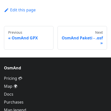
Edit this page
Previous
Next
OsmAnd GPX
OsmAnd Paketi - .osf
OsmAnd
Pricing 💳
Map 🌍
Docs
Purchases
Map legend