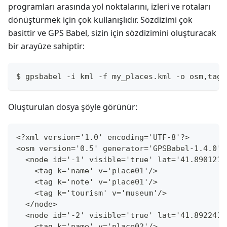
programları arasında yol noktalarını, izleri ve rotaları
dönüştürmek için çok kullanışlıdır. Sözdizimi çok
basittir ve GPS Babel, sizin için sözdizimini oluşturacak
bir arayüze sahiptir:
$ gpsbabel -i kml -f my_places.kml -o osm,tagn
Oluşturulan dosya şöyle görünür:
<?xml version='1.0' encoding='UTF-8'?>
<osm version='0.5' generator='GPSBabel-1.4.0'>
  <node id='-1' visible='true' lat='41.890121'
    <tag k='name' v='place01'/>
    <tag k='note' v='place01'/>
    <tag k='tourism' v='museum'/>
  </node>
  <node id='-2' visible='true' lat='41.892241'
    <tag k='name' v='place02'/>