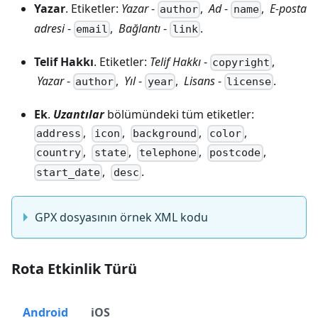
Yazar
. Etiketler:
Yazar
-
,
Ad
-
,
E-posta
author
name
adresi
-
,
Bağlantı
-
.
email
link
Telif Hakkı
. Etiketler:
Telif Hakkı
-
,
copyright
Yazar
-
,
Yıl
-
,
Lisans
-
.
author
year
license
Ek
.
Uzantılar
bölümündeki tüm etiketler:
,
,
,
,
address
icon
background
color
,
,
,
,
country
state
telephone
postcode
,
.
start_date
desc
GPX dosyasının örnek XML kodu
Rota Etkinlik Türü
Android
iOS