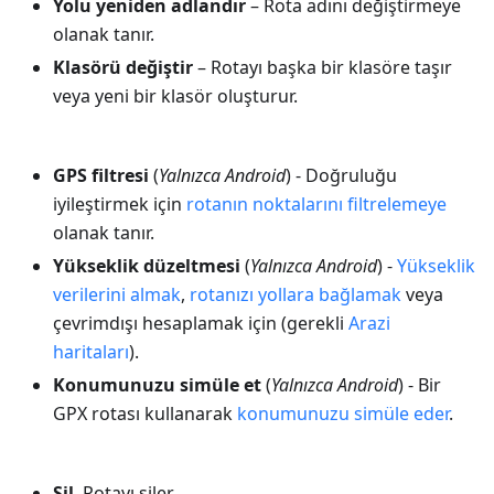
Yolu yeniden adlandır
– Rota adını değiştirmeye
olanak tanır.
Klasörü değiştir
– Rotayı başka bir klasöre taşır
veya yeni bir klasör oluşturur.
GPS filtresi
(
Yalnızca Android
) - Doğruluğu
iyileştirmek için
rotanın noktalarını filtrelemeye
olanak tanır.
Yükseklik düzeltmesi
(
Yalnızca Android
) -
Yükseklik
verilerini almak
,
rotanızı yollara bağlamak
veya
çevrimdışı hesaplamak için (gerekli
Arazi
haritaları
).
Konumunuzu simüle et
(
Yalnızca Android
) - Bir
GPX rotası kullanarak
konumunuzu simüle eder
.
Sil
. Rotayı siler.