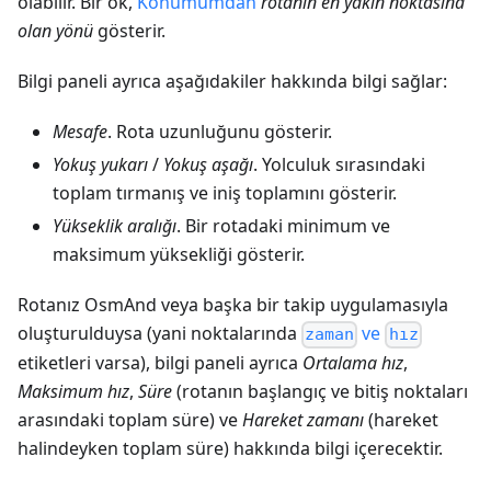
olabilir. Bir ok,
Konumumdan
rotanın en yakın noktasına
olan yönü
gösterir.
Bilgi paneli ayrıca aşağıdakiler hakkında bilgi sağlar:
Mesafe
. Rota uzunluğunu gösterir.
Yokuş yukarı
/
Yokuş aşağı
. Yolculuk sırasındaki
toplam tırmanış ve iniş toplamını gösterir.
Yükseklik aralığı
. Bir rotadaki minimum ve
maksimum yüksekliği gösterir.
Rotanız OsmAnd veya başka bir takip uygulamasıyla
oluşturulduysa (yani noktalarında
ve
zaman
hız
etiketleri varsa), bilgi paneli ayrıca
Ortalama hız
,
Maksimum hız
,
Süre
(rotanın başlangıç ve bitiş noktaları
arasındaki toplam süre) ve
Hareket zamanı
(hareket
halindeyken toplam süre) hakkında bilgi içerecektir.