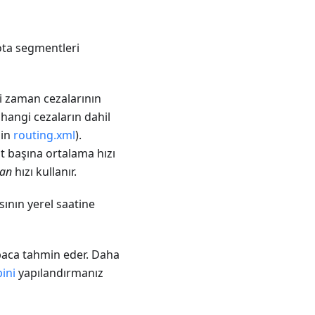
ota segmentleri
ki zaman cezalarının
 hangi cezaların dahil
 in
routing.xml
).
t başına ortalama hızı
lan
hızı kullanır.
sının yerel saatine
abaca tahmin eder. Daha
pini
yapılandırmanız