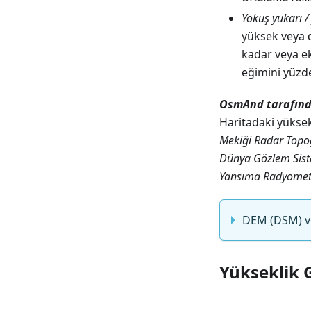
Yokuş yukarı /
yüksek veya 
kadar veya e
eğimini yüzde
OsmAnd tarafından
Haritadaki yüksek
Mekiği Radar Topo
Dünya Gözlem Sis
Yansıma Radyometr
DEM (DSM) ve
Yükseklik G