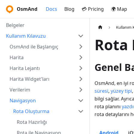
OsmAnd
Docs
Blog
💳 Pricing
🌍 Map
Belgeler
Kullanım 
Kullanım Kılavuzu
Rota 
OsmAnd ile Başlangıç
Harita
Genel B
Harita Lejantı
Harita Widget'ları
OsmAnd, en iyi ro
Verilerim
süresi
,
yüzey tipi
bilgi sağlar. Ayrı
Navigasyon
rota planını
yazdır
Rota Oluşturma
rota detaylarını 
Rota Hazırlığı
Rota ile Navigasyon
Android
iO