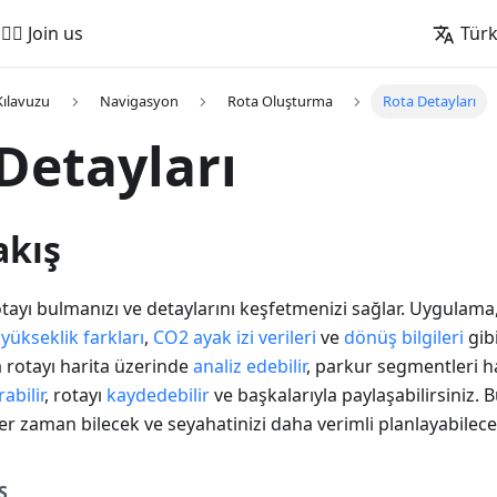
🚵‍♂️ Join us
Tür
Kılavuzu
Navigasyon
Rota Oluşturma
Rota Detayları
Detayları
akış
tayı bulmanızı ve detaylarını keşfetmenizi sağlar. Uygulam
,
yükseklik farkları
,
CO2 ayak izi verileri
ve
dönüş bilgileri
gib
ca rotayı harita üzerinde
analiz edebilir
, parkur segmentleri ha
abilir
, rotayı
kaydedebilir
ve başkalarıyla paylaşabilirsiniz. B
her zaman bilecek ve seyahatinizi daha verimli planlayabilece
S