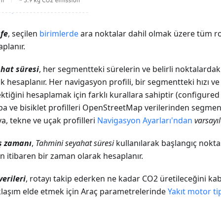
fe
, seçilen
birimlerde
ara noktalar dahil olmak üzere tüm r
planır.
hat süresi
, her segmentteki sürelerin ve belirli noktalarda
k hesaplanır. Her navigasyon profili, bir segmentteki hızı ve
ktiğini hesaplamak için farklı kurallara sahiptir (configured
a ve bisiklet profilleri OpenStreetMap verilerinden segmen
ya, tekne ve uçak profilleri
Navigasyon Ayarları'ndan
varsayı
ş zamanı
,
Tahmini seyahat süresi
kullanılarak başlangıç nokta
 itibaren bir zaman olarak hesaplanır.
verileri
, rotayı takip ederken ne kadar CO2 üretileceğini k
klaşım elde etmek için Araç parametrelerinde
Yakıt motor ti