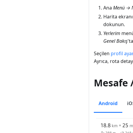
Ana
Menü → 
Harita ekran
dokunun.
Yerlerim
menüs
Genel Bakış
't
Seçilen
profil aya
Ayrıca, rota deta
Mesafe /
Android
iO