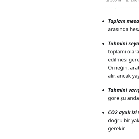
Toplam mesa
arasında hesa
Tahmini seya
toplamı olara
edilmesi gere
Örneğin, arab
alır, ancak ya
Tahmini varı
göre şu andan
CO2 ayak izi 
doğru bir ya
gerekir.