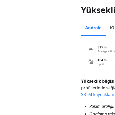
Yüksekli
Android
iO
Yükseklik bilgisi
profillerinde sağl
SRTM kaynakları
Rakım aralığı
Ortalama rak