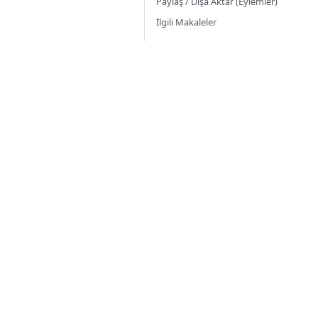
Paylaş / Dışa Aktar (Eylemler)
İlgili Makaleler