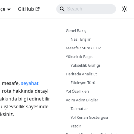
kçe
GitHub
Genel Bakış
Nasıl Erişilir
Mesafe / Süre / CO2
Yükseklik Bilgisi
Yükseklik Grafiği
Haritada Analiz Et
Etkileşim Türü
a, mesafe,
seyahat
i rota hakkında detaylı
Yol Özellikleri
kkında bilgi edinebilir,
Adım Adım Bilgiler
u işlevsellik sayesinde
Talimatlar
ksiniz.
Yol Kenarı Göstergesi
Yazdır