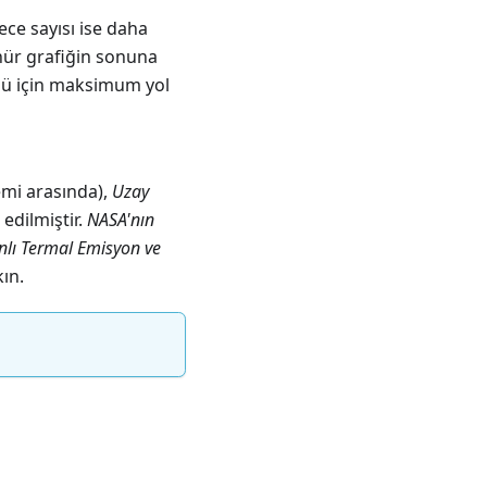
rece sayısı ise daha
nür grafiğin sonuna
mü için maksimum yol
emi arasında),
Uzay
edilmiştir.
NASA'nın
nlı Termal Emisyon ve
ın.