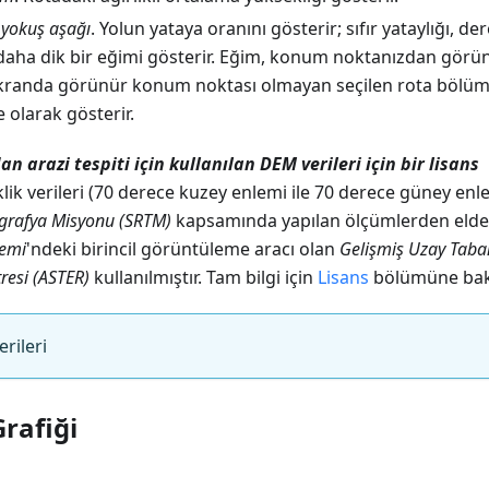
 yokuş aşağı
. Yolun yataya oranını gösterir; sıfır yataylığı, de
daha dik bir eğimi gösterir. Eğim, konum noktanızdan görü
kranda görünür konum noktası olmayan seçilen rota bölü
 olarak gösterir.
 arazi tespiti için kullanılan DEM verileri için bir lisans
lik verileri (70 derece kuzey enlemi ile 70 derece güney enl
grafya Misyonu (SRTM)
kapsamında yapılan ölçümlerden elde 
temi
'ndeki birincil görüntüleme aracı olan
Gelişmiş Uzay Taba
esi (ASTER)
kullanılmıştır. Tam bilgi için
Lisans
bölümüne bak
rileri
rafiği