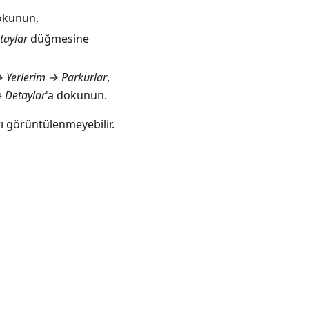
okunun.
taylar
düğmesine
 Yerlerim → Parkurlar
,
e
Detaylar
'a dokunun.
rı görüntülenmeyebilir.