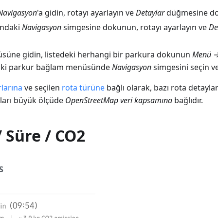
Navigasyon
'a gidin, rotayı ayarlayın ve
Detaylar
düğmesine d
ındaki
Navigasyon
simgesine dokunun, rotayı ayarlayın ve
De
üne gidin, listedeki herhangi bir parkura dokunun
Menü →
aki parkur bağlam menüsünde
Navigasyon
simgesini seçin v
rlarına
ve seçilen
rota türüne
bağlı olarak, bazı rota detayla
yları büyük ölçüde
OpenStreetMap veri kapsamına
bağlıdır.
 Süre / CO2
S