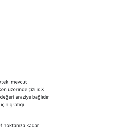
fikteki mevcut
n üzerinde çizilir. X
 değeri araziye bağlıdır
için grafiği
ef noktanıza kadar