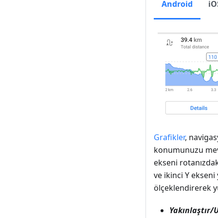
Android
iO
Grafikler
, navigas
konumunuzu mevcut
ekseni rotanızdaki
ve ikinci Y ekseni
ölçeklendirerek yü
Yakınlaştır/