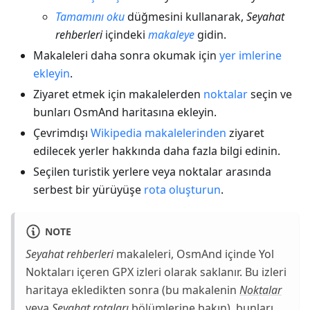
Tamamını oku
düğmesini kullanarak,
Seyahat
rehberleri
içindeki
makaleye
gidin.
Makaleleri daha sonra okumak için
yer imlerine
ekleyin
.
Ziyaret etmek için makalelerden
noktalar
seçin ve
bunları OsmAnd haritasına ekleyin.
Çevrimdışı
Wikipedia makalelerinden
ziyaret
edilecek yerler hakkında daha fazla bilgi edinin.
Seçilen turistik yerlere veya noktalar arasında
serbest bir yürüyüşe
rota oluşturun
.
NOTE
Seyahat rehberleri
makaleleri, OsmAnd içinde Yol
Noktaları içeren GPX izleri olarak saklanır. Bu izleri
haritaya ekledikten sonra (bu makalenin
Noktalar
veya
Seyahat rotaları
bölümlerine bakın), bunları