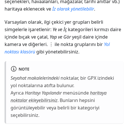
seçenekleri, havaalanları, mağazalar, tarihi anıtlar vb.)
haritaya eklenecek ve
İz olarak yönetilebilir
.
Varsayılan olarak, ilgi çekici yer grupları belirli
simgelerle işaretlenir:
Ye ve İç
kategorileri kırmızı daire
içinde bıçak ve çatal,
Yap ve Gör
yeşil daire içinde
kamera ve diğerleri. ⋮ ile nokta gruplarını bir
Yol
noktası klasörü
gibi yönetebilirsiniz.
NOTE
Seyahat makalelerindeki
noktalar, bir GPX izindeki
yol noktalarına atıfta bulunur.
Ayrıca
Haritayı Yapılandır
menüsünde
haritaya
noktalar ekleyebilirsiniz
. Bunların hepsini
görüntüleyebilir veya belirli bir kategoriyi
seçebilirsiniz.