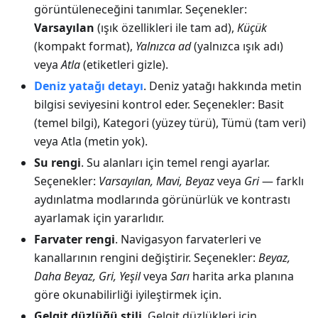
görüntüleneceğini tanımlar. Seçenekler:
Varsayılan
(ışık özellikleri ile tam ad),
Küçük
(kompakt format),
Yalnızca ad
(yalnızca ışık adı)
veya
Atla
(etiketleri gizle).
Deniz yatağı detayı
. Deniz yatağı hakkında metin
bilgisi seviyesini kontrol eder. Seçenekler: Basit
(temel bilgi), Kategori (yüzey türü), Tümü (tam veri)
veya Atla (metin yok).
Su rengi
. Su alanları için temel rengi ayarlar.
Seçenekler:
Varsayılan, Mavi, Beyaz
veya
Gri
— farklı
aydınlatma modlarında görünürlük ve kontrastı
ayarlamak için yararlıdır.
Farvater rengi
. Navigasyon farvaterleri ve
kanallarının rengini değiştirir. Seçenekler:
Beyaz,
Daha Beyaz, Gri, Yeşil
veya
Sarı
harita arka planına
göre okunabilirliği iyileştirmek için.
Gelgit düzlüğü stili
. Gelgit düzlükleri için