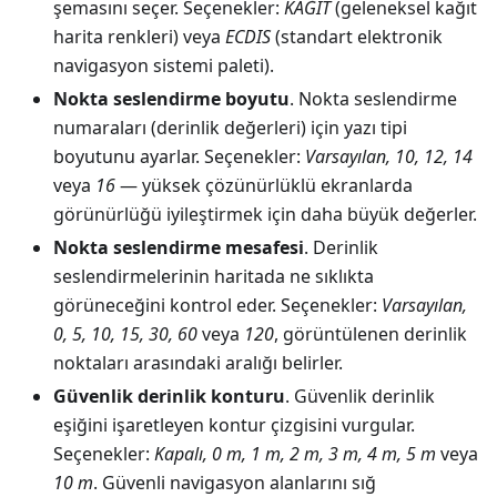
şemasını seçer. Seçenekler:
KAĞIT
(geleneksel kağıt
harita renkleri) veya
ECDIS
(standart elektronik
navigasyon sistemi paleti).
Nokta seslendirme boyutu
. Nokta seslendirme
numaraları (derinlik değerleri) için yazı tipi
boyutunu ayarlar. Seçenekler:
Varsayılan, 10, 12, 14
veya
16
— yüksek çözünürlüklü ekranlarda
görünürlüğü iyileştirmek için daha büyük değerler.
Nokta seslendirme mesafesi
. Derinlik
seslendirmelerinin haritada ne sıklıkta
görüneceğini kontrol eder. Seçenekler:
Varsayılan,
0, 5, 10, 15, 30, 60
veya
120
, görüntülenen derinlik
noktaları arasındaki aralığı belirler.
Güvenlik derinlik konturu
. Güvenlik derinlik
eşiğini işaretleyen kontur çizgisini vurgular.
Seçenekler:
Kapalı, 0 m, 1 m, 2 m, 3 m, 4 m, 5 m
veya
10 m
. Güvenli navigasyon alanlarını sığ