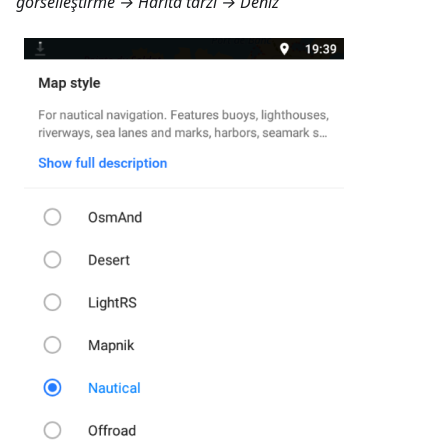
görselleştirme → Harita tarzı → Deniz