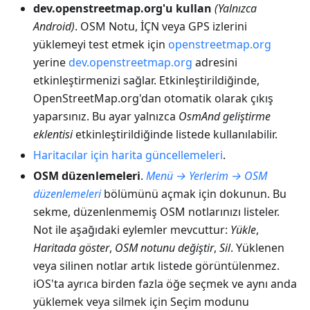
dev.openstreetmap.org'u kullan
(Yalnızca
Android)
. OSM Notu, İÇN veya GPS izlerini
yüklemeyi test etmek için
openstreetmap.org
yerine
dev.openstreetmap.org
adresini
etkinleştirmenizi sağlar. Etkinleştirildiğinde,
OpenStreetMap.org'dan otomatik olarak çıkış
yaparsınız. Bu ayar yalnızca
OsmAnd geliştirme
eklentisi
etkinleştirildiğinde listede kullanılabilir.
Haritacılar için harita güncellemeleri
.
OSM düzenlemeleri
.
Menü → Yerlerim → OSM
düzenlemeleri
bölümünü açmak için dokunun. Bu
sekme, düzenlenmemiş OSM notlarınızı listeler.
Not ile aşağıdaki eylemler mevcuttur:
Yükle
,
Haritada göster
,
OSM notunu değiştir
,
Sil
. Yüklenen
veya silinen notlar artık listede görüntülenmez.
iOS'ta ayrıca birden fazla öğe seçmek ve aynı anda
yüklemek veya silmek için Seçim modunu