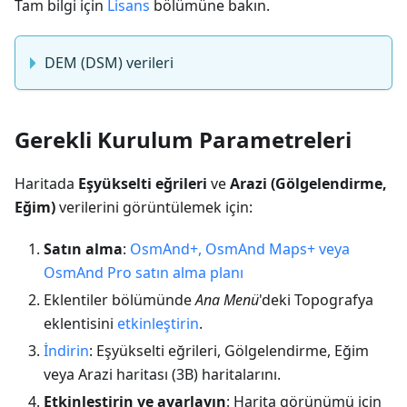
Tam bilgi için
Lisans
bölümüne bakın.
DEM (DSM) verileri
Gerekli Kurulum Parametreleri
Haritada
Eşyükselti eğrileri
ve
Arazi (Gölgelendirme,
Eğim)
verilerini görüntülemek için:
Satın alma
:
OsmAnd+, OsmAnd Maps+ veya
OsmAnd Pro satın alma planı
Eklentiler bölümünde
Ana Menü
'deki Topografya
eklentisini
etkinleştirin
.
İndirin
: Eşyükselti eğrileri, Gölgelendirme, Eğim
veya Arazi haritası (3B) haritalarını.
Etkinleştirin ve ayarlayın
: Harita görünümü için