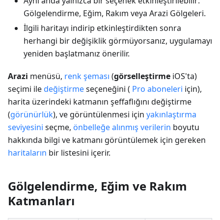
Aynı anda yalnızca bir seçenek etkinleştirilebilir:
Gölgelendirme, Eğim, Rakım veya Arazi Gölgeleri.
İlgili haritayı indirip etkinleştirdikten sonra
herhangi bir değişiklik görmüyorsanız, uygulamayı
yeniden başlatmanız önerilir.
Arazi
menüsü,
renk şeması
(
görselleştirme
iOS'ta)
seçimi ile
değiştirme
seçeneğini (
Pro aboneleri
için),
harita üzerindeki katmanın şeffaflığını değiştirme
(
görünürlük
), ve görüntülenmesi için
yakınlaştırma
seviyesini
seçme,
önbelleğe alınmış verilerin
boyutu
hakkında bilgi ve katmanı görüntülemek için gereken
haritaların
bir listesini içerir.
Gölgelendirme, Eğim ve Rakım
Katmanları