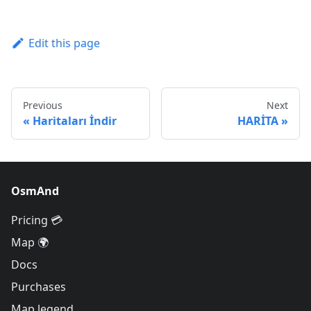
Edit this page
Previous
Next
Haritaları İndir
HARİTA
OsmAnd
Pricing 💳
Map 🌍
Docs
Purchases
Map legend