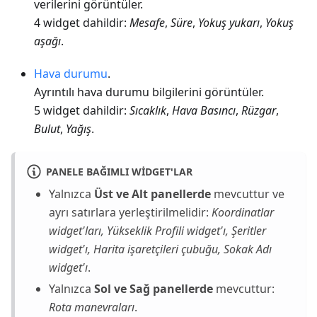
verilerini görüntüler.
4 widget dahildir:
Mesafe
,
Süre
,
Yokuş yukarı
,
Yokuş
aşağı
.
Hava durumu
.
Ayrıntılı hava durumu bilgilerini görüntüler.
5 widget dahildir:
Sıcaklık
,
Hava Basıncı
,
Rüzgar
,
Bulut
,
Yağış
.
PANELE BAĞIMLI WIDGET'LAR
Yalnızca
Üst ve Alt panellerde
mevcuttur ve
ayrı satırlara yerleştirilmelidir:
Koordinatlar
widget'ları, Yükseklik Profili widget'ı, Şeritler
widget'ı, Harita işaretçileri çubuğu, Sokak Adı
widget'ı
.
Yalnızca
Sol ve Sağ panellerde
mevcuttur:
Rota manevraları
.