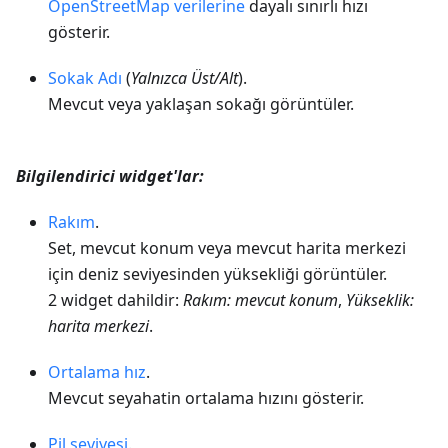
OpenStreetMap verilerine
dayalı sınırlı hızı
gösterir.
Sokak Adı
(
Yalnızca Üst/Alt
).
Mevcut veya yaklaşan sokağı görüntüler.
Bilgilendirici widget'lar:
Rakım
.
Set, mevcut konum veya mevcut harita merkezi
için deniz seviyesinden yüksekliği görüntüler.
2 widget dahildir:
Rakım: mevcut konum
,
Yükseklik:
harita merkezi
.
Ortalama hız
.
Mevcut seyahatin ortalama hızını gösterir.
Pil seviyesi
.