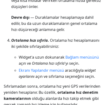
veya kısa molalar verirken ortalama hızda gereksiz
düşüşleri önler.
Devre dışı
— Duraklamalar hesaplamaya dahil
edilir, bu da uzun duraklamaların genel ortalama
hızı düşüreceği anlamına gelir.
Ortalama hızı sıfırla.
Ortalama hız hesaplamasını
iki şekilde sıfırlayabilirsiniz:
Widget'a uzun dokunarak
Bağlam menüsünü
açın ve
Ortalama hızı sıfırla
'yı seçin.
Ekranı Yapılandır menüsü
aracılığıyla
widget
ayarlarını
açın ve sıfırlama seçeneğini seçin.
Sıfırlamadan sonra, ortalama hız yeni GPS verilerinden
yeniden hesaplanır. Bu özellik,
ortalama hız denetim
kameralarının
olduğu alanlarda hızı takip etmek gibi
gerçek zamanlı hız izleme için kullanışlıdır.