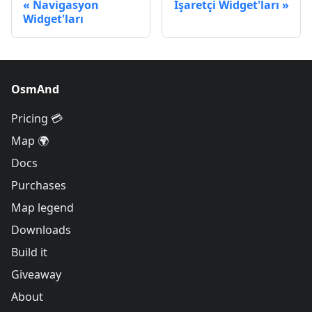
Navigasyon
İşaretçi Widget'ları
Widget'ları
OsmAnd
Pricing 💳
Map 🌍
Docs
Purchases
Map legend
Downloads
Build it
Giveaway
About