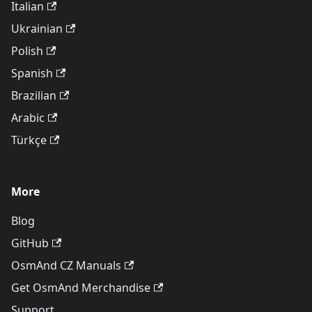
Italian
Ukrainian
Polish
Spanish
Brazilian
Arabic
Türkçe
More
Blog
GitHub
OsmAnd CZ Manuals
Get OsmAnd Merchandise
Support