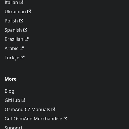
Italian
Ukrainian
Polish
Spanish
Brazilian
Arabic
Türkçe
More
Blog
GitHub
OsmAnd CZ Manuals
Get OsmAnd Merchandise
Support