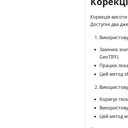
Корекці
Корекція висоти
Доступні два дж
Використову
Замінює зна
GeoTIFF).
Працює лока
Цей метод зб
Використовув
Коригує геом
Використовує
Цей метод м