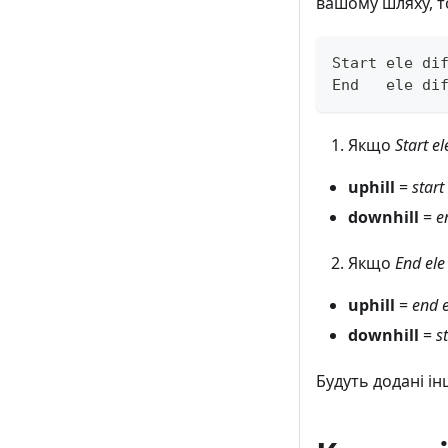
вашому шляху, 
Start ele di
End   ele di
Якщо
Start el
uphill
=
start 
downhill
=
e
Якщо
End ele 
uphill
=
end e
downhill
=
st
Будуть додані ін