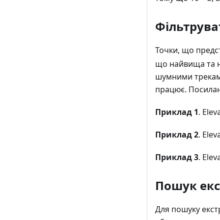
Фільтрува
Точки, що предс
що найвища та н
шумними треками
працює. Посила
Приклад 1
. Eleva
Приклад 2
. Eleva
Приклад 3
. Eleva
Пошук ек
Для пошуку екст