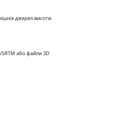
нішніх джерел висоти.
M/SRTM або файли 3D