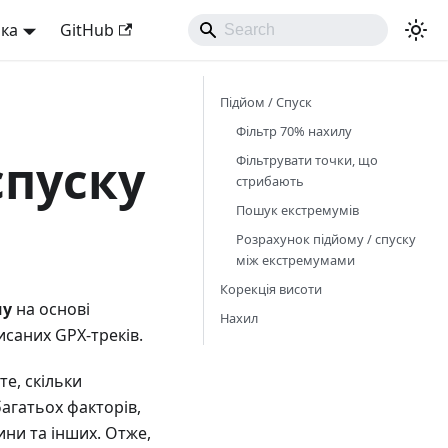
ька
GitHub
Підйом / Спуск
Фільтр 70% нахилу
спуску
Фільтрувати точки, що
стрибають
Пошук екстремумів
Розрахунок підйому / спуску
між екстремумами
Корекція висоти
му
на основі
Нахил
исаних GPX-треків.
е, скільки
агатьох факторів,
ини та інших. Отже,