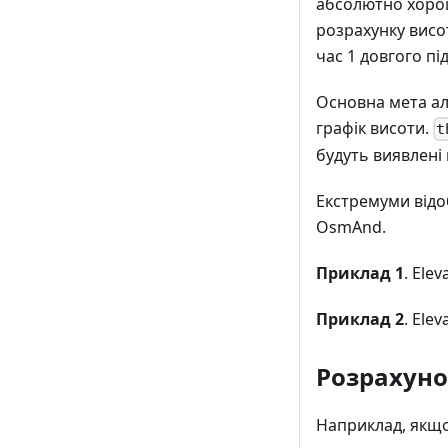
абсолютно хорош
розрахунку висот
час 1 довгого пі
Основна мета ал
графік висоти.
t
будуть виявлені 
Екстремуми відо
OsmAnd.
Приклад 1
. Eleva
Приклад 2
. Eleva
Розрахуно
Наприклад, якщо 