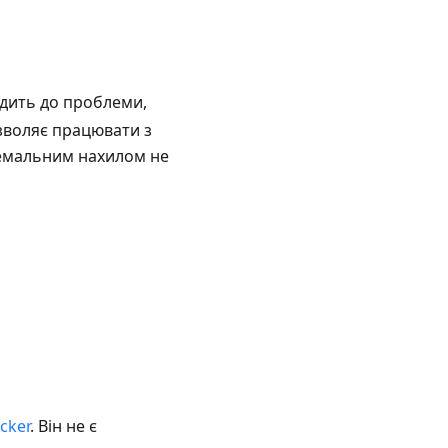
одить до проблеми,
зволяє працювати з
ремальним нахилом не
cker
. Він не є