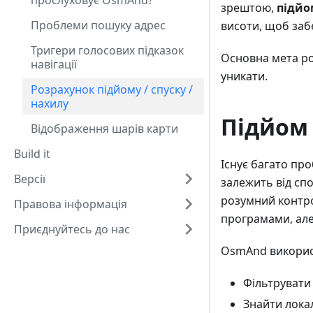
прослуховує OsmAnd?
зрештою,
підйо
Проблеми пошуку адрес
висоти, щоб за
Тригери голосових підказок
Основна мета р
навігації
уникати.
Розрахунок підйому / спуску /
нахилу
Підйом 
Відображення шарів карти
Build it
Існує багато пр
Версії
залежить від сп
розумний контро
Правова інформація
програмами, але
Приєднуйтесь до нас
OsmAnd використ
Фільтрувати 
Знайти лока