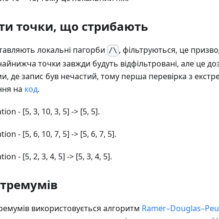
ти точки, що стрибають
тавляють локальні пагорби
, фільтруються, це призв
/\
айнижча точки завжди будуть відфільтровані, але це до
, де запис був нечастий, тому перша перевірка з екст
ння на
код
.
tion - [5, 3, 10, 3, 5] -> [5, 5].
tion - [5, 6, 10, 7, 5] -> [5, 6, 7, 5].
tion - [5, 2, 3, 4, 5] -> [5, 3, 4, 5].
стремумів
ремумів використовується алгоритм
Ramer–Douglas–Peu