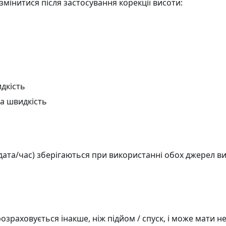
 змінитися після застосування корекції висоти:
дкість
а швидкість
(дата/час) зберігаються при використанні обох джерел ви
озраховується інакше, ніж підйом / спуск, і може мати не