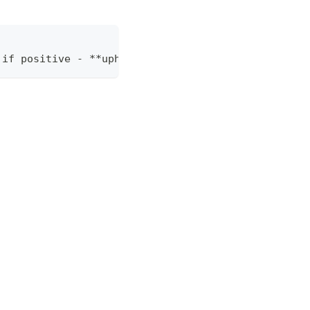
 
 if positive - **uphill**, if negative - **downhil