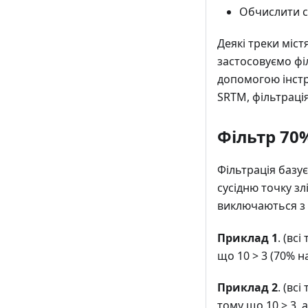
Обчислити с
Деякі треки міст
застосовуємо філ
допомогою інстр
SRTM, фільтраці
Фільтр 70
Фільтрація базу
сусідню точку зл
виключаються з
Приклад 1
. (всі
що 10 > 3 (70% н
Приклад 2
. (всі
тому що 10 > 3, а