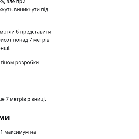
у, але при
ожуть виникнути під
 могли б представити
 висот понад 7 метрів
енші.
агіном розробки
ше 7 метрів різниці.
ами
е 1 максимум на