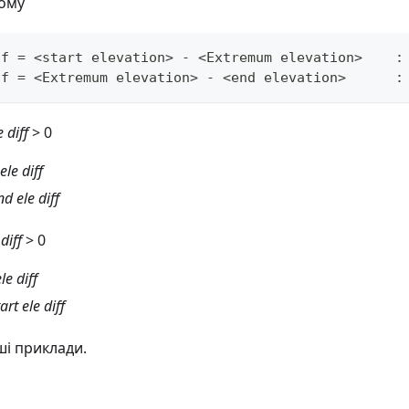
тому
ff = <start elevation> - <Extremum elevation>    :
ff = <Extremum elevation> - <end elevation>      :
e diff
> 0
ele diff
nd ele diff
diff
> 0
le diff
art ele diff
ші приклади.