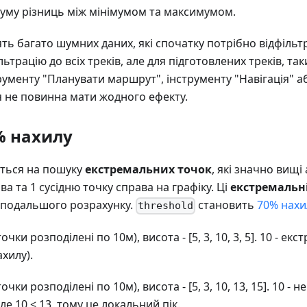
уму різниць між мінімумом та максимумом.
ять багато шумних даних, які спочатку потрібно відфільт
ьтрацію до всіх треків, але для підготовлених треків, так
ументу "Планувати маршрут", інструменту "Навігація" аб
я не повинна мати жодного ефекту.
% нахилу
ється на пошуку
екстремальних точок
, які значно вищі
іва та 1 сусідню точку справа на графіку. Ці
екстремальн
 подальшого розрахунку.
становить
70% нахи
threshold
 точки розподілені по 10м), висота - [5, 3, 10, 3, 5]. 10 - е
ахилу).
 точки розподілені по 10м), висота - [5, 3, 10, 13, 15]. 10 -
ле 10 < 13, тому це локальний пік.