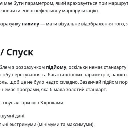
м
має бути параметром, який враховується при маршрути
безпечити енергоефективну маршрутизацію.
озрахунку
нахилу
— мати візуальне відображення того, як
/ Спуск
облем з розрахунком
підйому
, оскільки немає стандарту і
особу пересування та багатьох інших параметрів, важко 
ль, щоб це не було надто складно. Зазвичай підйом по
 немає програми, яка б мала золотий стандарт.
овує алгоритм з 3 кроками:
шумні дані.
льні екстремуми (мінімуми та максимуми).