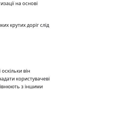
зації на основі
их крутих доріг слід
 оскільки він
надати користувачеві
рівнюють з іншими