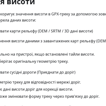
я висоти
 коригує значення висоти в GPX-треку за допомогою зов
ерела даних висоти:
вати карти рельєфу (DEM / SRTM / 3D дані висоти)
чення висоти даними з завантажених карт рельєфу (DE
льно на пристрої, якщо встановлені тайли висоти.
ерігає оригінальну геометрію треку.
ати сусідні дороги (Приєднати до доріг)
етрію треку для відповідності мережі доріг.
 дані висоти доріг для корекції висоти.
оже змінювати форму треку через прив'язку до доріг.