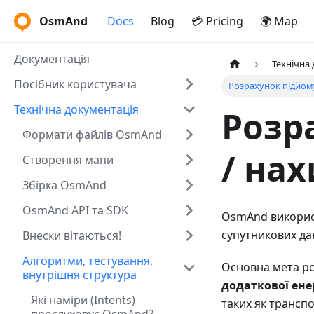
OsmAnd
Docs
Blog
💳 Pricing
🌍 Map
Документація
Технічна
Посібник користувача
Розрахунок підйому
Технічна документація
Розр
Формати файлів OsmAnd
/ на
Створення мапи
Збірка OsmAnd
OsmAnd API та SDK
OsmAnd використ
супутникових дан
Внески вітаються!
Алгоритми, тестування,
Основна мета р
внутрішня структура
додаткової енер
Які наміри (Intents)
таких як транспо