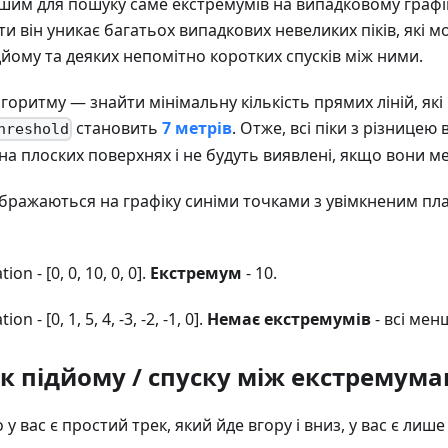
им для пошуку саме екстремумів на випадковому графік
и він уникає багатьох випадкових невеликих піків, які м
дйому та деяких непомітно коротких спусків між ними.
горитму — знайти мінімальну кількість прямих ліній, які
становить
7 метрів
. Отже, всі піки з різницею
hreshold
на плоских поверхнях і не будуть виявлені, якщо вони м
бражаються на графіку синіми точками з увімкненим пл
tion - [0, 0, 10, 0, 0].
Екстремум
- 10.
tion - [0, 1, 5, 4, -3, -2, -1, 0].
Немає екстремумів
- всі мен
к підйому / спуску між екстремум
у вас є простий трек, який йде вгору і вниз, у вас є лиш