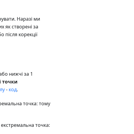
рувати. Наразі ми
их як створені за
о після корекції
 або нижчі за 1
і точки
лу
-
код
.
кстремальна точка: тому
 не екстремальна точка: