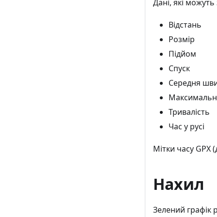
Дані, які можуть
Відстань
Розмір
Підйом
Спуск
Середня шви
Максимальн
Тривалість
Час у русі
Мітки часу GPX 
Нахил
Зелений графік р