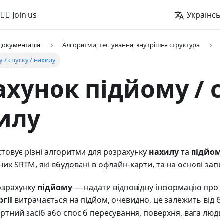
🚵‍♂️ Join us
Українс
 документація
Алгоритми, тестування, внутрішня структура
 / спуску / нахилу
ахунок підйому / 
хилу
овує різні алгоритми для розрахунку
нахилу
та
підйо
их SRTM, які вбудовані в офлайн-карти, та на основі зап
озрахунку
підйому
— надати відповідну інформацію про т
гії
витрачається на підйом, очевидно, це залежить від б
ртний засіб або спосіб пересування, поверхня, вага люд