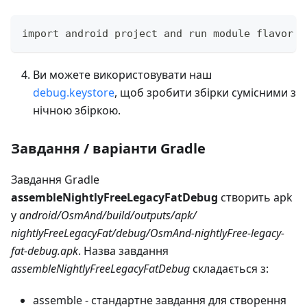
import android project and run module flavor `
Ви можете використовувати наш
debug.keystore
, щоб зробити збірки сумісними з
нічною збіркою.
Завдання / варіанти Gradle
Завдання Gradle
assembleNightlyFreeLegacyFatDebug
створить apk
у
android/OsmAnd/build/outputs/apk/
nightlyFreeLegacyFat/debug/OsmAnd-nightlyFree-legacy-
fat-debug.apk
. Назва завдання
assembleNightlyFreeLegacyFatDebug
складається з:
assemble - стандартне завдання для створення