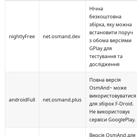
Нічна
безкоштовна
збірка, яку можна
встановити поруч
nightlyFree
net.osmand.dev
з обома версіями
GPlay для
тестування та
дослідження
Повна версія
OsmAnd~ може
використовуватися
androidFull
net.osmand.plus
для збірок F-Droid.
Не використовує
сервіси GooglePlay.
Версія OsmAnd для