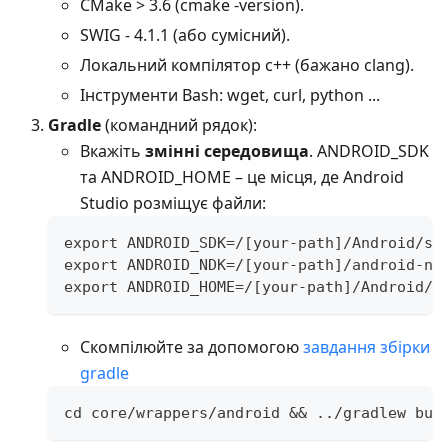
CMake > 3.6 (cmake -version).
SWIG - 4.1.1 (або сумісний).
Локальний компілятор c++ (бажано clang).
Інструменти Bash: wget, curl, python ...
Gradle
(командний рядок):
Вкажіть
змінні середовища
. ANDROID_SDK
та ANDROID_HOME – це місця, де Android
Studio розміщує файли:
export ANDROID_SDK=/[your-path]/Android/sd
export ANDROID_NDK=/[your-path]/android-nd
export ANDROID_HOME=/[your-path]/Android/s
Скомпілюйте за допомогою
завдання збірки
gradle
cd core/wrappers/android && ../gradlew bui