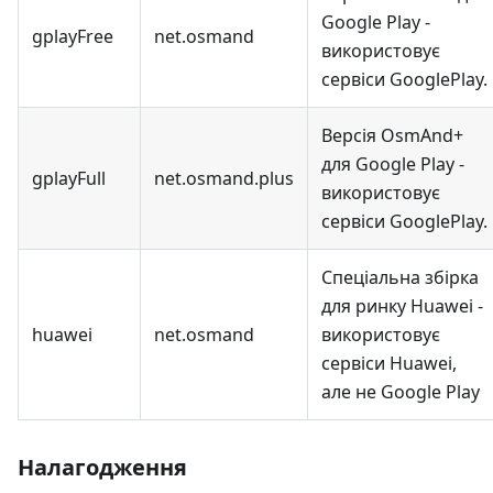
Google Play -
gplayFree
net.osmand
використовує
сервіси GooglePlay.
Версія OsmAnd+
для Google Play -
gplayFull
net.osmand.plus
використовує
сервіси GooglePlay.
Спеціальна збірка
для ринку Huawei -
huawei
net.osmand
використовує
сервіси Huawei,
але не Google Play
Налагодження