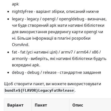
apk
nightlyFree - варіант збірки, описаний нижче
legacy - legacy / opengl / opengldebug - визначає,
чи буде створений apk мати нативні бібліотеки
для використання рендерингу карти opengl чи
ні. Більше інформації в плагіні розробки
OsmAnd.
fat - fat (усі нативні цілі) / armv7 / arm64 / x86 /
armonly - виберіть, які нативні бібліотеки будуть
всередині apk.
debug - debug / release - стандартне завдання
Щоб створити пакет, ви можете використовувати
.
bundle${FLAVOR}LegacyFatRelease
Варіант
Пакет
Опис