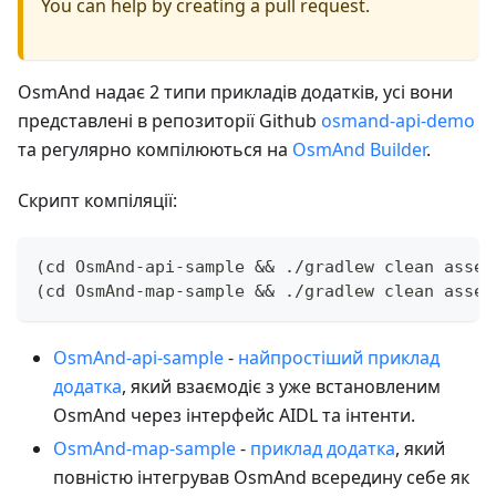
You can help by creating a pull request.
OsmAnd надає 2 типи прикладів додатків, усі вони
представлені в репозиторії Github
osmand-api-demo
та регулярно компілюються на
OsmAnd Builder
.
Скрипт компіляції:
(cd OsmAnd-api-sample && ./gradlew clean assem
(cd OsmAnd-map-sample && ./gradlew clean assem
OsmAnd-api-sample
-
найпростіший приклад
додатка
, який взаємодіє з уже встановленим
OsmAnd через інтерфейс AIDL та інтенти.
OsmAnd-map-sample
-
приклад додатка
, який
повністю інтегрував OsmAnd всередину себе як