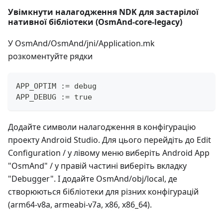
Увімкнути налагодження NDK для застарілої
нативної бібліотеки (OsmAnd-core-legacy)
У OsmAnd/OsmAnd/jni/Application.mk
розкоментуйте рядки
APP_OPTIM := debug
APP_DEBUG := true
Додайте символи налагодження в конфігурацію
проекту Android Studio. Для цього перейдіть до Edit
Configuration / у лівому меню виберіть Android App
"OsmAnd" / у правій частині виберіть вкладку
"Debugger". І додайте OsmAnd/obj/local, де
створюються бібліотеки для різних конфігурацій
(arm64-v8a, armeabi-v7a, x86, x86_64).