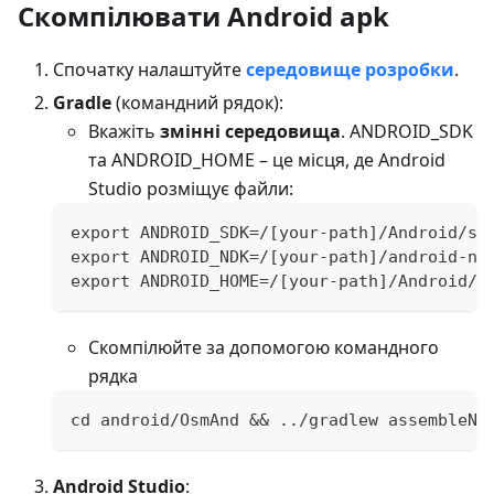
Скомпілювати Android apk
Спочатку налаштуйте
середовище розробки
.
Gradle
(командний рядок):
Вкажіть
змінні середовища
. ANDROID_SDK
та ANDROID_HOME – це місця, де Android
Studio розміщує файли:
export ANDROID_SDK=/[your-path]/Android/sd
export ANDROID_NDK=/[your-path]/android-nd
export ANDROID_HOME=/[your-path]/Android/s
Скомпілюйте за допомогою командного
рядка
cd android/OsmAnd && ../gradlew assembleNi
Android Studio
: