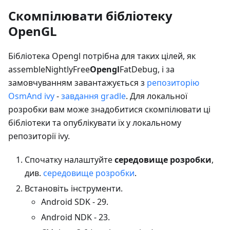
Скомпілювати бібліотеку
OpenGL
Бібліотека Opengl потрібна для таких цілей, як
assembleNightlyFree
Opengl
FatDebug, і за
замовчуванням завантажується з
репозиторію
OsmAnd ivy
-
завдання gradle
. Для локальної
розробки вам може знадобитися скомпілювати ці
бібліотеки та опублікувати їх у локальному
репозиторії ivy.
Спочатку налаштуйте
середовище розробки
,
див.
середовище розробки
.
Встановіть інструменти.
Android SDK - 29.
Android NDK - 23.