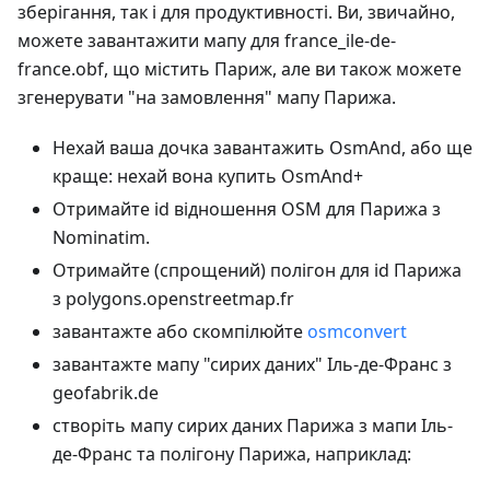
зберігання, так і для продуктивності. Ви, звичайно,
можете завантажити мапу для france_ile-de-
france.obf, що містить Париж, але ви також можете
згенерувати "на замовлення" мапу Парижа.
Нехай ваша дочка завантажить OsmAnd, або ще
краще: нехай вона купить OsmAnd+
Отримайте id відношення OSM для Парижа з
Nominatim.
Отримайте (спрощений) полігон для id Парижа
з polygons.openstreetmap.fr
завантажте або скомпілюйте
osmconvert
завантажте мапу "сирих даних" Іль-де-Франс з
geofabrik.de
створіть мапу сирих даних Парижа з мапи Іль-
де-Франс та полігону Парижа, наприклад: