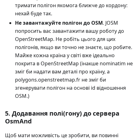
тримати полігон якомога ближче до кордону:
нехай буде так.
Не завантажуйте полігон до OSM
. JOSM
попросить вас завантажити вашу роботу до
OpenStreetMap. Не робіть цього для цих
полігонів, якщо ви точно не знаєте, що робите.
Майже кожна країна у світі вже ідеально
покрита в OpenStreetMap (інакше nominatim не
зміг би надати вам деталі про країну, а
polygons.openstreetmap.fr не зміг би
згенерувати полігон на основі id відношення
OSM.)
5. Додавання полі(гону) до сервера
OsmAnd
Щоб мати можливість це зробити, ви повинні