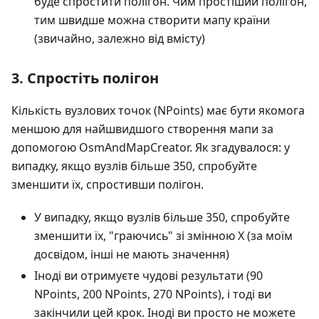
буде спростити полігон. Чим простіший полігон,
тим швидше можна створити мапу країни
(звичайно, залежно від вмісту)
3. Спростіть полігон
Кількість вузлових точок (NPoints) має бути якомога
меншою для найшвидшого створення мапи за
допомогою OsmAndMapCreator. Як згадувалося: у
випадку, якщо вузлів більше 350, спробуйте
зменшити їх, спростивши полігон.
У випадку, якщо вузлів більше 350, спробуйте
зменшити їх, "граючись" зі змінною X (за моїм
досвідом, інші не мають значення)
Іноді ви отримуєте чудові результати (90
NPoints, 200 NPoints, 270 NPoints), і тоді ви
закінчили цей крок. Іноді ви просто не можете