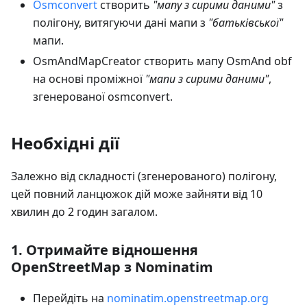
Osmconvert
створить
"мапу з сирими даними"
з
полігону, витягуючи дані мапи з
"батьківської"
мапи.
OsmAndMapCreator створить мапу OsmAnd obf
на основі проміжної
"мапи з сирими даними"
,
згенерованої osmconvert.
Необхідні дії
Залежно від складності (згенерованого) полігону,
цей повний ланцюжок дій може зайняти від 10
хвилин до 2 годин загалом.
1. Отримайте відношення
OpenStreetMap з Nominatim
Перейдіть на
nominatim.openstreetmap.org