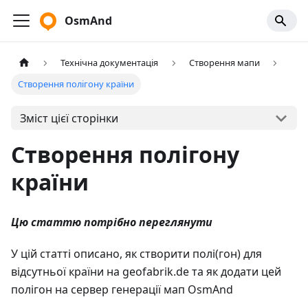
OsmAnd
Технічна документація
Створення мапи
Створення полігону країни
Зміст цієї сторінки
Створення полігону
країни
Цю статтю потрібно переглянути
У цій статті описано, як створити полі(гон) для
відсутньої країни на geofabrik.de та як додати цей
полігон на сервер генерації мап OsmAnd