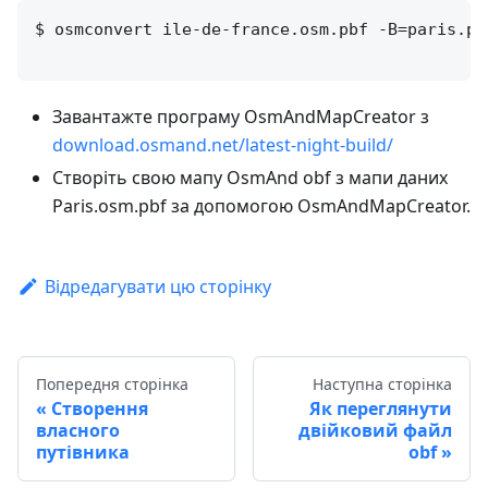
$ osmconvert ile-de-france.osm.pbf -B=paris.po
Завантажте програму OsmAndMapCreator з
download.osmand.net/latest-night-build/
Створіть свою мапу OsmAnd obf з мапи даних
Paris.osm.pbf за допомогою OsmAndMapCreator.
Відредагувати цю сторінку
Попередня сторінка
Наступна сторінка
Створення
Як переглянути
власного
двійковий файл
путівника
obf