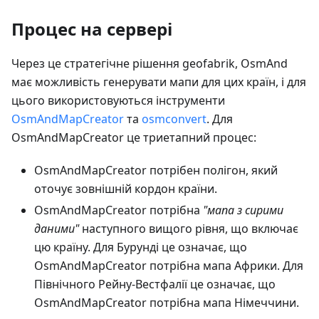
Процес на сервері
Через це стратегічне рішення geofabrik, OsmAnd
має можливість генерувати мапи для цих країн, і для
цього використовуються інструменти
OsmAndMapCreator
та
osmconvert
. Для
OsmAndMapCreator це триетапний процес:
OsmAndMapCreator потрібен полігон, який
оточує зовнішній кордон країни.
OsmAndMapCreator потрібна
"мапа з сирими
даними"
наступного вищого рівня, що включає
цю країну. Для Бурунді це означає, що
OsmAndMapCreator потрібна мапа Африки. Для
Північного Рейну-Вестфалії це означає, що
OsmAndMapCreator потрібна мапа Німеччини.