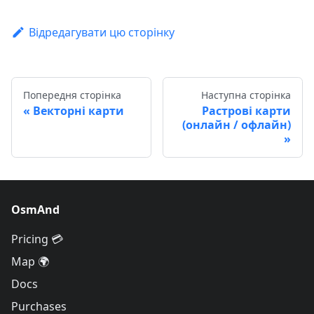
Відредагувати цю сторінку
Попередня сторінка
Наступна сторінка
Векторні карти
Растрові карти
(онлайн / офлайн)
OsmAnd
Pricing 💳
Map 🌍
Docs
Purchases