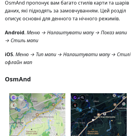
OsmAnd пропонує вам багато стилів карти та шарів
даних, які підходять за замовчуванням. Цей розділ
описує основні для денного та нічного режимів.
Android
.
Меню → Налаштувати мапу → Показ мапи
→ Стиль мапи
iOS
.
Меню → Тип мапи → Налаштувати мапу → Стилі
офлайн мап
OsmAnd