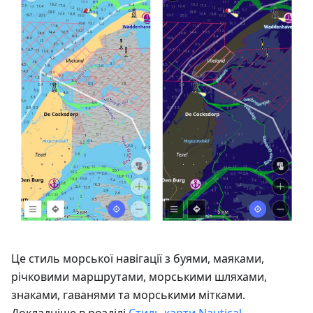
Це стиль морської навігації з буями, маяками,
річковими маршрутами, морськими шляхами,
знаками, гаванями та морськими мітками.
Докладніше в розділі
Стиль карти Nautical
.