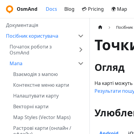
OsmAnd
Docs
Blog
💳 Pricing
🌍 Map
Документація
Посібник
Посібник користувача
Точки
Початок роботи з
OsmAnd
Мапа
Огляд
Взаємодія з мапою
На карті можуть 
Контекстне меню карти
Результати пошу
Налаштувати карту
Векторні карти
Улюбле
Map Styles (Vector Maps)
Растрові карти (онлайн /
Android
iO