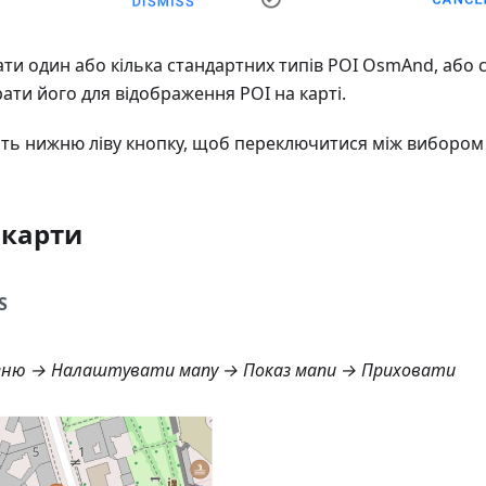
ти один або кілька стандартних типів POI OsmAnd, або 
рати його для відображення POI на карті.
іть нижню ліву кнопку, щоб переключитися між вибором 
 карти
S
ню → Налаштувати мапу → Показ мапи → Приховати