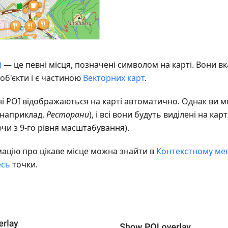
)
— це певні місця, позначені символом на карті. Вони вк
 об'єкти і є частиною
Векторних карт
.
і POI відображаються на карті автоматично. Однак ви 
(наприклад,
Ресторани
), і всі вони будуть виділені на карт
и з 9-го рівня масштабування).
ацію про цікаве місце можна знайти в
Контекстному ме
есь
точки.