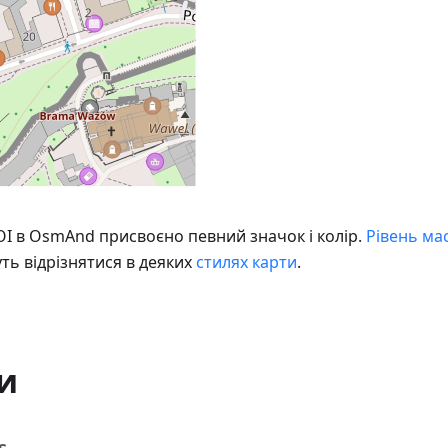
I в OsmAnd присвоєно певний значок і колір.
Рівень ма
ть відрізнятися в деяких
стилях карти
.
и