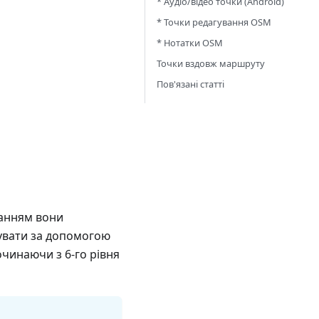
* Аудіо/відео точки (Android)
* Точки редагування OSM
* Нотатки OSM
Точки вздовж маршруту
Пов'язані статті
ванням вони
тувати за допомогою
очинаючи з 6-го рівня