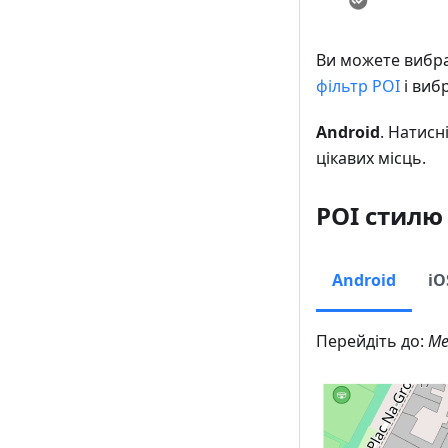
Ви можете вибра
фільтр POI
і виб
Android
. Натисн
цікавих місць.
POI стилю
Android
iO
Перейдіть до:
Ме