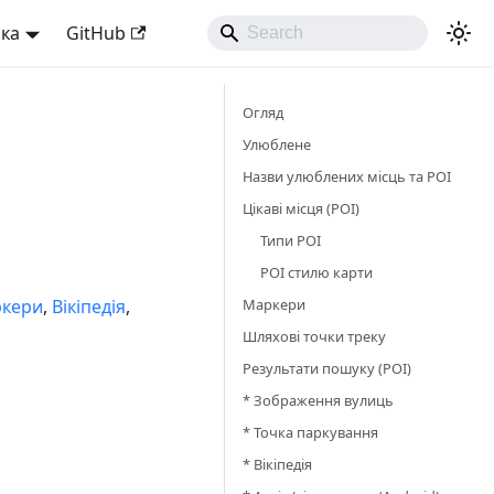
ька
GitHub
Огляд
Улюблене
Назви улюблених місць та POI
Цікаві місця (POI)
Типи POI
POI стилю карти
Маркери
кери
,
Вікіпедія
,
Шляхові точки треку
Результати пошуку (POI)
* Зображення вулиць
* Точка паркування
* Вікіпедія