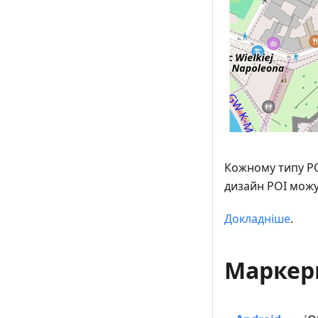
Кожному типу PO
дизайн POI можу
Докладніше
.
Маркер