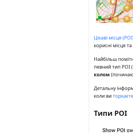
Цікаві місця (POI
корисні місця та
Найбільш помітн
певний тип POI 
колом
(починаюч
Детальну інформ
коли ви
торкаєт
Типи POI