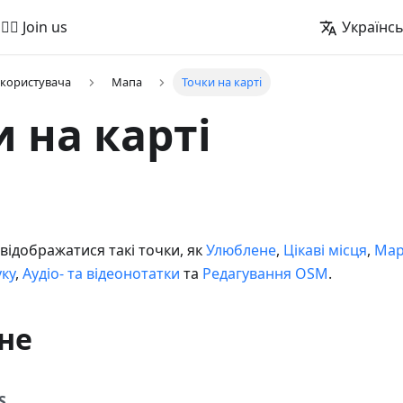
🚵‍♂️ Join us
Українс
 користувача
Мапа
Точки на карті
 на карті
відображатися такі точки, як
Улюблене
,
Цікаві місця
,
Мар
ку
,
Аудіо- та відеонотатки
та
Редагування OSM
.
не
S