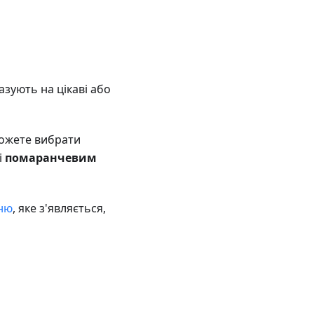
азують на цікаві або
можете вибрати
і
помаранчевим
ню
, яке з'являється,