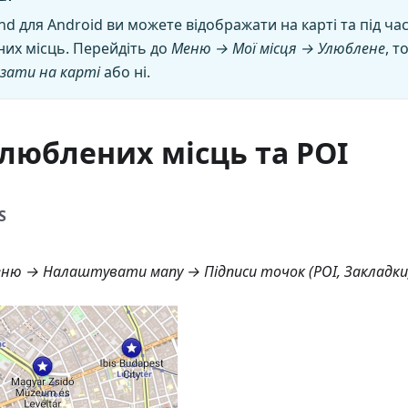
nd для Android ви можете відображати на карті та під ча
них місць. Перейдіть до
Меню → Мої місця → Улюблене
, т
зати на карті
або ні.
люблених місць та POI
S
ню → Налаштувати мапу → Підписи точок (POI, Закладки