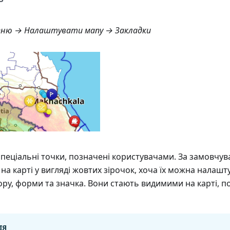
ню → Налаштувати мапу → Закладки
пеціальні точки, позначені користувачами. За замовчу
на карті у вигляді жовтих зірочок, хоча їх можна налаш
ору, форми та значка. Вони стають видимими на карті, п
ІЯ