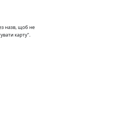
ез назв, щоб не
увати карту".