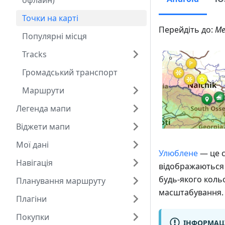
офлайн)
Точки на карті
Перейдіть до:
Ме
Популярні місця
Tracks
Громадський транспорт
Маршрути
Легенда мапи
Віджети мапи
Мої дані
Улюблене
— це с
Навігація
відображаються 
будь-якого коль
Планування маршруту
масштабування.
Плагіни
Покупки
ІНФОРМАЦ