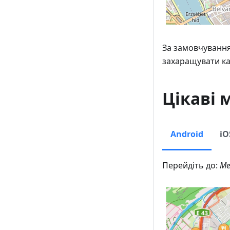
За замовчуванням
захаращувати ка
Цікаві м
Android
iO
Перейдіть до:
Ме