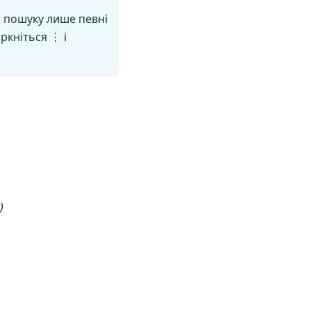
с пошуку лише певні
оркніться ⋮ і
)