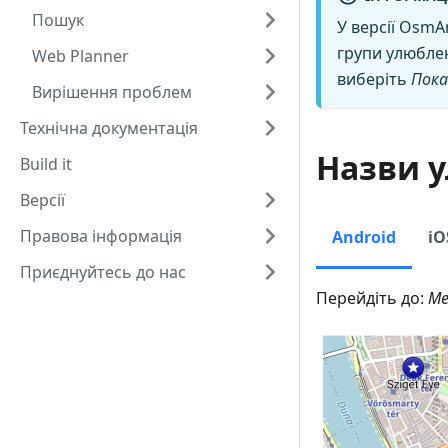
Пошук
У версії OsmA
групи улюбле
Web Planner
виберіть
Пока
Вирішення проблем
Технічна документація
Назви у
Build it
Версії
Правова інформація
Android
iO
Приєднуйтесь до нас
Перейдіть до:
Ме