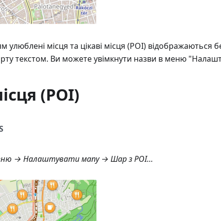
 улюблені місця та цікаві місця (POI) відображаються б
рту текстом. Ви можете увімкнути назви в меню "Налашт
ісця (POI)
S
ню → Налаштувати мапу → Шар з POI…