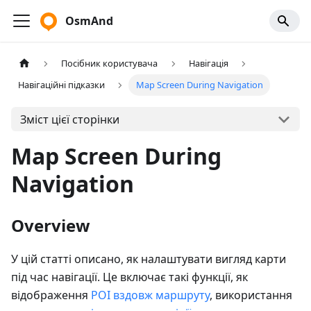
OsmAnd
Посібник користувача
Навігація
Навігаційні підказки
Map Screen During Navigation
Зміст цієї сторінки
Map Screen During
Navigation
Overview
У цій статті описано, як налаштувати вигляд карти
під час навігації. Це включає такі функції, як
відображення
POI вздовж маршруту
, використання