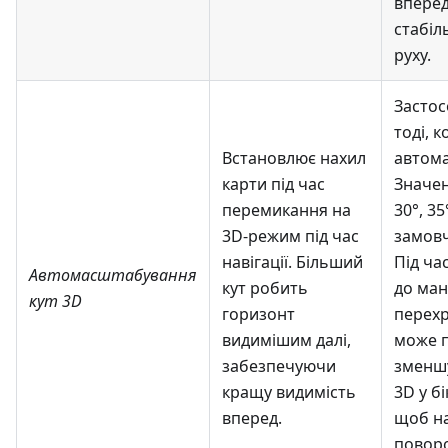
вперед
стабіл
руху.
Застос
тоді, 
Встановлює нахил
автом
карти під час
Значенн
перемикання на
30°, 35
3D-режим під час
замовч
навігації. Більший
Під ча
Автомасштабування
кут робить
до ман
кут 3D
горизонт
перехр
видимішим далі,
може 
забезпечуючи
зменш
кращу видимість
3D у бі
вперед.
щоб н
повор