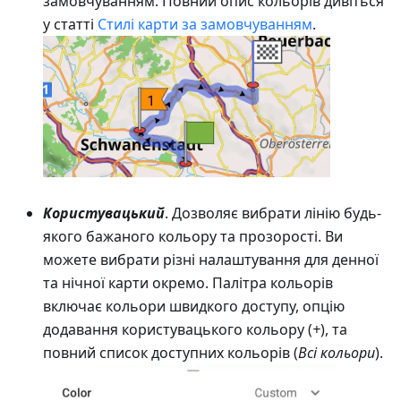
замовчуванням. Повний опис кольорів дивіться
у статті
Стилі карти за замовчуванням
.
Користувацький
. Дозволяє вибрати лінію будь-
якого бажаного кольору та прозорості. Ви
можете вибрати різні налаштування для денної
та нічної карти окремо. Палітра кольорів
включає кольори швидкого доступу, опцію
додавання користувацького кольору (
+
), та
повний список доступних кольорів (
Всі кольори
).