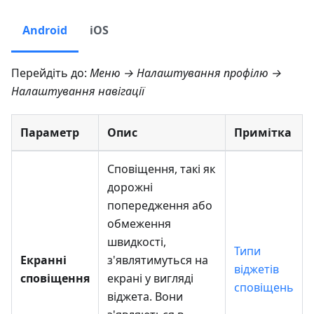
Android
iOS
Перейдіть до:
Меню → Налаштування профілю →
Налаштування навігації
Параметр
Опис
Примітка
Сповіщення, такі як
дорожні
попередження або
обмеження
швидкості,
Типи
Екранні
з'являтимуться на
віджетів
сповіщення
екрані у вигляді
сповіщень
віджета. Вони