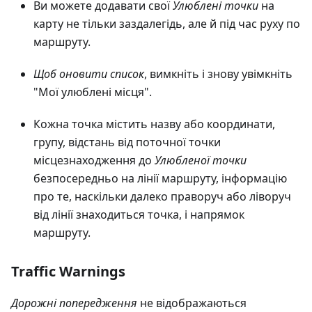
Ви можете додавати свої
Улюблені точки
на
карту не тільки заздалегідь, але й під час руху по
маршруту.
Щоб оновити список
, вимкніть і знову увімкніть
"Мої улюблені місця".
Кожна точка містить назву або координати,
групу, відстань від поточної точки
місцезнаходження до
Улюбленої точки
безпосередньо на лінії маршруту, інформацію
про те, наскільки далеко праворуч або ліворуч
від лінії знаходиться точка, і напрямок
маршруту.
Traffic Warnings
Дорожні попередження
не відображаються