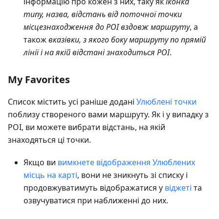
інформацію про кожен з них, таку як
іконка
типу, назва, відстань від поточної точки
місцезнаходження до POI вздовж маршруту
, а
також
вказівки, з якого боку маршруту по прямій
лінії і на якій відстані знаходиться POI
.
My Favorites
Список містить усі раніше додані
Улюблені точки
поблизу створеного вами маршруту. Як і у випадку з
POI, ви можете вибрати відстань, на якій
знаходяться ці точки.
Якщо ви
вимкнете відображення Улюблених
місць на карті
, вони не зникнуть зі списку і
продовжуватимуть відображатися у
віджеті
та
озвучуватися при наближенні до них.