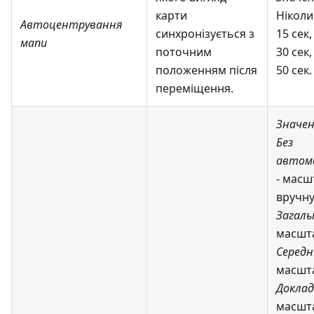
карти
Ніколи,
Автоцентрування
синхронізується з
15 сек,
мапи
поточним
30 сек,
положенням після
50 сек.
переміщення.
Значен
Без
автом
- масш
вручну
Загал
масшта
Середн
масшта
Докла
масшта