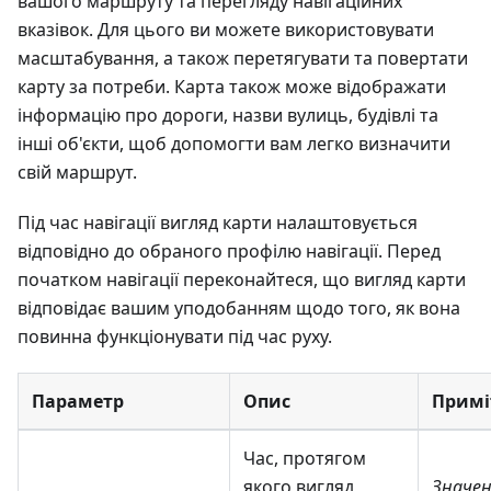
вашого маршруту та перегляду навігаційних
вказівок. Для цього ви можете використовувати
масштабування, а також перетягувати та повертати
карту за потреби. Карта також може відображати
інформацію про дороги, назви вулиць, будівлі та
інші об'єкти, щоб допомогти вам легко визначити
свій маршрут.
Під час навігації вигляд карти налаштовується
відповідно до обраного профілю навігації. Перед
початком навігації переконайтеся, що вигляд карти
відповідає вашим уподобанням щодо того, як вона
повинна функціонувати під час руху.
Параметр
Опис
Примі
Час, протягом
якого вигляд
Значен