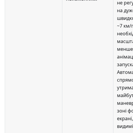
не рег
на дуж
швидко
~7 км/
необхі
масшт
менше 
анімац
запуск
Автом
спрям
утрим
майбу
маневр
зоні ф
екрані
видимі