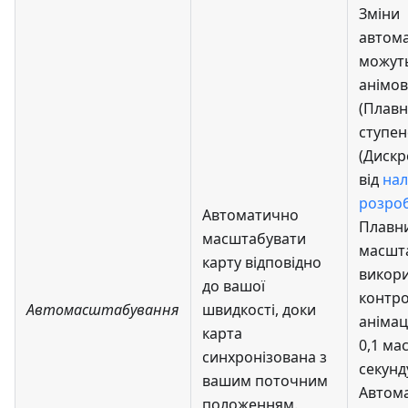
Зміни
автом
можут
анімо
(Плавн
ступе
(Дискр
від
на
розро
Автоматично
Плавни
масштабувати
масшт
карту відповідно
викор
до вашої
контр
Автомасштабування
швидкості, доки
анімац
карта
0,1 ма
синхронізована з
секунду
вашим поточним
Автом
положенням.