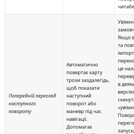
читаб
Увімкн
замов
Якщо в
та пов
імпорт
переко
Автоматично
це на
повертає карту
переві
трохи заздалегідь,
в деяк
щоб показати
версія
Попередній перегляд
наступний
скинут
наступного
поворот або
«увімк
повороту
маневр під час
Повор
навігації.
перегл
Допомагає
запуск