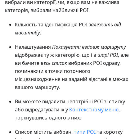
вибрали ви категорії, чи, якщо вам не важлива
категорія, вибрали найближчі POI.
Кількість та ідентифікація POI
залежить від
масштабу
.
Налаштування
Показувати вздовж маршруту
відображає ту ж категорію, що і в
шарі POI
, але
ви бачите
весь список
вибраних POI одразу,
починаючи з точки поточного
місцезнаходження на заданій відстані в межах
вашого маршруту.
Ви можете видалити непотрібні POI зі списку
або відредагувати їх у
Контекстному меню
,
торкнувшись одного з них.
Список містить вибрані
типи POI
та коротку