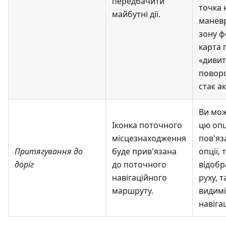
передбачити
точка 
майбутні дії.
маневр
зону ф
карта 
«дивит
поворо
стає а
Ви мо
Іконка поточного
цю опц
місцезнаходження
пов'яз
Притягування до
буде прив'язана
опції, 
доріг
до поточного
відобр
навігаційного
руху, 
маршруту.
видимі
навігац