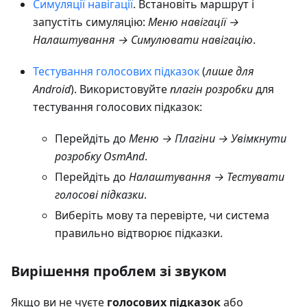
Симуляції навігації
. Встановіть маршрут і
запустіть симуляцію:
Меню навігації →
Налаштування → Симулювати навігацію
.
Тестування голосових підказок
(
лише для
Android
). Використовуйте
плагін розробки
для
тестування голосових підказок:
Перейдіть до
Меню → Плагіни → Увімкнути
розробку OsmAnd
.
Перейдіть до
Налаштування → Тестувати
голосові підказки
.
Виберіть мову та перевірте, чи система
правильно відтворює підказки.
Вирішення проблем зі звуком
Якщо ви не чуєте
голосових підказок
або