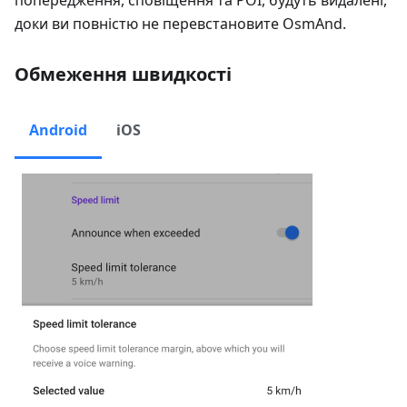
попередження, сповіщення та POI, будуть видалені,
доки ви повністю не перевстановите OsmAnd.
Обмеження швидкості
Android
iOS