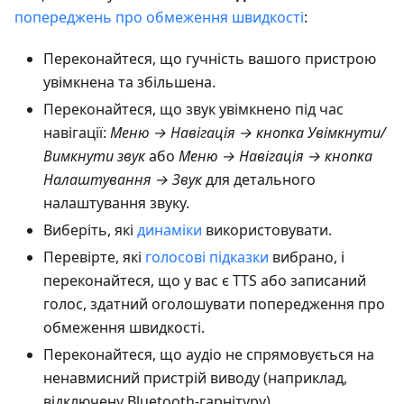
попереджень про обмеження швидкості
:
Переконайтеся, що гучність вашого пристрою
увімкнена та збільшена.
Переконайтеся, що звук увімкнено під час
навігації:
Меню → Навігація → кнопка Увімкнути/
Вимкнути звук
або
Меню → Навігація → кнопка
Налаштування → Звук
для детального
налаштування звуку.
Виберіть, які
динаміки
використовувати.
Перевірте, які
голосові підказки
вибрано, і
переконайтеся, що у вас є TTS або записаний
голос, здатний оголошувати попередження про
обмеження швидкості.
Переконайтеся, що аудіо не спрямовується на
ненавмисний пристрій виводу (наприклад,
відключену Bluetooth-гарнітуру).