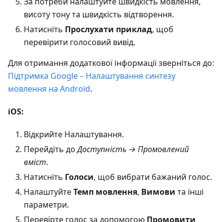
За потреби налаштуйте швидкість мовлення,
висоту тону та швидкість відтворення.
Натисніть
Прослухати приклад
, щоб
перевірити голосовий вивід.
Для отримання додаткової інформації зверніться до:
Підтримка Google – Налаштування синтезу
мовлення на Android
.
iOS:
Відкрийте Налаштування.
Перейдіть до
Доступність → Промовлений
вміст
.
Натисніть
Голоси
, щоб вибрати бажаний голос.
Налаштуйте
Темп мовлення
,
Вимови
та інші
параметри.
Перевірте голос за допомогою
Промовити