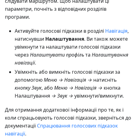
слідувати маршрутом. Щоб налаштувати ці
параметри, почніть з відповідних розділів
програми.
Активуйте голосові підказки в розділі
Навігація
,
натиснувши
Налаштування
. Ви також можете
увімкнути та налаштувати голосові підказки
через
Налаштувати профіль
та
Налаштування
навігації
.
Увімкніть або вимкніть голосові підказки за
допомогою
Меню → Навігація →
натисніть
кнопку Звук
, або
Меню → Навігація →
кнопка
Налаштування
→ Звук →
увімкнути/вимкнути.
Для отримання додаткової інформації про те, як і
коли спрацьовують голосові підказки, зверніться до
документації
Спрацювання голосових підказок
навігації
.