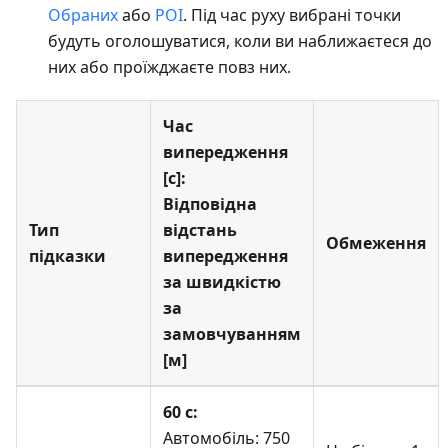
Обраних
або
POI
. Під час руху вибрані точки
будуть оголошуватися, коли ви наближаєтеся до
них або проїжджаєте повз них.
Час
випередження
[с]:
Відповідна
Тип
відстань
Обмеження
підказки
випередження
за швидкістю
за
замовчуванням
[м]
60 с:
Автомобіль: 750