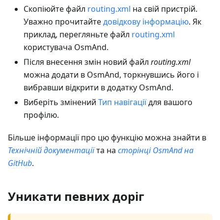
Скопіюйте файл
routing.xml
на свій пристрій.
Уважно прочитайте
довідкову інформацію
. Як
приклад, перегляньте файл
routing.xml
користувача OsmAnd.
Після внесення змін новий файл
routing.xml
можна додати в OsmAnd, торкнувшись його і
вибравши відкрити в додатку OsmAnd.
Виберіть змінений
Тип навігації
для вашого
профілю.
Більше інформації про цю функцію можна знайти в
Технічній документації
та на
сторінці OsmAnd на
GitHub
.
Уникати певних доріг