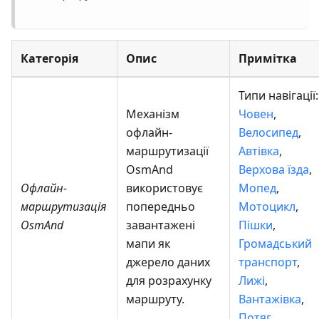
Категорія
Опис
Примітка
Типи навігації:
Механізм
Човен
,
офлайн-
Велосипед
,
маршрутизації
Автівка
,
OsmAnd
Верхова їзда
,
Офлайн-
використовує
Мопед
,
маршрутизація
попередньо
Мотоцикл
,
OsmAnd
завантажені
Пішки
,
мапи як
Громадський
джерело даних
транспорт
,
для розрахунку
Лижі
,
маршруту.
Вантажівка
,
Потяг
.