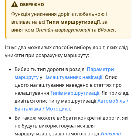
ОБЕРЕЖНО
Функція уникнення доріг є глобальною і
впливає на всі
Типи маршрутизації
, за
винятком
Онлайн-маршрутизації
та
BRouter
.
Існує два можливих способи вибору доріг, яких слід
уникати при розрахунку маршруту:
Виберіть тип дороги в розділі
Параметри
маршруту
у
Налаштуваннях навігації
. Опис
цього налаштування наведено в статтях про
налаштування
Типів маршрутизації
. Як приклад,
дивіться опис типу маршрутизації
Автомобіль /
Вантажівка / Мотоцикл
.
Ви також можете вибрати конкретні дороги, які
не будуть використовуватися для
маршрутизації, за допомогою опції
Уникати