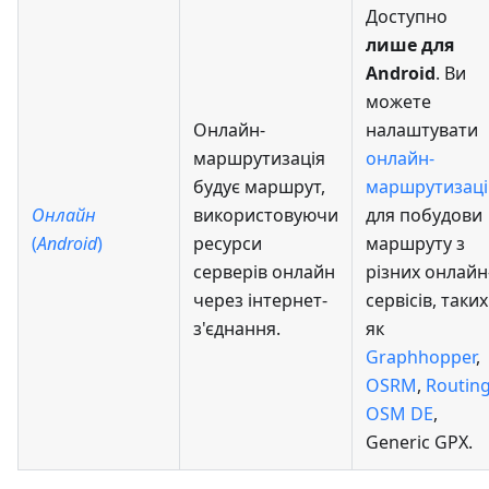
Доступно
лише для
Android
. Ви
можете
Онлайн-
налаштувати
маршрутизація
онлайн-
будує маршрут,
маршрутизац
Онлайн
використовуючи
для побудови
(
Android
)
ресурси
маршруту з
серверів онлайн
різних онлайн
через інтернет-
сервісів, таких
з'єднання.
як
Graphhopper
,
OSRM
,
Routin
OSM DE
,
Generic GPX.