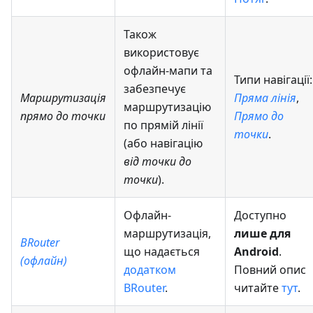
Також
використовує
офлайн-мапи та
Типи навігації:
забезпечує
Маршрутизація
Пряма лінія
,
маршрутизацію
прямо до точки
Прямо до
по прямій лінії
точки
.
(або навігацію
від точки до
точки
).
Офлайн-
Доступно
маршрутизація,
лише для
BRouter
що надається
Android
.
(офлайн)
додатком
Повний опис
BRouter
.
читайте
тут
.