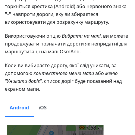
торкніться хрестика (Android) або червоного знака
"-"
навпроти дороги, яку ви збираєтеся
використовувати для розрахунку маршруту.
Використовуючи опцію
Вибрати на мапі
, ви можете
продовжувати позначати дороги як непридатні для
маршрутизації на мапі OsmAnd.
Коли ви вибираєте дорогу, якої слід уникати, за
допомогою
контекстного меню мапи
або
меню
"Уникати доріг"
, список доріг буде показаний над
екраном мапи.
Android
iOS