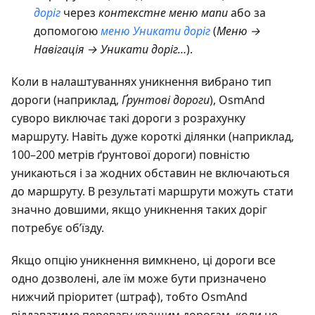
доріг
через
контекстне меню мапи
або за
допомогою
меню Уникати доріг
(
Меню →
Навігація → Уникати доріг…
).
Коли в налаштуваннях уникнення вибрано тип
дороги (наприклад,
Ґрунтові дороги
), OsmAnd
суворо виключає такі дороги з розрахунку
маршруту. Навіть дуже короткі ділянки (наприклад,
100–200 метрів ґрунтової дороги) повністю
уникаються і за жодних обставин не включаються
до маршруту. В результаті маршрути можуть стати
значно довшими, якщо уникнення таких доріг
потребує об’їзду.
Якщо опцію уникнення вимкнено, ці дороги все
одно дозволені, але їм може бути призначено
нижчий пріоритет (штраф), тобто OsmAnd
віддаватиме перевагу кращим дорогам, коли це