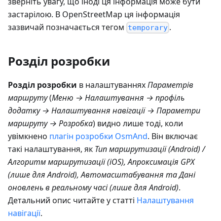
зверніть увагу, що іноді ця інформація може бути
застарілою. В OpenStreetMap ця інформація
зазвичай позначається тегом
.
temporary
Розділ розробки
Розділ розробки
в налаштуваннях
Параметрів
маршруту
(
Меню → Налаштування → профіль
додатку → Налаштування навігації → Параметри
маршруту → Розробка
) видно лише тоді, коли
увімкнено
плагін розробки OsmAnd
. Він включає
такі налаштування, як
Тип маршрутизації (Android) /
Алгоритм маршрутизації (iOS), Апроксимація GPX
(лише для Android), Автомасштабування та Дані
оновлень в реальному часі (лише для Android)
.
Детальний опис читайте у статті
Налаштування
навігації
.