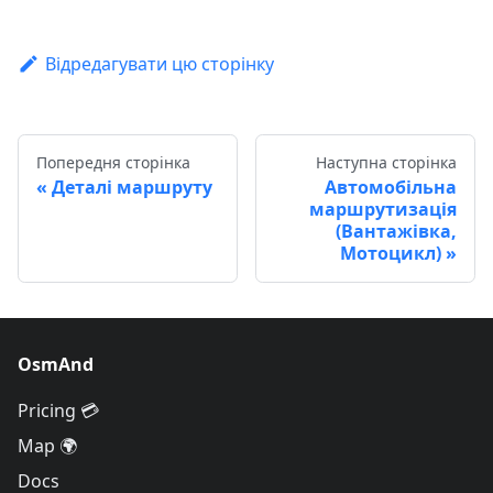
Відредагувати цю сторінку
Попередня сторінка
Наступна сторінка
Деталі маршруту
Автомобільна
маршрутизація
(Вантажівка,
Мотоцикл)
OsmAnd
Pricing 💳
Map 🌍
Docs