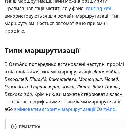
типів маршрутизації, який можна розширити.
Правила навігації містяться у файлі
routing.xml
і
використовуються для офлайн-маршрутизації. Тип
маршруту змінюється автоматично при зміні
профілю.
Типи маршрутизації
В OsmAnd попередньо встановлені наступні профілі
з відповідними типами маршрутизації:
Автомобіль,
Велосипед, Пішохід, Вантажівка, Мотоцикл, Мопед,
Громадський транспорт, Човен, Літак, Лижі, Потяг,
Верхова їзда
. Крім них, ви можете створювати власні
профілі зі специфічними правилами маршрутизації
або
змінювати алгоритм маршрутизації OsmAnd
.
ПРИМІТКА