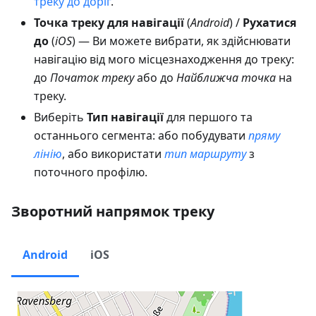
треку до доріг
.
Точка треку для навігації
(
Android
) /
Рухатися
до
(
iOS
) — Ви можете вибрати, як здійснювати
навігацію від мого місцезнаходження до треку:
до
Початок треку
або до
Найближча точка
на
треку.
Виберіть
Тип навігації
для першого та
останнього сегмента: або побудувати
пряму
лінію
, або використати
тип маршруту
з
поточного профілю.
Зворотний напрямок треку
Android
iOS