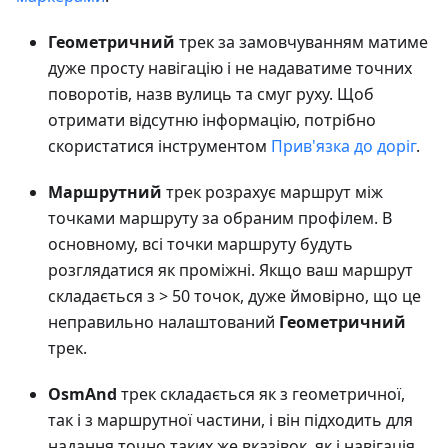
Геометричний
трек за замовчуванням матиме
дуже просту навігацію і не надаватиме точних
поворотів, назв вулиць та смуг руху. Щоб
отримати відсутню інформацію, потрібно
скористатися інструментом
Прив'язка до доріг
.
Маршрутний
трек розрахує маршрут між
точками маршруту за обраним профілем. В
основному, всі точки маршруту будуть
розглядатися як проміжні. Якщо ваш маршрут
складається з > 50 точок, дуже ймовірно, що це
неправильно налаштований
Геометричний
трек.
OsmAnd
трек складається як з геометричної,
так і з маршрутної частини, і він підходить для
надання точно таких же вказівок, як і навігація