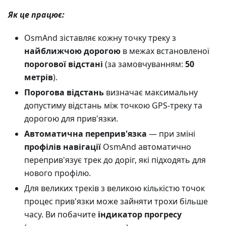
Як це працює:
OsmAnd зіставляє кожну точку треку з
найближчою дорогою
в межах встановленої
порогової відстані
(за замовчуванням:
50
метрів
).
Порогова відстань
визначає максимальну
допустиму відстань між точкою GPS-треку та
дорогою для прив'язки.
Автоматична переприв'язка
— при зміні
профілів навігації
OsmAnd автоматично
переприв'язує трек до доріг, які підходять для
нового профілю.
Для великих треків з великою кількістю точок
процес прив'язки може зайняти трохи більше
часу. Ви побачите
індикатор прогресу