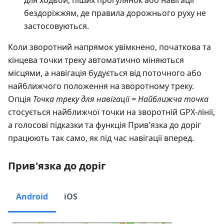
для ходьби, піших прогулянок або навігації
бездоріжжям, де правила дорожнього руху не
застосовуються.
Коли зворотний напрямок увімкнено, початкова та
кінцева точки треку автоматично міняються
місцями, а навігація будується від поточного або
найближчого положення на зворотному треку.
Опція
Точка треку для навігації = Найближча точка
стосується найближчої точки на зворотній GPX-лінії,
а голосові підказки та функція Прив'язка до доріг
працюють так само, як під час навігації вперед.
Прив'язка до доріг
Android
iOS