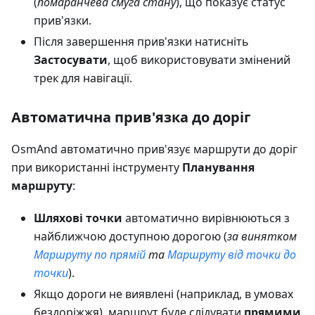
(
помаранчева смуга стану
), що показує статус
прив'язки.
Після завершення прив'язки натисніть
Застосувати
, щоб використовувати змінений
трек для навігації.
Автоматична прив'язка до доріг
OsmAnd автоматично прив'язує маршрути до доріг
при використанні інструменту
Планування
маршруту
:
Шляхові точки
автоматично вирівнюються з
найближчою доступною дорогою (
за винятком
Маршруту по прямій
та
Маршруту від точки до
точки
).
Якщо дороги не виявлені (наприклад, в умовах
бездоріжжя), маршрут буде слідувати
прямими