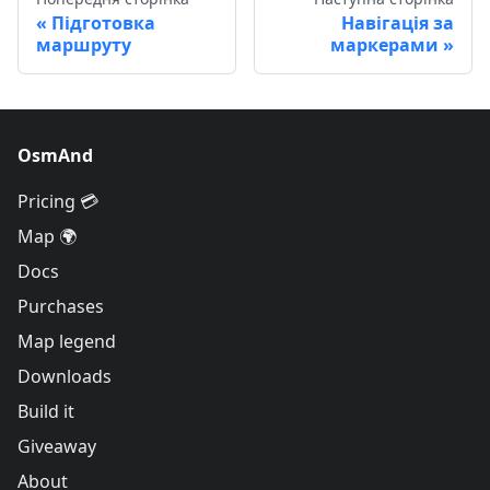
Підготовка
Навігація за
маршруту
маркерами
OsmAnd
Pricing 💳
Map 🌍
Docs
Purchases
Map legend
Downloads
Build it
Giveaway
About