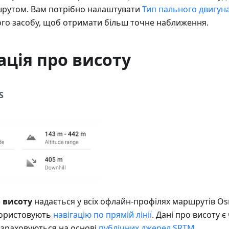
шрутом. Вам потрібно налаштувати
Тип пального двигун
го засобу, щоб отримати більш точне наближення.
ція про висоту
S
 висоту
надається у всіх офлайн-профілях маршрутів O
икористовують
навігацію по прямій лінії
. Дані про висоту 
зраховуються на основі
публічних джерел SRTM
.