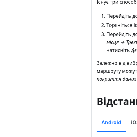
Існує три спосо
Перейдіть д
Торкніться 
Перейдіть 
місця → Трек
натисніть
Де
Залежно від ви
маршруту можуть
покриття даних 
Відстань
Android
iO