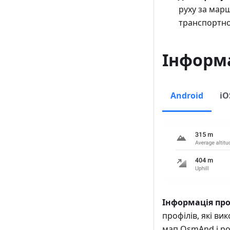
руху за мар
транспортно
Інформа
Android
iO
Інформація про
профілів, які в
мап OsmAnd і ро