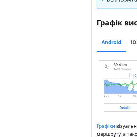
Графік ви
Android
iO
Графіки
візуальн
маршруту, а так