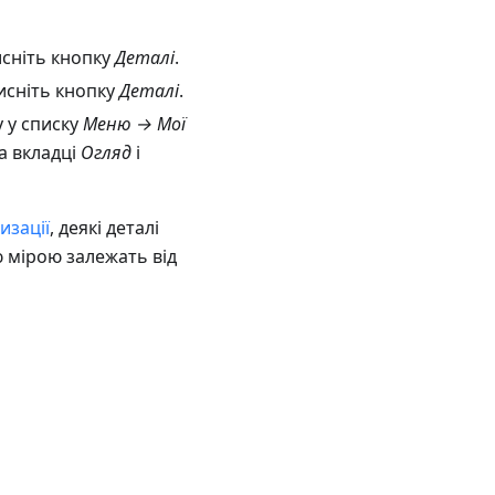
исніть кнопку
Деталі
.
исніть кнопку
Деталі
.
у у списку
Меню → Мої
а вкладці
Огляд
і
изації
, деякі деталі
 мірою залежать від