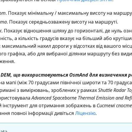
сот
. Показує мінімальну / максимальну висоту на маршрут
ота
. Показує середньозважену висоту на маршруті.
к
. Показує відношення шляху до горизонталі, де нуль оз
ість, а кількість градусів вказує на більший або крутіши
є максимальний нахил дороги у відсотках від вашого мі
го графіка, або для вибраної ділянки маршруту без види
ження.
ні DEM, що використовуються OsmAnd для визначення р
на мапі (між 70 градусами північної широти та 70 градус
римані з вимірювань, зроблених у рамках
Shuttle Radar T
користовувала
Advanced Spaceborne Thermal Emission and Refl
й інструмент для отримання зображень в
Системі спост
ання повної інформації дивіться
Ліцензію
.
ata