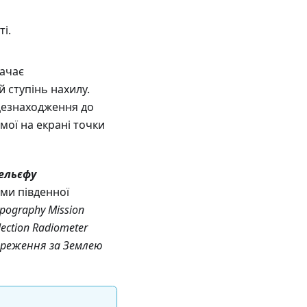
і.
начає
й ступінь нахилу.
сцезнаходження до
мої на екрані точки
ельєфу
ами південної
opography Mission
ection Radiometer
ереження за Землею