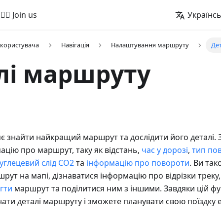
🚵‍♂️ Join us
Українс
 користувача
Навігація
Налаштування маршруту
Де
лі маршруту
 знайти найкращий маршрут та дослідити його деталі. 
ацію про маршрут, таку як відстань,
час у дорозі
,
тип по
вуглецевий слід CO2
та
інформацію про повороти
. Ви та
рут на мапі, дізнаватися інформацію про відрізки треку
гти
маршрут та поділитися ним з іншими. Завдяки цій фу
нати деталі маршруту і зможете планувати свою поїздку 