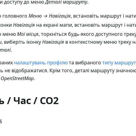
би доступу до меню
Деталі маршруту
.
о головного
Меню → Навігація
, встановіть маршрут і нат
іконки
Навігація
на екрані мапи, встановіть маршрут і нат
до меню
Мої місця
, торкніться будь-якого доступного трек
и
, виберіть іконку
Навігація
в контекстному меню треку н
талі
.
браних
налаштувань профілю
та вибраного
типу маршрут
 не відображатися. Крім того, деталі маршруту значною
OpenStreetMap
.
 / Час / CO2
S