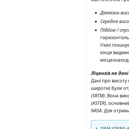
Діапазон ви
Середня вис
Підйом / спус
горизонтальн
Ухил показу
кінця видимо
місцезнаход
Ліцензія на да
Дані про висоту 
широти) були от
(SRTM)
. Вона ви
(ASTER)
, основни
NASA
. Для отрим
DEM (DSM) d