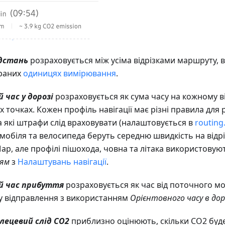
ідстань
розраховується між усіма відрізками маршруту,
браних
одиницях вимірювання
.
 час у дорозі
розраховується як сума часу на кожному в
х точках. Кожен профіль навігації має різні правила для
та які штрафи слід враховувати (налаштовується в
routing
мобіля та велосипеда беруть середню швидкість на відрі
ap, але профілі пішохода, човна та літака використову
ням
з
Налаштувань навігації
.
й час прибуття
розраховується як час від поточного м
у відправлення з використанням
Орієнтовного часу в дор
глецевий слід CO2
приблизно оцінюють, скільки CO2 буде