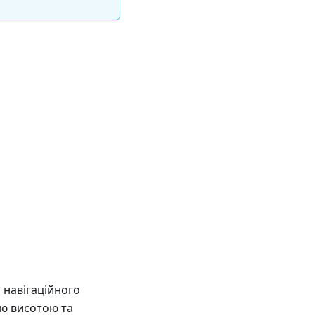
 навігаційного
ою висотою та