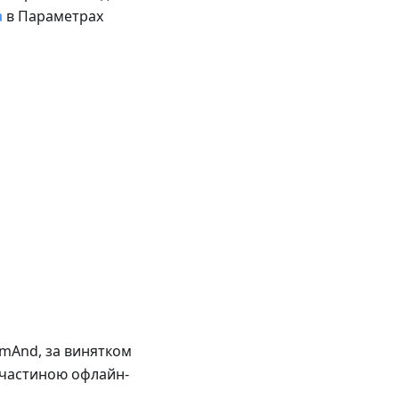
а
в Параметрах
smAnd, за винятком
є частиною офлайн-