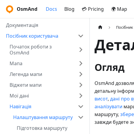
OsmAnd
Docs
Blog
💳 Pricing
🌍 Map
Документація
Посібник
Посібник користувача
Дета
Початок роботи з
OsmAnd
Мапа
Огляд
Легенда мапи
OsmAnd дозволяє
Віджети мапи
детальну інформ
Мої дані
висот
,
дані про 
Навігація
аналізувати
марш
маршруту,
збере
Налаштування маршруту
завжди будете з
Підготовка маршруту