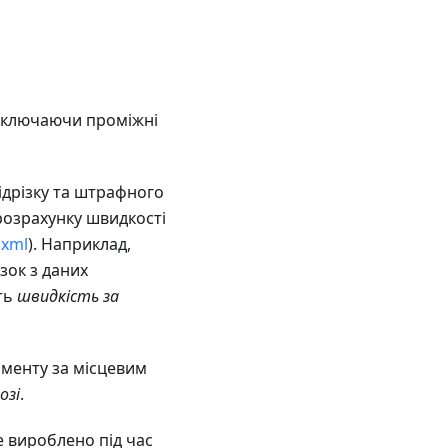
 включаючи проміжні
ідрізку та штрафного
 розрахунку швидкості
.xml
). Наприклад,
зок з даних
ють
швидкість за
оменту за місцевим
озі
.
 вироблено під час