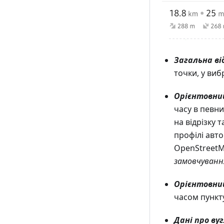
Загальна в
точки, у ви
Орієнтовний
часу в певни
на відрізку 
профілі авто
OpenStreetM
замовчуван
Орієнтовни
часом пункт
Дані про ву