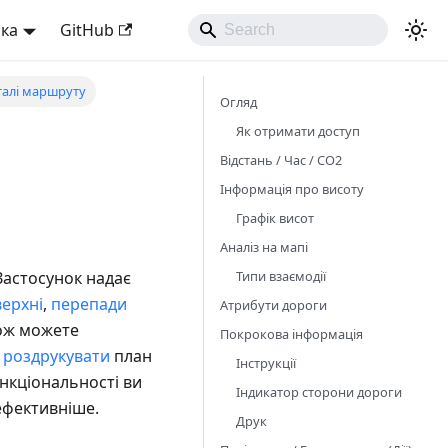
ька
GitHub
талі маршруту
Огляд
Як отримати доступ
Відстань / Час / CO2
Інформація про висоту
Графік висот
Аналіз на мапі
Типи взаємодії
Застосунок надає
верхні
,
перепади
Атрибути дороги
кож можете
Покрокова інформація
,
роздрукувати
план
Інструкції
нкціональності ви
Індикатор сторони дороги
ефективніше.
Друк