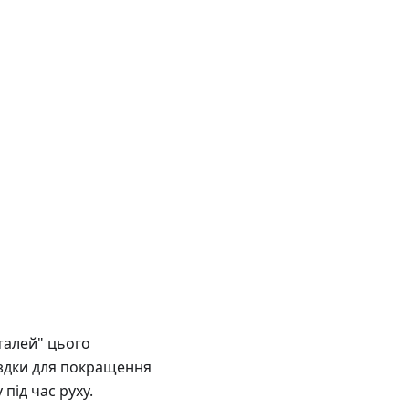
талей" цього
їздки для покращення
під час руху.