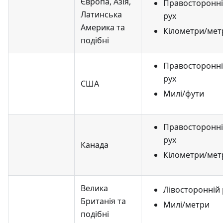
Європа, Азія,
Правосторонн
Латинська
рух
Америка та
Кілометри/мет
подібні
Правосторонн
рух
США
Милі/фути
Правосторонн
рух
Канада
Кілометри/мет
Велика
Лівосторонній 
Британія та
Милі/метри
подібні