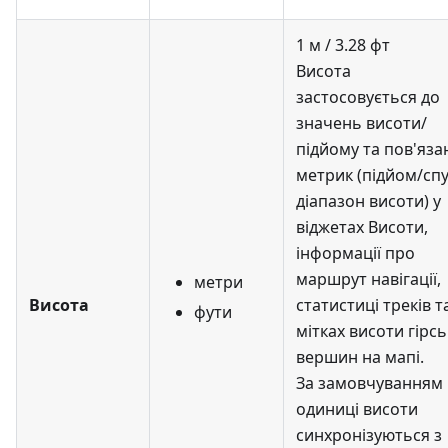
1 м / 3.28 фт
Висота
застосовується до
значень висоти/
підйому та пов'яза
метрик (підйом/спу
діапазон висоти) у
віджетах Висоти,
інформації про
маршрут навігації,
метри
Висота
статистиці треків т
фути
мітках висоти гірс
вершин на мапі.
За замовчуванням
одиниці висоти
синхронізуються з