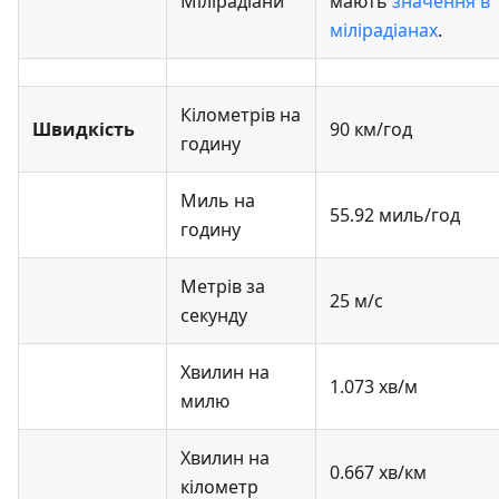
Мілірадіани
мають
значення в
мілірадіанах
.
Кілометрів на
Швидкість
90 км/год
годину
Миль на
55.92 миль/год
годину
Метрів за
25 м/с
секунду
Хвилин на
1.073 хв/м
милю
Хвилин на
0.667 хв/км
кілометр