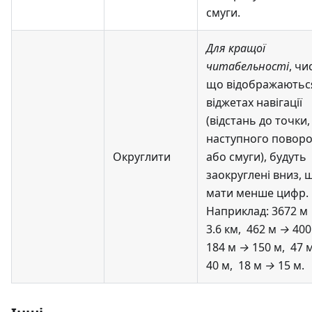
смуги.
Для кращої
читабельності
, чи
що відображаютьс
віджетах навігації
(відстань до точки,
наступного поворо
Округлити
або смуги), будуть
заокруглені вниз, 
мати менше цифр.
Наприклад: 3672 м
3.6 км, 462 м
→
400
184 м
→
150 м, 47 
40 м, 18 м
→
15 м.