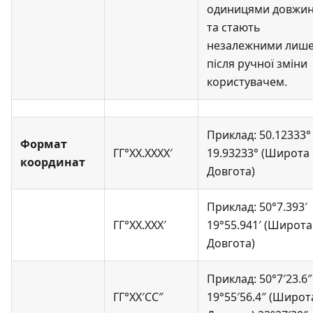
одиницями довжи
та стають
незалежними лиш
після ручної зміни
користувачем.
Приклад: 50.12333°
Формат
ГГ°ХХ.ХХХХ′
19.93233° (Широта
координат
Довгота)
Приклад: 50°7.393′
ГГ°ХХ.ХХХ′
19°55.941′ (Широта
Довгота)
Приклад: 50°7′23.6″
ГГ°ХХ′СС″
19°55′56.4″ (Широт