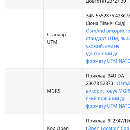
Довгота) 23°27′30″
34N 5552876 42367
(Зона Північ Схід) .
OsmAnd використо
Стандарт
стандарт UTM, яки
UTM
схожий, але не
ідентичний до
формату UTM NATO
Приклад: 34U DA
23678 52873 .
OsmA
MGRS
використовує MGR
який подібний до
формату UTM NATO
Приклад: 9F2X4WF
Код Open
(
Open Location Cod