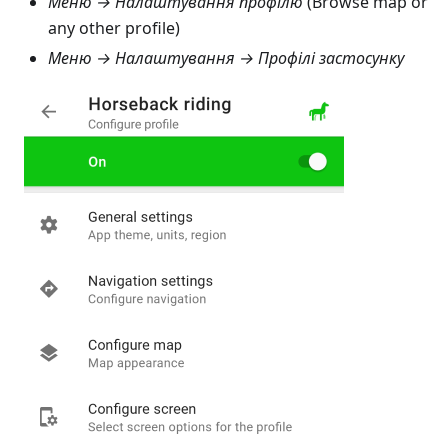
Меню → Налаштування профілю
(Browse map or
any other profile)
Меню → Налаштування → Профілі застосунку