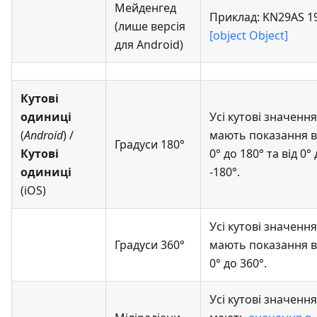
Мейденгед
Приклад: KN29AS 1
(лише версія
[object Object]
для Android)
Кутові
одиниці
Усі кутові значення
(
Android
) /
мають показання в
Градуси 180°
Кутові
0° до 180° та від 0°
одиниці
-180°.
(iOS)
Усі кутові значення
Градуси 360°
мають показання в
0° до 360°.
Усі кутові значення