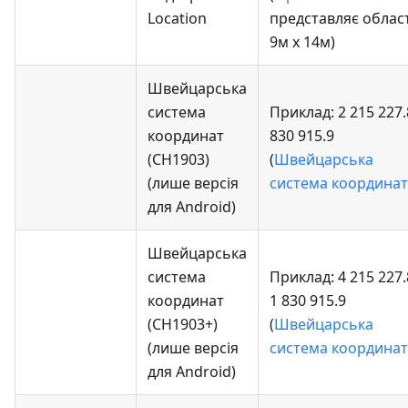
Location
представляє облас
9м x 14м)
Швейцарська
система
Приклад: 2 215 227.
координат
830 915.9
(CH1903)
(
Швейцарська
(лише версія
система координат
для Android)
Швейцарська
система
Приклад: 4 215 227.
координат
1 830 915.9
(CH1903+)
(
Швейцарська
(лише версія
система координат
для Android)