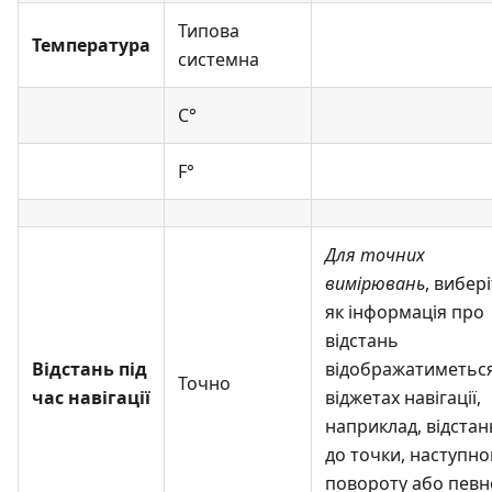
Типова
Температура
системна
C°
F°
Для точних
вимірювань
, вибері
як інформація про
відстань
Відстань під
відображатиметься
Точно
час навігації
віджетах навігації,
наприклад, відстан
до точки, наступно
повороту або певн