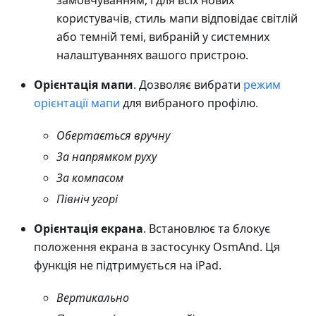
замовчуванням, і для всіх нових
користувачів, стиль мапи відповідає світлій
або темній темі, вибраній у системних
налаштуваннях вашого пристрою.
Орієнтація мапи
. Дозволяє вибрати
режим
орієнтації мапи
для вибраного профілю.
Обертається вручну
За напрямком руху
За компасом
Північ угорі
Орієнтація екрана
. Встановлює та блокує
положення екрана в застосунку OsmAnd. Ця
функція не підтримується на iPad.
Вертикально