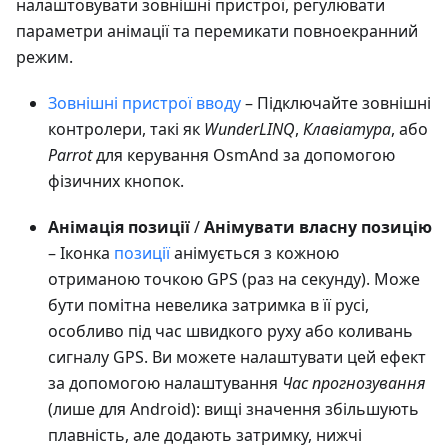
налаштовувати зовнішні пристрої, регулювати
параметри анімації та перемикати повноекранний
режим.
Зовнішні пристрої вводу
– Підключайте зовнішні
контролери, такі як
WundеrLINQ
,
Клавіатура
, або
Parrot
для керування OsmAnd за допомогою
фізичних кнопок.
Анімація позиції
/
Анімувати власну позицію
– Іконка
позиції
анімується з кожною
отриманою точкою GPS (раз на секунду). Може
бути помітна невелика затримка в її русі,
особливо під час швидкого руху або коливань
сигналу GPS. Ви можете налаштувати цей ефект
за допомогою налаштування
Час прогнозування
(лише для Android): вищі значення збільшують
плавність, але додають затримку, нижчі