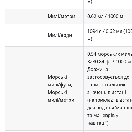
м)
Милі/метри
0.62 мл / 1000 м
1094 я / 0.62 мл (10
Милі/ярди
м)
0.54 морських миль
3280.84 фт / 1000 м
Довжина
Морські
застосовується до
милі/фути
,
горизонтальних
Морські
значень відстані
милі/метри
(наприклад, відстан
для водіння/маршр
та маневрів у
навігації).