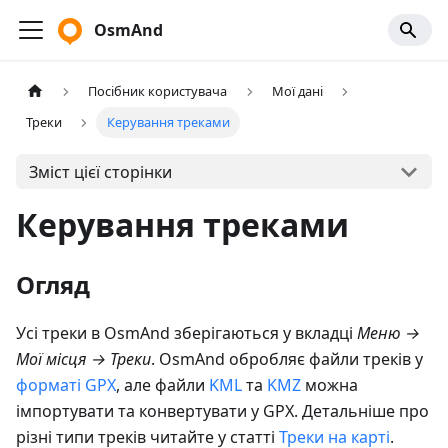
OsmAnd
Посібник користувача
Мої дані
Треки
Керування треками
Зміст цієї сторінки
Керування треками
Огляд
Усі треки в OsmAnd зберігаються у вкладці
Меню
→
Мої місця
→
Треки
. OsmAnd обробляє файли треків у
форматі GPX
, але файли
KML
та
KMZ
можна
імпортувати та конвертувати у GPX. Детальніше про
різні типи треків читайте у статті
Треки на карті
.