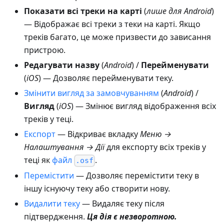
Показати всі треки на карті
(
лише для Android
)
— Відображає всі треки з теки на карті. Якщо
треків багато, це може призвести до зависання
пристрою.
Редагувати назву
(
Android
) /
Перейменувати
(
iOS
) — Дозволяє перейменувати теку.
Змінити вигляд за замовчуванням
(
Android
) /
Вигляд
(
iOS
) — Змінює вигляд відображення всіх
треків у теці.
Експорт
— Відкриває вкладку
Меню →
Налаштування → Дії
для експорту всіх треків у
теці як
файл
.
.osf
Перемістити
— Дозволяє перемістити теку в
іншу існуючу теку або створити нову.
Видалити теку
— Видаляє теку після
підтвердження.
Ця дія є незворотною.