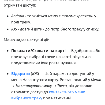
отримати доступ:
Android
- торкніться
меню з трьома крапками
у
полі треку.
iOS
- довгий дотик до потрібного треку у списку.
Меню надає наступні дії:
Показати/Сховати на карті
— Відображає або
приховує вибрані треки на карті, візуально
представляючи їхнє розташування.
Відкрити
(
iOS
) — Цей параметр доступний у
меню Налаштувати карту. Розташований у
Меню
→ Налаштувати мапу → Треки
, він дозволяє
отримати доступ до
контекстного меню
вибраного треку
при натисканні.