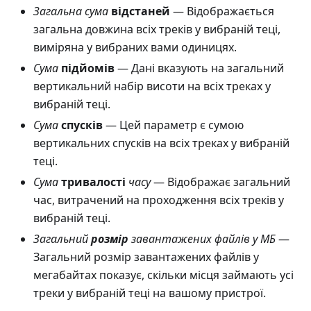
Загальна сума
відстаней
— Відображається
загальна довжина всіх треків у вибраній теці,
виміряна у вибраних вами одиницях.
Сума
підйомів
— Дані вказують на загальний
вертикальний набір висоти на всіх треках у
вибраній теці.
Сума
спусків
— Цей параметр є сумою
вертикальних спусків на всіх треках у вибраній
теці.
Сума
тривалості
часу
— Відображає загальний
час, витрачений на проходження всіх треків у
вибраній теці.
Загальний
розмір
завантажених файлів у МБ
—
Загальний розмір завантажених файлів у
мегабайтах показує, скільки місця займають усі
треки у вибраній теці на вашому пристрої.