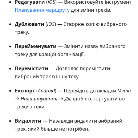
Редагувати
(
iOS
) — Використовуйте інструмент
Планування маршруту
для зміни треків.
Дублювати
(
iOS
) — Створює копію вибраного
треку.
Перейменувати
— Змінити назву вибраного
треку для кращої організації.
Перемістити
— Дозволяє перемістити
вибраний трек в іншу теку.
Експорт
(
Android
) — Перейдіть до вкладки
Меню
→ Налаштування → Дії
, щоб експортувати всі
треки з теки.
Видалити
— Назавжди видалити вибраний
трек, який більше не потрібен.