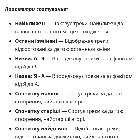
Параметри сортування:
Найближчі
— Показує треки, найближчі до
вашого поточного місцезнаходження.
Останні змінені
— Відображає треки,
відсортовані за датою останньої зміни.
Назва: А - Я
— Впорядковує треки за алфавітом
від А до Я.
Назва: Я - А
— Впорядковує треки за алфавітом
від Я до А.
Спочатку новіші
— Сортує треки за датою
створення, найновіші вгорі.
Спочатку старіші
— Сортує треки за датою
створення, найстаріші вгорі.
Спочатку найдовші
— Відображає треки,
відсортовані за довжиною, найдовші вгорі.