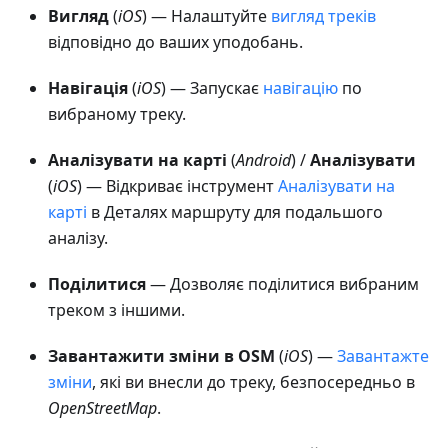
Вигляд
(
iOS
) — Налаштуйте
вигляд треків
відповідно до ваших уподобань.
Навігація
(
iOS
) — Запускає
навігацію
по
вибраному треку.
Аналізувати на карті
(
Android
) /
Аналізувати
(
iOS
) — Відкриває інструмент
Аналізувати на
карті
в Деталях маршруту для подальшого
аналізу.
Поділитися
— Дозволяє поділитися вибраним
треком з іншими.
Завантажити зміни в OSM
(
iOS
) —
Завантажте
зміни
, які ви внесли до треку, безпосередньо в
OpenStreetMap
.