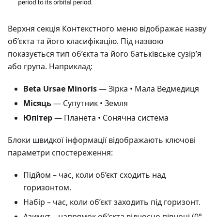
Верхня секція Контекстного меню відображає назву
об’єкта та його класифікацію. Під назвою
показується тип об’єкта та його батьківське сузір’я
або група. Наприклад:
Beta Ursae Minoris
— Зірка • Мала Ведмедиця
Місяць
— Супутник • Земля
Юпітер
— Планета • Сонячна система
Блоки швидкої інформації відображають ключові
параметри спостереження:
Підйом
– час, коли об’єкт сходить над
горизонтом.
Набір
– час, коли об’єкт заходить під горизонт.
Азимут
– напрямок об’єкта відносно півночі (0°–