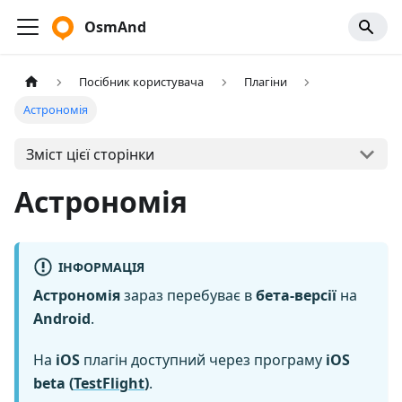
OsmAnd
Посібник користувача
Плагіни
Астрономія
Зміст цієї сторінки
Астрономія
ІНФОРМАЦІЯ
Астрономія
зараз перебуває в
бета-версії
на
Android
.
На
iOS
плагін доступний через програму
iOS
beta (
TestFlight
)
.