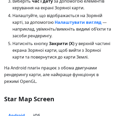
Виберіть
час і дату
за допомогою елементів
керування на екрані Зоряної карти.
Налаштуйте, що відображається на Зоряній
карті, за допомогою
Налаштувати вигляд
—
наприклад, увімкніть/вимкніть видимі об’єкти та
засоби рендерингу.
Натисніть кнопку
Закрити (X)
у верхній частині
екрана Зоряної карти, щоб вийти з Зоряної
карти та повернутися до карти Землі.
На Android плагін працює з обома двигунами
рендерингу карти, але найкраще функціонує в
режимі OpenGL.
Star Map Screen
Android
iOS