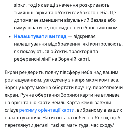
зірки, тоді як вищі значення розкривають
тьмяніші зірки та об’єкти глибокого неба. Це
допомагає зменшити візуальний безлад або
симулювати те, що видно неозброєним оком.
Налаштувати вигляд
— відкриває
налаштування відображення, які контролюють,
як показуються об’єкти, траєкторії та
референсні лінії на Зоряній карті.
Екран рендерить повну півсферу неба над вашим
розташуванням, узгоджену з напрямком компаса.
Зоряну карту можна обертати вручну, перетягуючи
екран. Ручне обертання Зоряної карти не впливає
на орієнтацію карти Землі. Карта Землі завжди
слідує
режиму орієнтації карти
, вибраному в ваших
налаштуваннях. Натисніть на небесні об’єкти, щоб
переглянути деталі, такі як магнітуда, час сходу/