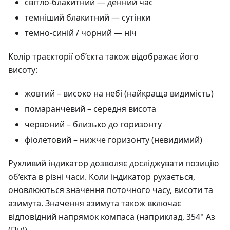
світло-блакитний — денний час
темніший блакитний — сутінки
темно-синій / чорний — ніч
Колір траєкторії об’єкта також відображає його
висоту:
жовтий – високо на небі (найкраща видимість)
помаранчевий – середня висота
червоний – близько до горизонту
фіолетовий – нижче горизонту (невидимий)
Рухливий індикатор дозволяє досліджувати позицію
об’єкта в різні часи. Коли індикатор рухається,
оновлюються значення поточного часу, висоти та
азимута. Значення азимута також включає
відповідний напрямок компаса (наприклад, 354° Аз
(Пн)).