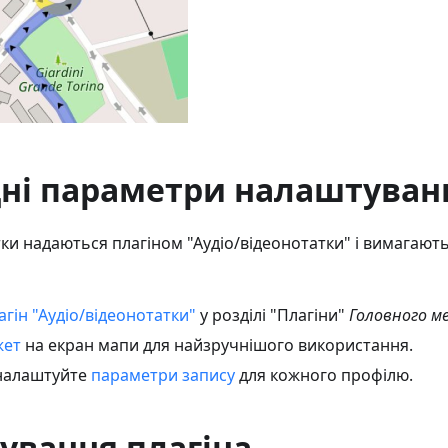
дні параметри налаштуван
тки надаються плагіном "Аудіо/відеонотатки" і вимагают
агін "Аудіо/відеонотатки"
у розділі "Плагіни"
Головного м
жет
на екран мапи для найзручнішого використання.
 налаштуйте
параметри запису
для кожного профілю.
ування плагіна