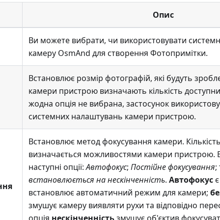
Опис
Ви можете вибрати, чи використовувати системн
камеру OsmAnd для створення
Фотопримітки
.
Встановлює розмір фотографій, які будуть зробл
камери пристрою визначають кількість доступни
жодна опція не вибрана, застосунок використовує
системних налаштувань камери пристрою.
Встановлює метод фокусування камери. Кількість
визначається можливостями камери пристрою. В
наступні опції:
Автофокус
;
Постійне фокусування
;
встановлюється на нескінченність
.
Автофокус
є
ння
встановлює автоматичний режим для камери;
б
змушує камеру виявляти рухи та відповідно пере
опція
нескінченність
змушує об'єктив фокусувати