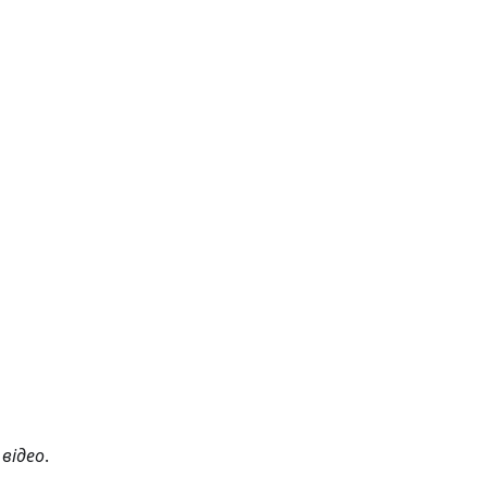
 відео
.