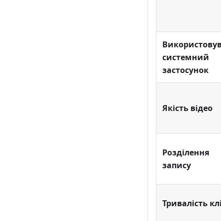
Використову
системний
застосунок
Якість відео
Розділення
запису
Тривалість кл