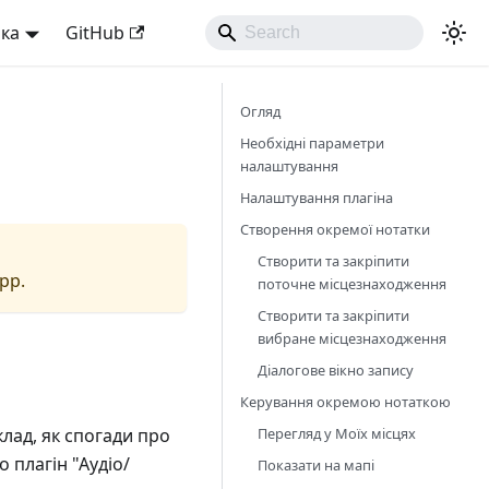
ька
GitHub
Огляд
Необхідні параметри
налаштування
Налаштування плагіна
Створення окремої нотатки
Створити та закріпити
app.
поточне місцезнаходження
Створити та закріпити
вибране місцезнаходження
Діалогове вікно запису
Керування окремою нотаткою
Перегляд у Моїх місцях
клад, як спогади про
о плагін "Аудіо/
Показати на мапі