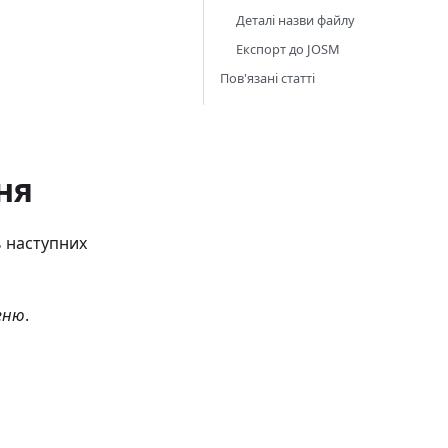
Деталі назви файлу
Експорт до JOSM
Пов'язані статті
ня
ь наступних
еню
.