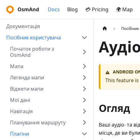
OsmAnd
Docs
Blog
💳 Pricing
🌍 Map
Документація
Посібник
Посібник користувача
Аудіо
Початок роботи з
OsmAnd
Мапа
ANDROID O
⚠️
Легенда мапи
This feature i
Віджети мапи
Мої дані
Огляд
Навігація
Планування маршруту
Ваші аудіо- та в
місця, де ви бул
Плагіни