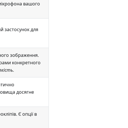
мікрофона вашого
й застосунок для
ного зображення.
трами конкретного
якість
.
атично
сховища досягне
ліпів. Є опції в