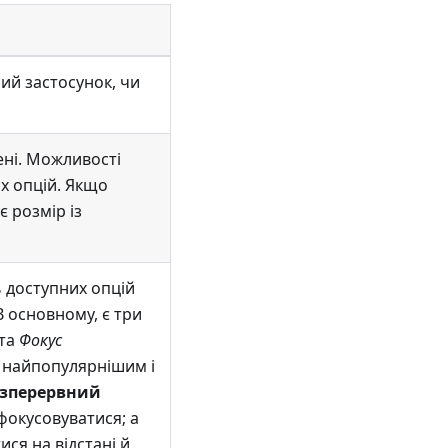
ий застосунок, чи
ені. Можливості
х опцій. Якщо
 розмір із
 доступних опцій
 основному, є три
 та
Фокус
 найпопулярнішим і
езперервний
фокусовуватися; а
ся на відстані й