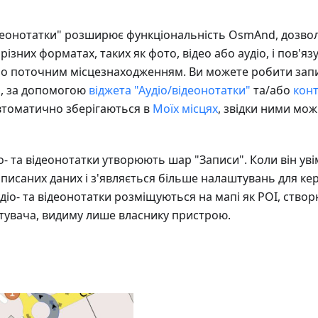
ідеонотатки" розширює функціональність OsmAnd, дозв
різних форматах, таких як фото, відео або аудіо, і пов'язу
о поточним місцезнаходженням. Ви можете робити запи
о, за допомогою
віджета "Аудіо/відеонотатки"
та/або
кон
втоматично зберігаються в
Моїх місцях
, звідки ними мо
іо- та відеонотатки утворюють шар "Записи". Коли він уві
аписаних даних і з'являється більше налаштувань для ке
удіо- та відеонотатки розміщуються на мапі як POI, ств
тувача, видиму лише власнику пристрою.