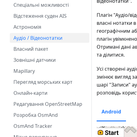
відеонотатки".
Спеціальні можливості
Плагін "Аудіо/в
Відстеження суден AIS
власні нотатки в 
Астрономія
географічним аб
Аудіо / Відеонотатки
плагін увімкнен
Отримані дані а
Власний пакет
та ділитися.
Зовнішні датчики
Усі створені ауд
Mapillary
змінює вигляд з
Перегляд морських карт
шарі "Записи" а
розповідь корис
Онлайн-карти
Редагування OpenStreetMap
Android
Розробка OsmAnd
OsmAnd Tracker