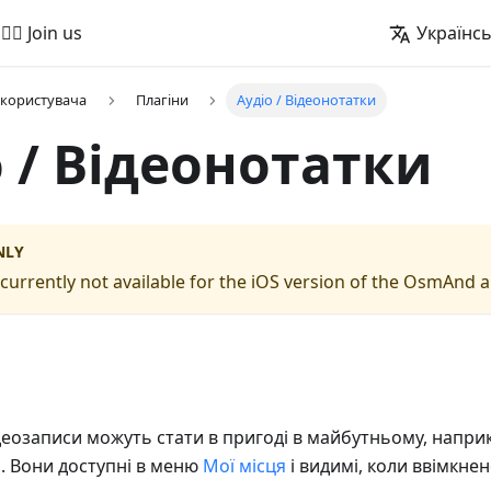
🚵‍♂️ Join us
Українс
 користувача
Плагіни
Аудіо / Відеонотатки
 / Відеонотатки
NLY
s currently not available for the iOS version of the OsmAnd 
ідеозаписи можуть стати в пригоді в майбутньому, напри
и. Вони доступні в меню
Мої місця
і видимі, коли ввімкнен