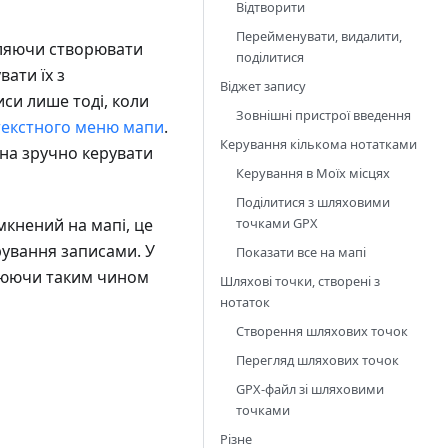
Відтворити
Перейменувати, видалити,
оляючи створювати
поділитися
вати їх з
Віджет запису
си лише тоді, коли
Зовнішні пристрої введення
текстного меню мапи
.
Керування кількома нотатками
жна зручно керувати
Керування в Моїх місцях
Поділитися з шляховими
точками GPX
мкнений на мапі, це
рування записами. У
Показати все на мапі
орюючи таким чином
Шляхові точки, створені з
нотаток
Створення шляхових точок
Перегляд шляхових точок
GPX-файл зі шляховими
точками
Різне