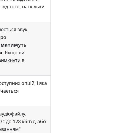
від того, наскільки
юється звук.
про
е матимуть
и
. Якщо ви
вимкнути в
ступних опцій, і яка
ачається
аудіофайлу.
с до 128 кбіт/с, або
чуванням"