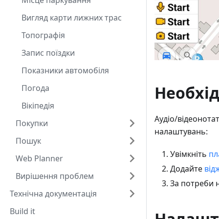
Місце паркування
Вигляд карти лижних трас
Топографія
Запис поїздки
Показники автомобіля
Необхі
Погода
Вікіпедія
Аудіо/відеонота
Покупки
налаштувань:
Пошук
Увімкніть
пл
Web Planner
Додайте
від
Вирішення проблем
За потреби
Технічна документація
Build it
Налашт