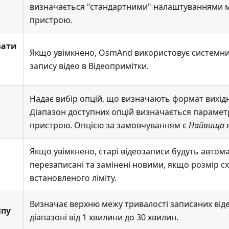
визначається "стандартними" налаштуваннями 
пристрою.
вати
Якщо увімкнено, OsmAnd використовує системни
запису відео в
Відеопримітки
.
Надає вибір опцій, що визначають формат вихід
Діапазон доступних опцій визначається параме
пристрою. Опцією за замовчуванням є
Найвища 
Якщо увімкнено, старі відеозаписи будуть автом
перезаписані та замінені новими, якщо розмір 
встановленого ліміту.
Визначає верхню межу тривалості записаних відеок
іпу
діапазоні від 1 хвилини до 30 хвилин.