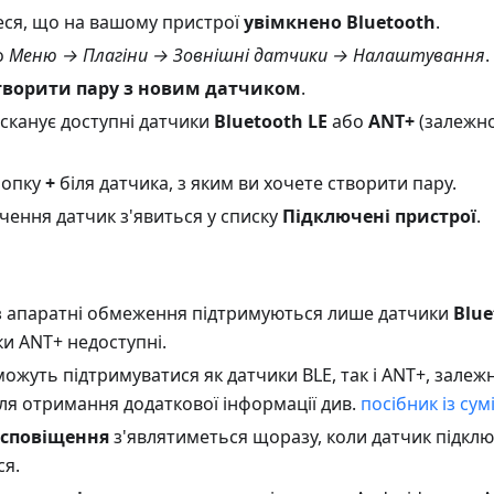
ся, що на вашому пристрої
увімкнено Bluetooth
.
о
Меню → Плагіни → Зовнішні датчики → Налаштування
.
творити пару з новим датчиком
.
канує доступні датчики
Bluetooth LE
або
ANT+
(залежно
нопку
+
біля датчика, з яким ви хочете створити пару.
чення датчик з'явиться у списку
Підключені пристрої
.
 апаратні обмеження підтримуються лише датчики
Blue
ки ANT+ недоступні.
ожуть підтримуватися як датчики BLE, так і ANT+, залеж
ля отримання додаткової інформації див.
посібник із сум
сповіщення
з'являтиметься щоразу, коли датчик підкл
ся.