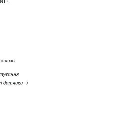
NT+.
шляхів:
штування
і датчики
→