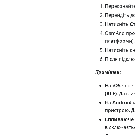
Переконайте
Перейдіть д
Натисніть
С
OsmAnd прос
платформи).
Натисніть к
Після підклю
Примітки:
На
iOS
через
(BLE)
. Датчи
На
Android
м
пристрою. Д
Спливаюче 
відключаєть