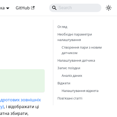
ька
GitHub
Огляд
Необхідні параметри
налаштування
Створення пари з новим
датчиком
Налаштування датчика
Запис поїздки
Аналіз даних
Віджети
Налаштування віджета
Пов'язані статті
дротових зовнішніх
y)
, і відображати ці
атна збирати,