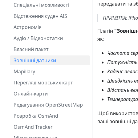
передавати та зб
Спеціальні можливості
Відстеження суден AIS
ПРИМІТКА: iPh
Астрономія
Плагін
"Зовнішн
Аудіо / Відеонотатки
як:
Власний пакет
Частота сер
Зовнішні датчики
Потужність 
Mapillary
Каденс вело
Швидкість в
Перегляд морських карт
Відстань ве
Онлайн-карти
Температура
Редагування OpenStreetMap
Щоб використову
Розробка OsmAnd
ваші зовнішні да
OsmAnd Tracker