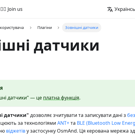
🚵‍♂️ Join us
Українс
 користувача
Плагіни
Зовнішні датчики
ішні датчики
Я
шні датчики" — це
платна функція
.
і датчики"
дозволяє зчитувати та записувати дані з
без
ацюють за технологіями
ANT+
та
BLE (Bluetooth Low Energ
гою
віджетів
у застосунку OsmAnd. Ця керована мережа зд