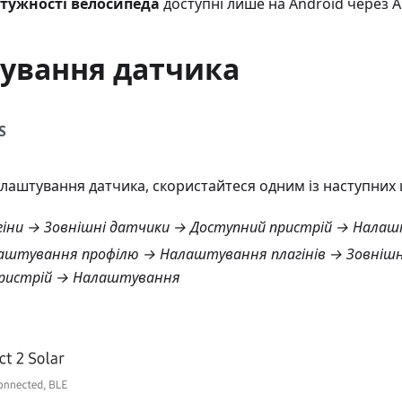
тужності велосипеда
доступні лише на Android через A
ування датчика
S
лаштування датчика, скористайтеся одним із наступних 
іни → Зовнішні датчики
→ Доступний пристрій → Нала
штування профілю → Налаштування плагінів → Зовнішн
пристрій → Налаштування