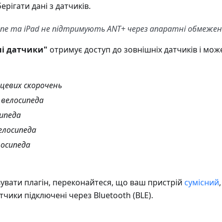
ерігати дані з датчиків.
one та iPad не підтримують ANT+ через апаратні обмежен
і датчики"
отримує доступ до зовнішніх датчиків і може
цевих скорочень
велосипеда
сипеда
елосипеда
лосипеда
вати плагін, переконайтеся, що ваш пристрій
сумісний
тчики підключені через Bluetooth (BLE).