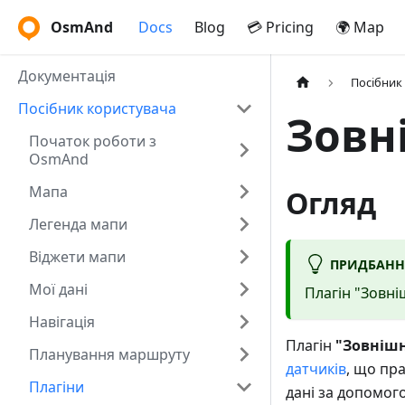
OsmAnd
Docs
Blog
💳 Pricing
🌍 Map
Документація
Посібник
Посібник користувача
Зовн
Початок роботи з
OsmAnd
Мапа
Огляд
Легенда мапи
Віджети мапи
ПРИДБАНН
Мої дані
Плагін "Зовні
Навігація
Плагін
"Зовнішн
Планування маршруту
датчиків
, що пр
Плагіни
дані за допомо