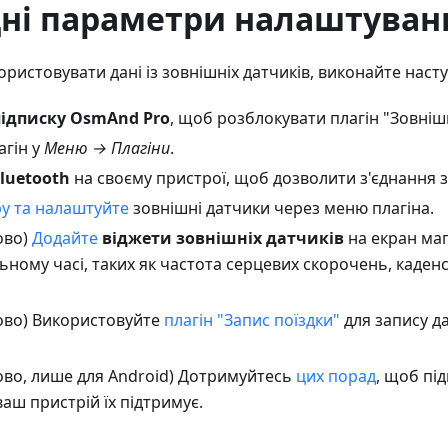
дні параметри налаштуван
истовувати дані із зовнішніх датчиків, виконайте насту
підписку OsmAnd Pro
, щоб розблокувати плагін "Зовніш
агін у
Меню → Плагіни
.
luetooth
на своєму пристрої, щоб дозволити з'єднання 
ру та налаштуйте
зовнішні датчики через меню плагіна.
ово)
Додайте
віджети зовнішніх датчиків
на екран ма
ьному часі, таких як частота серцевих скорочень, каденс
ово) Використовуйте
плагін "Запис поїздки"
для запису да
ово, лише для Android) Дотримуйтесь
цих порад
, щоб пі
аш пристрій їх підтримує.