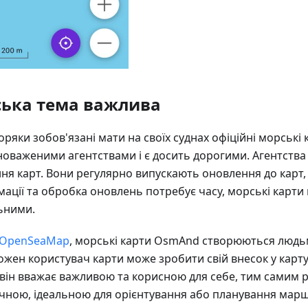
ька тема важлива
оряки зобов'язані мати на своїх суднах офіційні морські 
оваженими агентствами і є досить дорогими. Агентства
ня карт. Вони регулярно випускають оновлення до карт, 
мації та обробка оновлень потребує часу, морські карти
ьними.
OpenSeaMap
, морські карти OsmAnd створюються людьм
ожен користувач карти може зробити свій внесок у карт
 він вважає важливою та корисною для себе, тим самим 
чною, ідеальною для орієнтування або планування марш