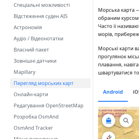
Спеціальні можливості
Морська карта —
Відстеження суден AIS
обраним курсом 
Часто її назива
Астрономія
морів, прибереж
Аудіо / Відеонотатки
Морські карти в
Власний пакет
прогулянок місь
Зовнішні датчики
плавання, навіга
Mapillary
швартуватися т
Перегляд морських карт
Android
iO
Онлайн-карти
Редагування OpenStreetMap
Розробка OsmAnd
OsmAnd Tracker