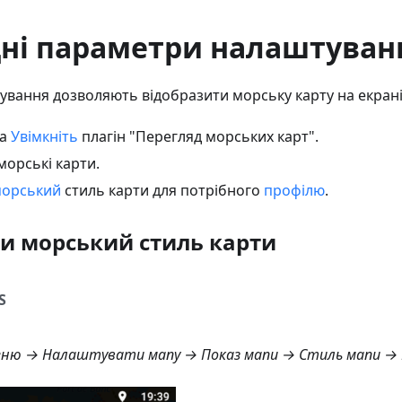
дні параметри налаштуван
ування дозволяють відобразити морську карту на екрані
а
Увімкніть
плагін "Перегляд морських карт".
морські карти.
орський
стиль карти для потрібного
профілю
.
и морський стиль карти
S
ню → Налаштувати мапу → Показ мапи → Стиль мапи → 