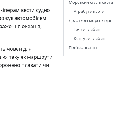
Морський стиль карти
кіперам вести судно
Атрибути карти
орожує автомобілем.
Додаткові морські дані
раження океанів,
Точки глибин
Контури глибин
Пов'язані статті
ють човен для
ію, таку як маршрути
аборонено плавати чи