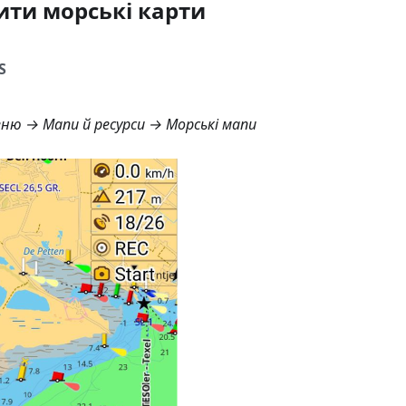
ти морські карти
S
ню → Мапи й ресурси → Морські мапи