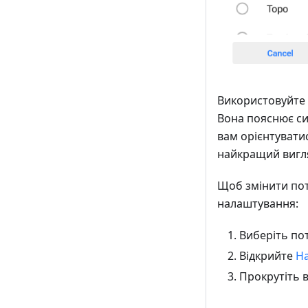
Використовуйте
Вона пояснює си
вам орієнтувати
найкращий вигля
Щоб змінити пот
налаштування:
Виберіть по
Відкрийте
На
Прокрутіть в