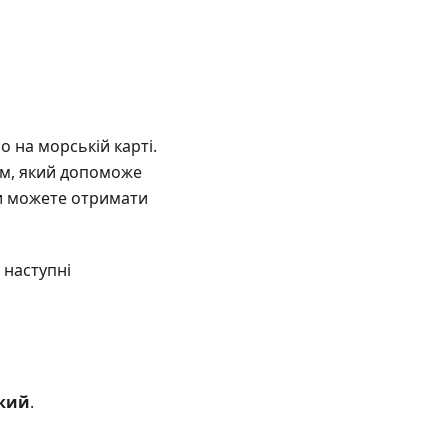
о на морській карті.
ом, який допоможе
ви можете отримати
 наступні
кий
.