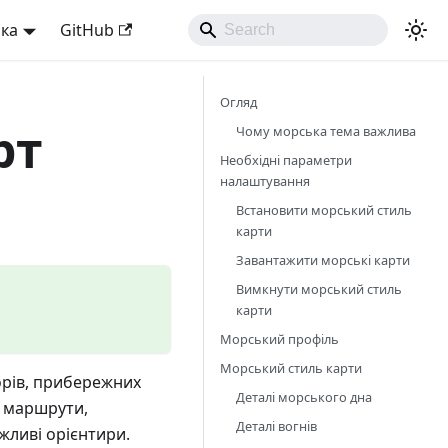
ька
GitHub
Огляд
рт
Чому морська тема важлива
Необхідні параметри
налаштування
Встановити морський стиль
карти
Завантажити морські карти
Вимкнути морський стиль
карти
Морський профіль
Морський стиль карти
орів, прибережних
Деталі морського дна
і маршрути,
Деталі вогнів
жливі орієнтири.