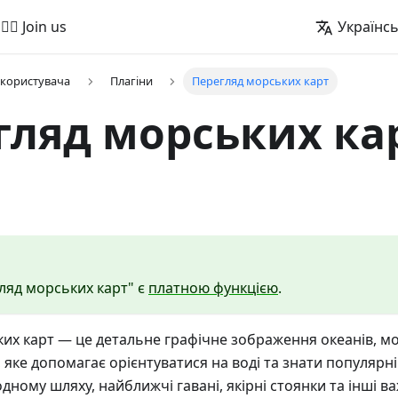
🚵‍♂️ Join us
Українс
 користувача
Плагіни
Перегляд морських карт
гляд морських ка
ляд морських карт" є
платною функцією
.
их карт — це детальне графічне зображення океанів, м
, яке допомагає орієнтуватися на воді та знати популярн
ному шляху, найближчі гавані, якірні стоянки та інші ва