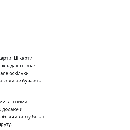
карти. Ці карти
 вкладають значні
але оскільки
 ніколи не бувають
и, які ними
у, додаючи
роблячи карту більш
руту.