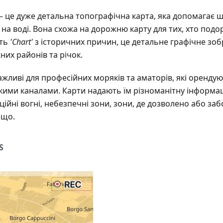
 це дуже детальна топографічна карта, яка допомагає ш
на воді. Вона схожа на дорожню карту для тих, хто под
ють
'Chart'
з історичних причин, це детальне графічне зоб
них районів та річок.
ажливі для професійних моряків та аматорів, які оренду
кими каналами. Карти надають їм різноманітну інформац
ційні вогні, небезпечні зони, зони, де дозволено або з
ощо.
S