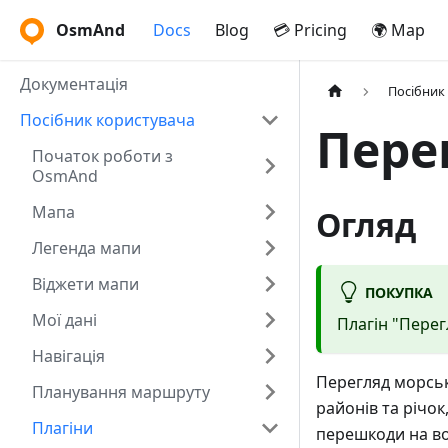
OsmAnd
Docs
Blog
💳 Pricing
🌍 Map
Документація
Посібник
Посібник користувача
Пере
Початок роботи з
OsmAnd
Мапа
Огляд
Легенда мапи
Віджети мапи
ПОКУПКА
Мої дані
Плагін "Перег
Навігація
Перегляд морськ
Планування маршруту
районів та річок
Плагіни
перешкоди на вод