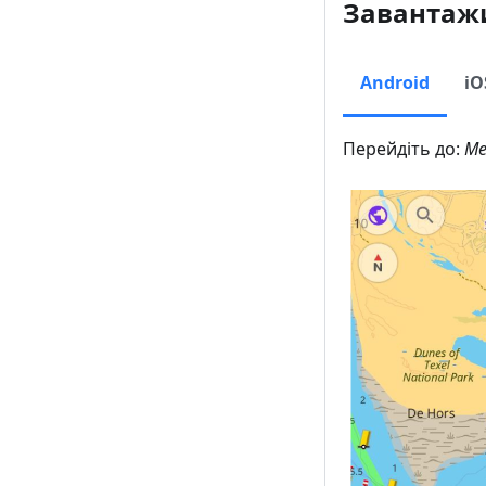
Завантажи
Android
iO
Перейдіть до:
Ме