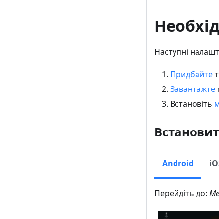
Необхі
Наступні налашт
Придбайте
т
Завантажте
Встановіть
м
Встановит
Android
iO
Перейдіть до:
Ме