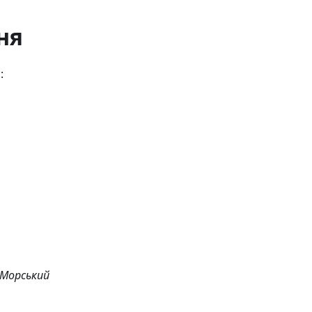
ня
:
Морський