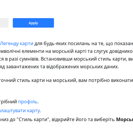
Легенду карти
для будь-яких посилань на те, що показан
мволічні елементи на морській карті та слугує довідник
ся в разі сумнівів. Встановивши морський стиль карти, 
д завантажених та відображених морських даних.
очний стиль карти на морський, вам потрібно виконати
трібний
профіль
.
лаштувати карту
.
низ до "Стиль карти", відкрийте його та виберіть
Морсь