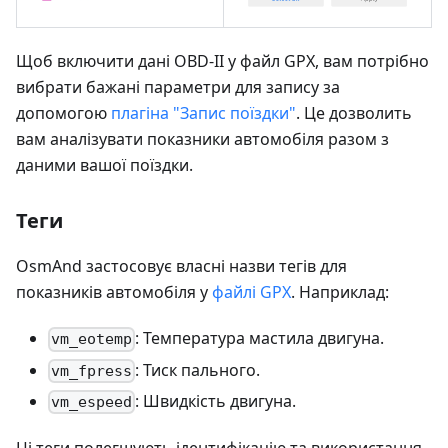
Щоб включити дані OBD-II у файл GPX, вам потрібно
вибрати бажані параметри для запису за
допомогою
плагіна "Запис поїздки"
. Це дозволить
вам аналізувати показники автомобіля разом з
даними вашої поїздки.
Теги
OsmAnd застосовує власні назви тегів для
показників автомобіля у
файлі GPX
. Наприклад:
: Температура мастила двигуна.
vm_eotemp
: Тиск пального.
vm_fpress
: Швидкість двигуна.
vm_espeed