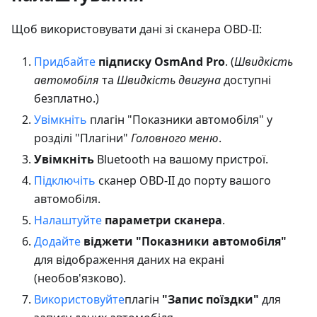
Щоб використовувати дані зі сканера OBD-II:
Придбайте
підписку OsmAnd Pro
. (
Швидкість
автомобіля
та
Швидкість двигуна
доступні
безплатно.)
Увімкніть
плагін "Показники автомобіля" у
розділі "Плагіни"
Головного меню
.
Увімкніть
Bluetooth на вашому пристрої.
Підключіть
сканер OBD-II до порту вашого
автомобіля.
Налаштуйте
параметри сканера
.
Додайте
віджети "Показники автомобіля"
для відображення даних на екрані
(необов'язково).
Використовуйте
плагін
"Запис поїздки"
для