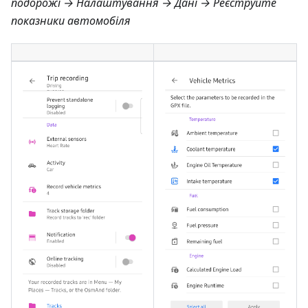
подорожі → Налаштування → Дані → Реєструйте
показники автомобіля