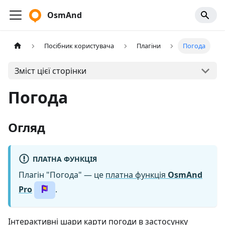
OsmAnd
Посібник користувача
Плагіни
Погода
Зміст цієї сторінки
Погода
Огляд
ПЛАТНА ФУНКЦІЯ
Плагін "Погода" — це
платна функція
OsmAnd
Pro
.
Інтерактивні шари карти погоди в застосунку