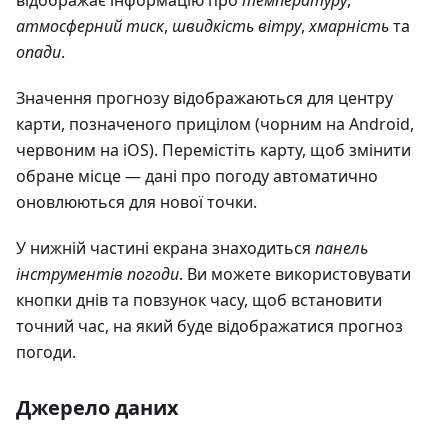
відображає інформацію про
температуру
,
атмосферний тиск
,
швидкість вітру
,
хмарність
та
опади
.
Значення прогнозу відображаються для центру
карти, позначеного прицілом (чорним на Android,
червоним на iOS). Перемістіть карту, щоб змінити
обране місце — дані про погоду автоматично
оновлюються для нової точки.
У нижній частині екрана знаходиться
панель
інструментів погоди
. Ви можете використовувати
кнопки днів та повзунок часу, щоб встановити
точний час, на який буде відображатися прогноз
погоди.
Джерело даних