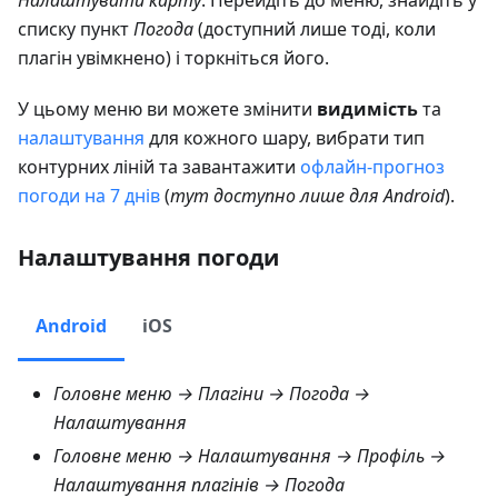
Налаштувати карту
. Перейдіть до меню, знайдіть у
списку пункт
Погода
(доступний лише тоді, коли
плагін увімкнено) і торкніться його.
У цьому меню ви можете змінити
видимість
та
налаштування
для кожного шару, вибрати тип
контурних ліній та завантажити
офлайн-прогноз
погоди на 7 днів
(
тут доступно лише для Android
).
Налаштування погоди
Android
iOS
Головне меню → Плагіни → Погода →
Налаштування
Головне меню → Налаштування → Профіль →
Налаштування плагінів → Погода