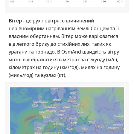
Вітер
- це рух повітря, спричинений
нерівномірним нагріванням Землі Сонцем та її
власним обертанням. Вітер може варіюватися
від легкого бризу до стихійних лих, таких як
урагани та торнадо. В OsmAnd швидкість вітру
може відображатися в метрах за секунду (м/с),
кілометрах на годину (км/год), милях на годину
(миль/год) та вузлах (кт).