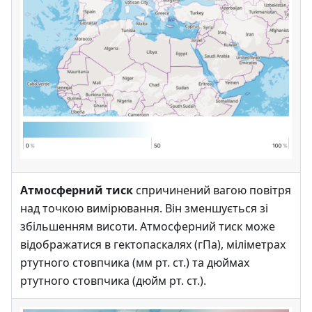
Атмосферний тиск
спричинений вагою повітря
над точкою вимірювання. Він зменшується зі
збільшенням висоти. Атмосферний тиск може
відображатися в гектопаскалях (гПа), міліметрах
ртутного стовпчика (мм рт. ст.) та дюймах
ртутного стовпчика (дюйм рт. ст.).