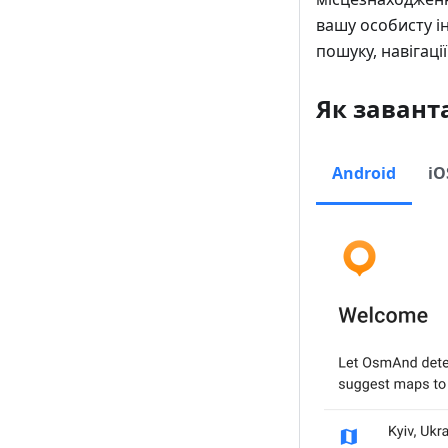
вашу особисту і
пошуку, навігац
Як заван
Android
iO