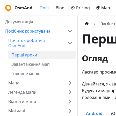
OsmAnd
Docs
Blog
💳 Pricing
🌍 Map
Документація
Посібник
Посібник користувача
Перш
Початок роботи з
OsmAnd
Перші кроки
Огляд
Завантаження мап
Ласкаво просимо
Головне меню
Мапа
Дізнайтеся, як 
будувати маршру
Легенда мапи
положеннями По
Віджети мапи
Мої дані
Android
iO