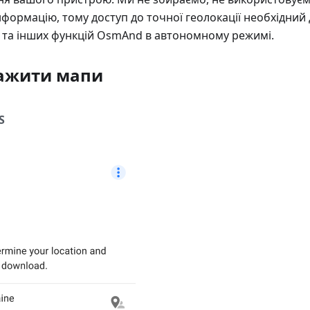
нформацію, тому доступ до точної геолокації необхідний
ії та інших функцій OsmAnd в автономному режимі.
тажити мапи
S