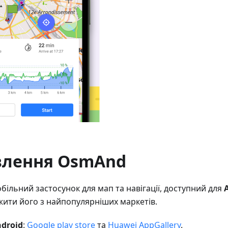
влення OsmAnd
ільний застосунок для мап та навігації, доступний для
ити його з найпопулярніших маркетів.
droid
:
Google play store
та
Huawei AppGallery
.