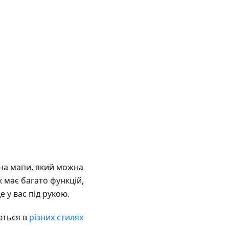
на мапи, який можна
 має багато функцій,
 у вас під рукою.
ються в
різних стилях