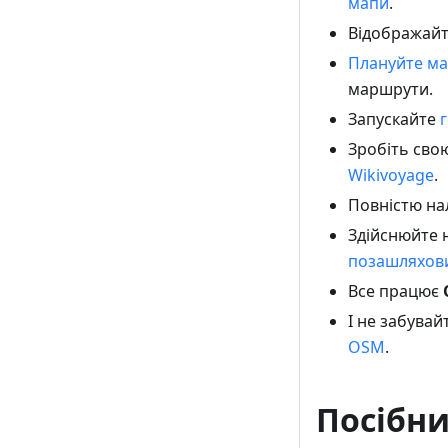
мапи
.
Відображайт
Плануйте м
маршрути.
Запускайте
Зробіть сво
Wikivoyage
.
Повністю н
Здійснюйте 
позашляхов
Все працює
І не забувай
OSM
.
Посібни