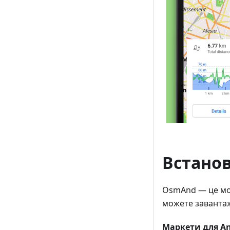
Встано
OsmAnd — це моб
можете завантаж
Маркети для An