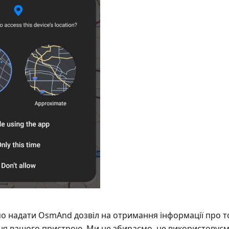
 надати OsmAnd дозвіл на отримання інформації про т
я вашого пристрою. Ми не збираємо, не використовуєм