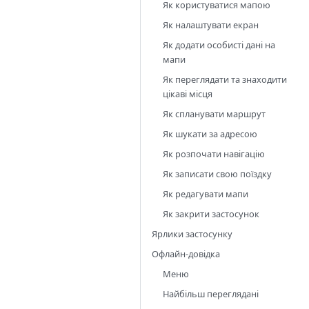
Як користуватися мапою
Як налаштувати екран
Як додати особисті дані на
мапи
Як переглядати та знаходити
цікаві місця
Як спланувати маршрут
Як шукати за адресою
Як розпочати навігацію
Як записати свою поїздку
Як редагувати мапи
Як закрити застосунок
Ярлики застосунку
Офлайн-довідка
Меню
Найбільш переглядані