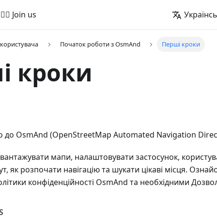
🚵‍♂️ Join us
Українс
 користувача
Початок роботи з OsmAnd
Перші кроки
і кроки
 до OsmAnd (OpenStreetMap Automated Navigation Direct
завантажувати мапи, налаштовувати застосунок, користу
т, як розпочати навігацію та шукати цікаві місця. Озна
літики конфіденційності OsmAnd та необхідними Дозво
S