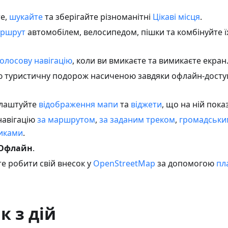
е,
шукайте
та зберігайте різноманітні
Цікаві місця
.
аршрут
автомобілем, велосипедом, пішки та комбінуйте ї
голосову навігацію
, коли ви вмикаєте та вимикаєте екран
ю туристичну подорож насиченою завдяки офлайн-досту
алаштуйте
відображення мапи
та
віджети
, що на ній пока
навігацію
за маршрутом
,
за заданим треком
,
громадськи
иками
.
Офлайн
.
те робити свій внесок у
OpenStreetMap
за допомогою
пл
к з дій