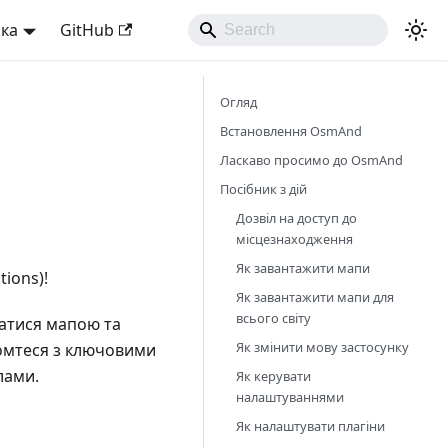
ька
GitHub
Огляд
Встановлення OsmAnd
Ласкаво просимо до OsmAnd
Посібник з дій
Дозвіл на доступ до
місцезнаходження
Як завантажити мапи
ions)!
Як завантажити мапи для
всього світу
ватися мапою та
Як змінити мову застосунку
йомтеся з ключовими
лами.
Як керувати
налаштуваннями
Як налаштувати плагіни