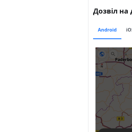
Дозвіл на
Android
iO