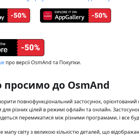
ше
про версії OsmAnd та Покупки.
о просимо до OsmAnd
орити повнофункціональний застосунок, орієнтований 
 для різних цілей в режимі офлайн та онлайн. Застосунок
деться перемикатися між різними програмами, і все буде
е мапу світу з великою кількістю деталей, що відобража