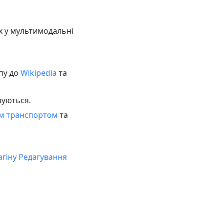
х у мультимодальні
.
пу до
Wikipedia
та
зуються.
м транспортом
та
агіну Редагування