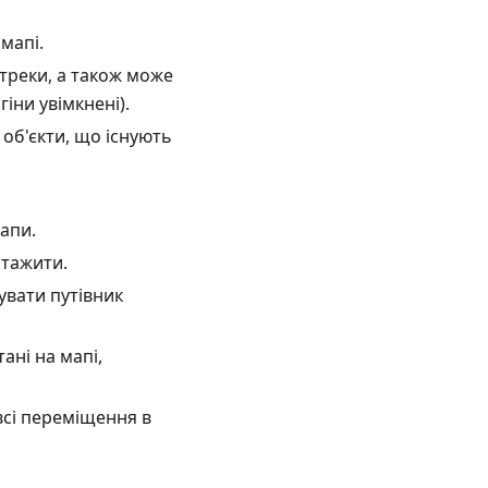
мапі.
треки, а також може
гіни увімкнені).
 об'єкти, що існують
апи.
нтажити.
увати путівник
ані на мапі,
всі переміщення в