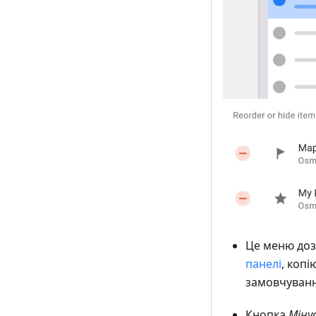
Це меню доз
панелі
, коп
замовчуван
Кнопка
Міну