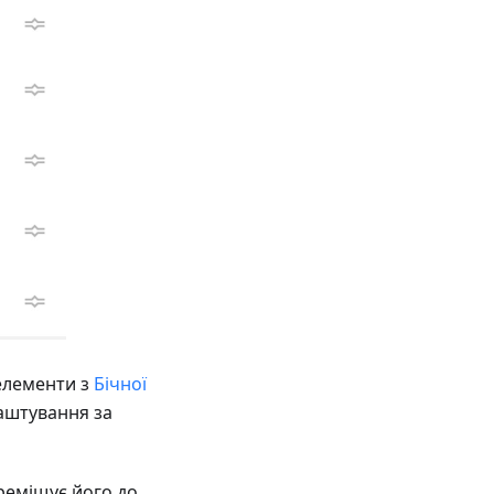
елементи з
Бічної
лаштування за
ереміщує його до