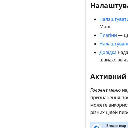
Налаштув
Налаштуват
Мапі.
Плагіни
— це
Налаштуван
Довідка
нада
швидко зв'я
Активний 
Головне меню
на
призначення проф
можете використ
різних цілей пер