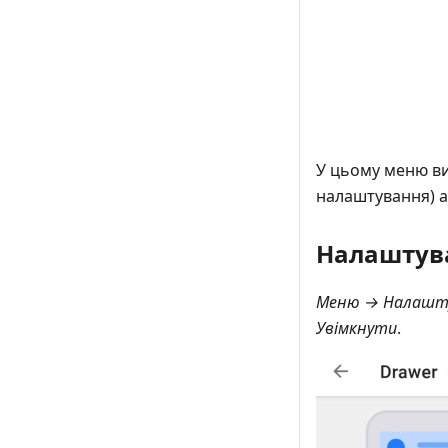
У цьому меню в
налаштування) 
Налаштува
Меню → Налашту
Увімкнути
.