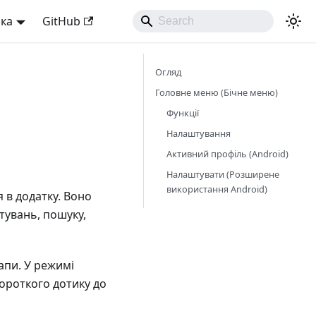
ька
GitHub
Огляд
Головне меню (Бічне меню)
Функції
Налаштування
Активний профіль (Android)
Налаштувати (Розширене
використання Android)
 в додатку. Воно
тувань, пошуку,
апи. У режимі
короткого дотику до