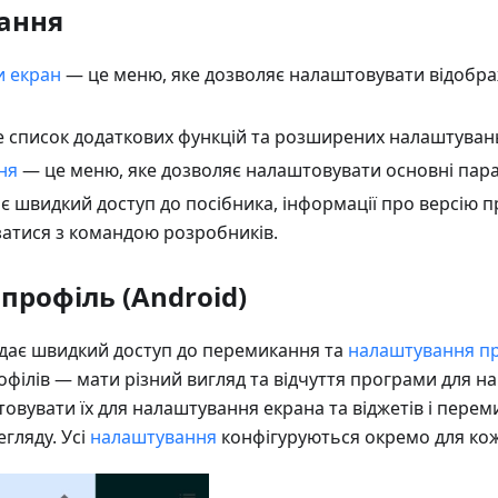
ання
и екран
— це меню, яке дозволяє налаштовувати відобра
 список додаткових функцій та розширених налаштуван
ня
— це меню, яке дозволяє налаштовувати основні пар
є швидкий доступ до посібника, інформації про версію 
затися з командою розробників.
профіль (Android)
дає швидкий доступ до перемикання та
налаштування п
ілів — мати різний вигляд та відчуття програми для нав
овувати їх для налаштування екрана та віджетів і перем
егляду. Усі
налаштування
конфігуруються окремо для ко