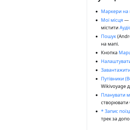
Маркери на 
Мої місця
— 
містити
Ауді
Пошук
(Andr
на мапі.
Кнопка
Мар
Налаштуват
Завантажит
Путівники (B
Wikivoyage д
Планувати 
створювати 
* Запис поїз
трек за доп