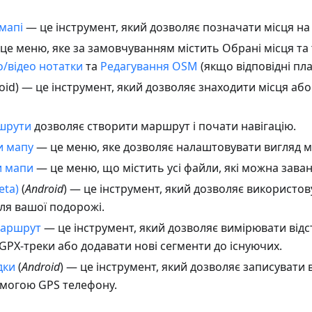
мапі
— це інструмент, який дозволяє позначати місця на 
це меню, яке за замовчуванням містить Обрані місця та 
о/відео нотатки
та
Редагування OSM
(якщо відповідні пла
oid) — це інструмент, який дозволяє знаходити місця або
шрути
дозволяє створити маршрут і почати навігацію.
и мапу
— це меню, яке дозволяє налаштовувати вигляд м
и мапи
— це меню, що містить усі файли, які можна зава
eta)
(
Android
) — це інструмент, який дозволяє використов
ля вашої подорожі.
маршрут
— це інструмент, який дозволяє вимірювати відст
GPX-треки або додавати нові сегменти до існуючих.
дки
(
Android
) — це інструмент, який дозволяє записувати 
омогою GPS телефону.