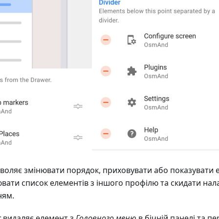
воляє змінювати порядок, приховувати або показувати 
іювати список елементів з іншого профілю та скидати на
ням.
с
видаляє елемент з
Головного меню
в бічній панелі та п