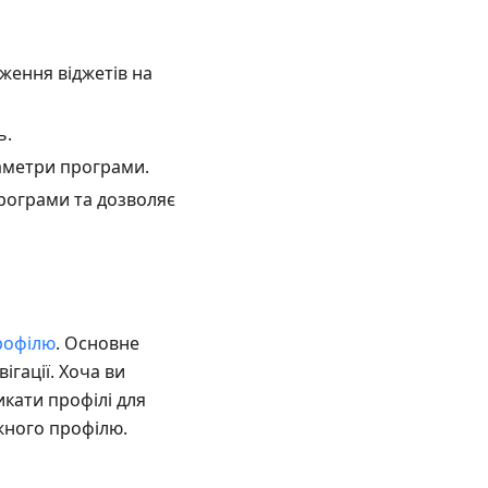
ження віджетів на
ь.
аметри програми.
програми та дозволяє
рофілю
. Основне
ігації. Хоча ви
икати профілі для
жного профілю.