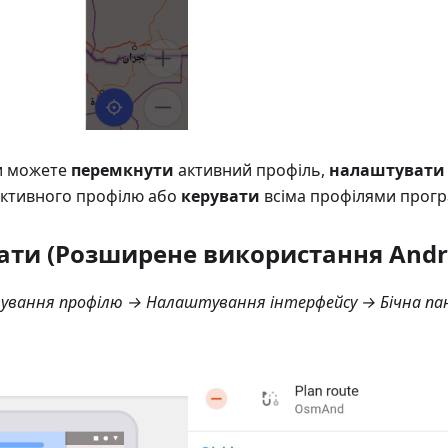
и можете
перемкнути
активний профіль,
налаштувати
активного профілю або
керувати
всіма профілями прогр
ти (Розширене використання Andr
вання профілю → Налаштування інтерфейсу → Бічна па