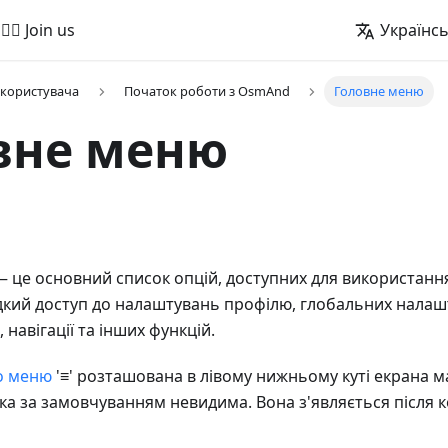
🚵‍♂️ Join us
Українс
 користувача
Початок роботи з OsmAnd
Головне меню
вне меню
 це основний список опцій, доступних для використання
кий доступ до налаштувань профілю, глобальних налаш
 навігації та інших функцій.
о меню
'≡' розташована в лівому нижньому куті екрана м
пка за замовчуванням невидима. Вона з'являється після 