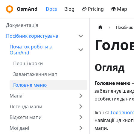
OsmAnd
Docs
Blog
💳 Pricing
🌍 Map
Документація
Посібник
Посібник користувача
Голо
Початок роботи з
OsmAnd
Перші кроки
Огляд
Завантаження мап
Головне меню
—
Головне меню
забезпечує швид
Мапа
особистих даних,
Легенда мапи
Іконка
Головног
Віджети мапи
навігації ця кно
Мої дані
мапи.