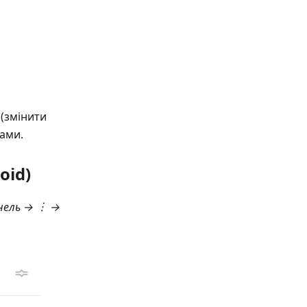
(змінити
ами.
oid)
нель
→ ︙ →