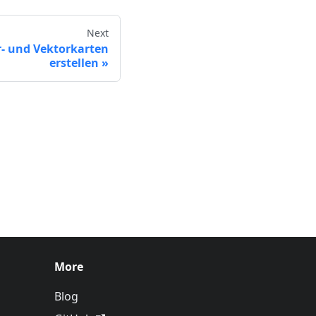
Next
r- und Vektorkarten
erstellen
More
Blog