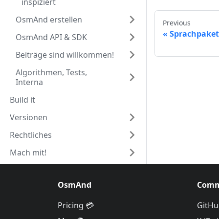
inspiziert
OsmAnd erstellen
Previous
Sprachpaket
OsmAnd API & SDK
Beiträge sind willkommen!
Algorithmen, Tests,
Interna
Build it
Versionen
Rechtliches
Mach mit!
OsmAnd
Comm
Pricing 💳
GitHu