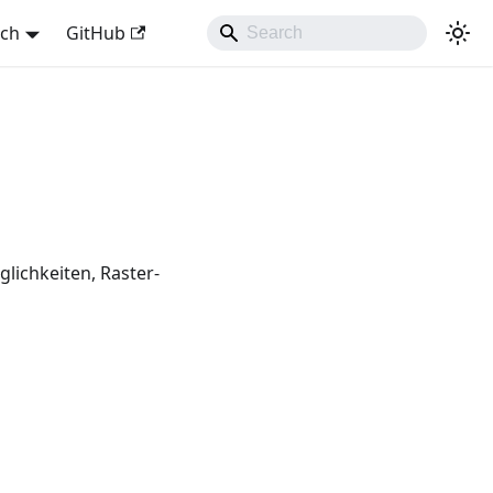
sch
GitHub
lichkeiten, Raster-