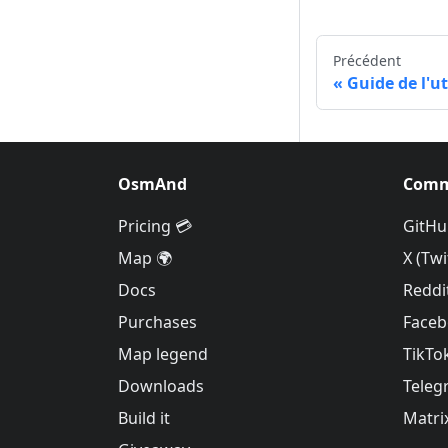
Précédent
Guide de l'ut
OsmAnd
Comm
Pricing 💳
GitHu
Map 🌍
X (Twi
Docs
Reddi
Purchases
Face
Map legend
TikTo
Downloads
Teleg
Build it
Matri