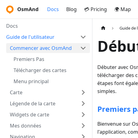
OsmAnd
Docs
Blog
💳 Pricing
🌍 Map
Docs
Guide de l
Guide de l'utilisateur
Débu
Commencer avec OsmAnd
Premiers Pas
Débuter avec Osm
Télécharger des cartes
télécharger des c
Menu principal
étapes font égale
simples.
Carte
Légende de la carte
Premiers p
Widgets de carte
Bienvenue sur O
Mes données
l'application, co
Navigation