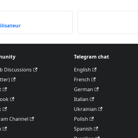
ilisateur
unity
Telegram chat
b Discussions
English
tter)
French
t
German
book
Italian
k
Ukrainian
ram Channel
Polish
x
Spanish