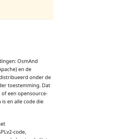
ke dingen: OsmAnd
 Apache) en de
distribueerd onder de
nder toestemming. Dat
n of een opensource-
s en alle code die
met
GPLv2-code,