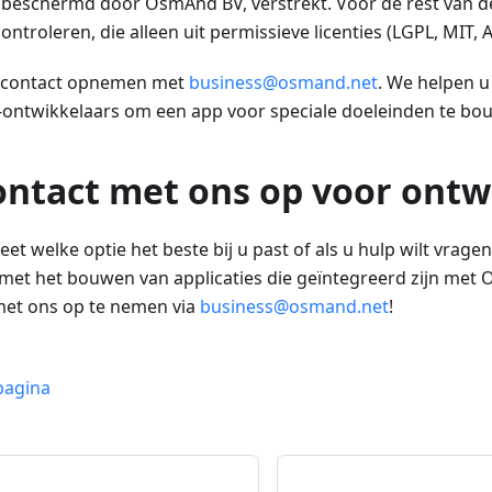
 beschermd door OsmAnd BV, verstrekt. Voor de rest van de 
ontroleren, die alleen uit permissieve licenties (LGPL, MIT, 
u contact opnemen met
business@osmand.net
. We helpen 
ntwikkelaars om een app voor speciale doeleinden te bo
ntact met ons op voor ontw
weet welke optie het beste bij u past of als u hulp wilt vrag
met het bouwen van applicaties die geïntegreerd zijn met 
met ons op te nemen via
business@osmand.net
!
pagina