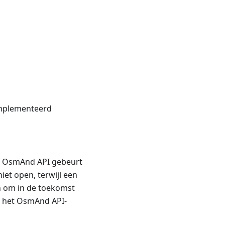
ïmplementeerd
de OsmAnd API gebeurt
iet open, terwijl een
en om in de toekomst
n het OsmAnd API-