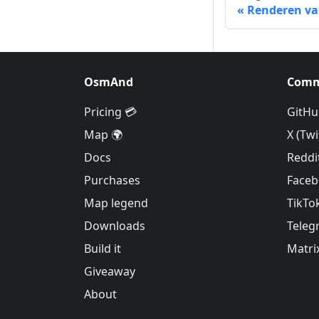
Renderen va
OsmAnd
Comm
Pricing 💳
GitHu
Map 🌍
X (Twi
Docs
Reddi
Purchases
Face
Map legend
TikTo
Downloads
Teleg
Build it
Matri
Giveaway
About