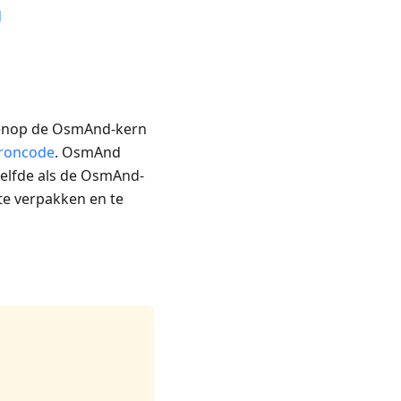
d
venop de OsmAnd-kern
broncode
. OsmAnd
elfde als de OsmAnd-
te verpakken en te