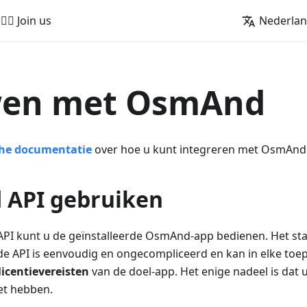
🚵‍♂️ Join us
Nederla
en met OsmAnd
che documentatie
over hoe u kunt integreren met OsmAnd
API gebruiken
I kunt u de geïnstalleerde OsmAnd-app bedienen. Het sta
 de API is eenvoudig en ongecompliceerd en kan in elke to
licentievereisten
van de doel-app. Het enige nadeel is dat
et hebben.