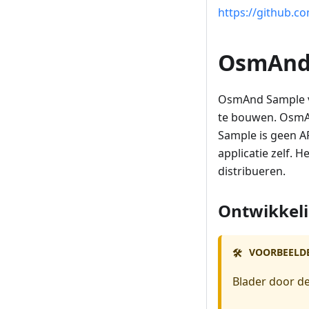
https://github.
OsmAnd
OsmAnd Sample v
te bouwen. OsmAn
Sample is geen A
applicatie zelf. 
distribueren.
Ontwikkeli
VOORBEELD
🛠️
Blader door d