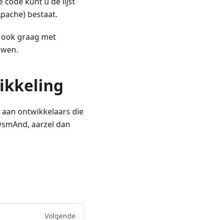
code kunt u de lijst
Apache) bestaat.
u ook graag met
uwen.
ikkeling
en aan ontwikkelaars die
OsmAnd, aarzel dan
Volgende