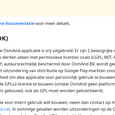
PK
Github
he documentatie
voor meer details.
DK)
e OsmAnd-applicatie is vrij uitgebreid. Er zijn 2 belangrij
 derden alleen met permissieve licenties zoals (LGPL, MIT,
, auteursrechtelijk beschermd door OsmAnd BV, wordt ge
et uitzondering van distributie op Google Play-markten zo
kheid om elke applicatie voor persoonlijk gebruik te bouwe
 de GPLv2-licentie te bouwen (omdat OsmAnd geen platform i
is gebouwd, ook als GPL moet worden gelicentieerd).
tie voor intern gebruik wilt bouwen, neem dan contact op 
d.net
, in sommige gevallen worden uitzonderingen op de 