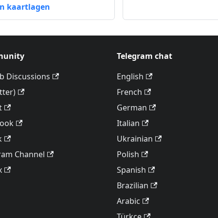
n kaartlagen
unity
Telegram chat
b Discussions
English
tter)
French
t
German
book
Italian
k
Ukrainian
ram Channel
Polish
x
Spanish
Brazilian
Arabic
Türkçe