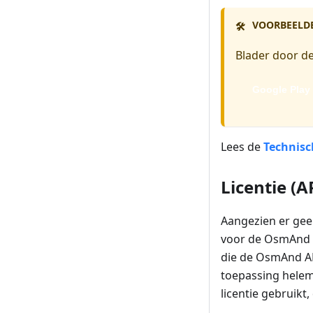
VOORBEELD
🛠️
Blader door de
Google Play
Lees de
Technis
Licentie (A
Aangezien er geen
voor de OsmAnd A
die de OsmAnd AP
toepassing helem
licentie gebruikt,