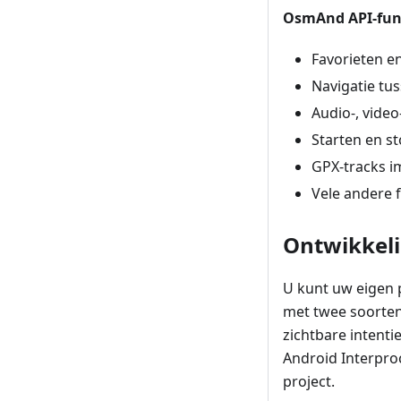
OsmAnd API-func
Favorieten e
Navigatie tus
Audio-, video
Starten en 
GPX-tracks i
Vele andere 
Ontwikkeli
U kunt uw eigen 
met twee soorten 
zichtbare intent
Android Interpro
project.