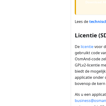
Download A
Lees de
technisc
Licentie (S
De
licentie
voor d
gebruikt code van
OsmAnd-code zelf
GPLv2-licentie m
biedt de mogelij
applicatie onder
bovenop de kern 
Als u een applica
business@osman