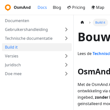
OsmAnd
Docs
Blog
💳 Pricing
🌍 Map
Documenten
Build it
Gebruikershandleiding
Bouw
Technische documentatie
Build it
Lees de
Technis
Versies
Juridisch
OsmAnd 
Doe mee
Met de OsmAnd AP
ontwikkeling via
ingebed,
zonder 
geïnstalleerd mo