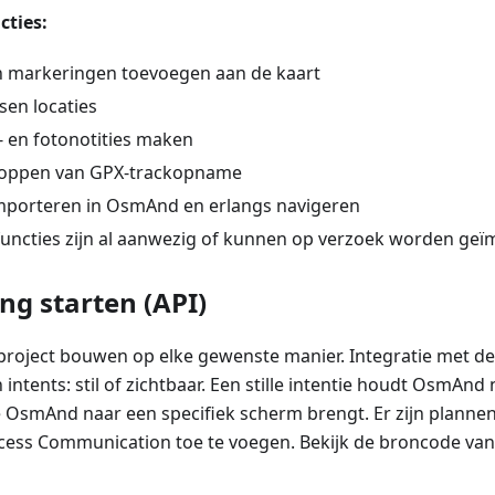
ties:
n markeringen toevoegen aan de kaart
sen locaties
- en fotonotities maken
stoppen van GPX-trackopname
mporteren in OsmAnd en erlangs navigeren
functies zijn al aanwezig of kunnen op verzoek worden ge
ng starten (API)
project bouwen op elke gewenste manier. Integratie met 
intents: stil of zichtbaar. Een stille intentie houdt OsmAnd n
ie OsmAnd naar een specifiek scherm brengt. Er zijn plann
cess Communication toe te voegen. Bekijk de broncode va