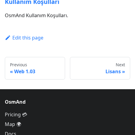
Kullanım Koşulları
OsmAnd Kullanım Koşulları.
Edit this page
Previous
Next
Web 1.03
Lisans
OsmAnd
Pricing 💳
Map 🌍
Docs