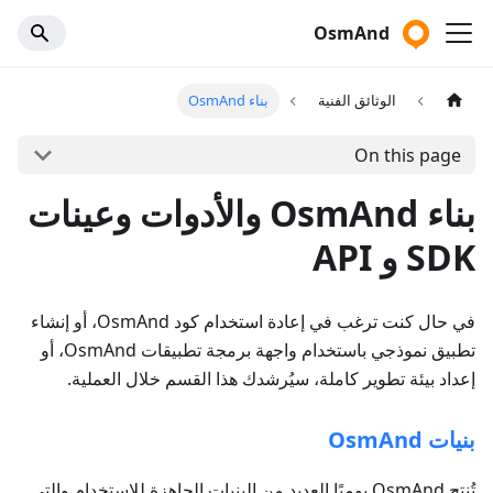
OsmAnd
الوثائق الفنية
بناء OsmAnd
On this page
بناء OsmAnd والأدوات وعينات
SDK و API
في حال كنت ترغب في إعادة استخدام كود OsmAnd، أو إنشاء
تطبيق نموذجي باستخدام واجهة برمجة تطبيقات OsmAnd، أو
إعداد بيئة تطوير كاملة، سيُرشدك هذا القسم خلال العملية.
بنيات OsmAnd
تُنتج OsmAnd يوميًا العديد من البنيات الجاهزة للاستخدام والتي