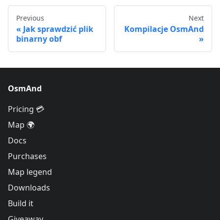
Previous
Next
Jak sprawdzić plik
Kompilacje OsmAnd
binarny obf
OsmAnd
Pricing 💳
Map 🌍
Docs
Purchases
Map legend
Downloads
Build it
Giveaway