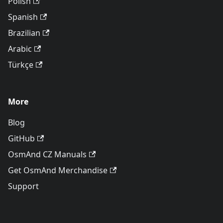
Polish
Spanish
Brazilian
Arabic
Türkçe
More
Blog
GitHub
OsmAnd CZ Manuals
Get OsmAnd Merchandise
Support